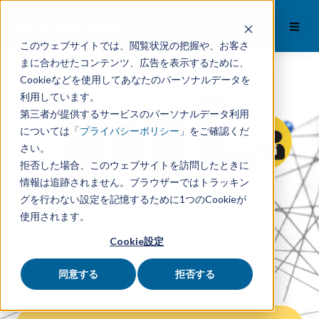
このウェブサイトでは、閲覧状況の把握や、お客さ
まに合わせたコンテンツ、広告を表示するために、
Cookieなどを使用してあなたのパーソナルデータを
利用しています。
第三者が提供するサービスのパーソナルデータ利用
については「
プライバシーポリシー
」をご確認くだ
さい。
拒否した場合、このウェブサイトを訪問したときに
情報は追跡されません。ブラウザーではトラッキン
グを行わない設定を記憶するために1つのCookieが
使用されます。
点在する拠点をクラウドで一元管理
Cookie設定
インフラ施設の省人化管理
RemoteLOCK
で実現
同意する
拒否する