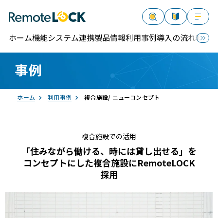
ホーム
機能
システム連携
製品情報
利用事例
導入の流れ
料金
事例
資料請求
お問い合わせ
ログイン
ホーム
利用事例
複合施設/ ニューコンセプト
複合施設での活用
「住みながら働ける、時には貸し出せる」を
コンセプトにした複合施設にRemoteLOCK
RemoteLOCK
採用