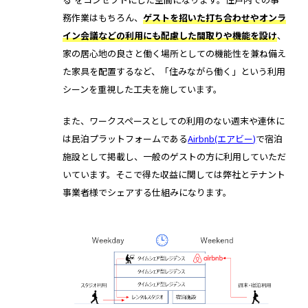
店舗
務作業はもちろん、
ゲストを招いた打ち合わせやオンラ
近畿
イン会議などの利用にも配慮した間取りや機能を設け
、
オフィス
家の居心地の良さと働く場所としての機能性を兼ね備え
た家具を配置するなど、「住みながら働く」という利用
中国
シーンを重視した工夫を施しています。
公共施設
四国
また、ワークスペースとしての利用のない週末や連休に
その他の業種
は民泊プラットフォームである
Airbnb(エアビー)
で宿泊
九州
施設として掲載し、一般のゲストの方に利用していただ
いています。そこで得た収益に関しては弊社とテナント
運用イメージ
事業者様でシェアする仕組みになります。
沖縄
施工会社様向け資料