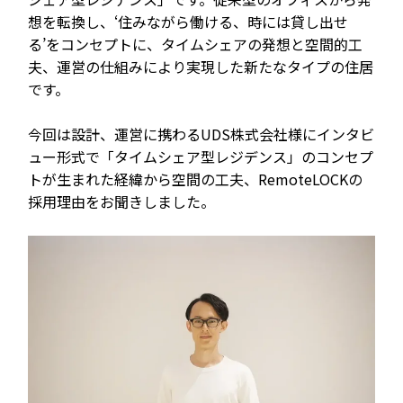
機能トップ
システム連携
想を転換し、‘住みながら働ける、時には貸し出せ
る’をコンセプトに、タイムシェアの発想と空間的工
ユニバーサルアクセスキー＆かぎ
システム連携トップ
夫、運営の仕組みにより実現した新たなタイプの住居
製品情報
パス
です。
連携システム一覧
製品情報トップ
今回は設計、運営に携わるUDS株式会社様にインタビ
利用事例
他社スマートロックとの連携
ュー形式で「タイムシェア型レジデンス」のコンセプ
トが生まれた経緯から空間の工夫、RemoteLOCKの
API連携
製品ラインナップ
利用事例トップ
採用理由をお聞きしました。
導入の流れ
RemoteLOCK 500i
事例一覧
料金
RemoteLOCK 700i
宿泊施設
取付工事
RemoteLOCK 8j-S
レンタルスペース
取付工事トップ
お役立ち記事