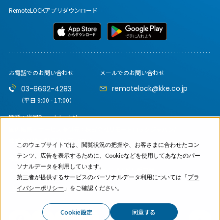
RemoteLOCKアプリダウンロード
お電話でのお問い合わせ
メールでのお問い合わせ
remotelock@kke.co.jp
03-6692-4283
（平日 9:00 - 17:00）
開発：米国RemoteLock社
国内販売・サービス提供元：
株式会社リモートロックジャパン/
株式会社構造計画研究所（KKE）
このウェブサイトでは、閲覧状況の把握や、お客さまに合わせたコン
テンツ、広告を表示するために、Cookieなどを使用してあなたのパー
株式会社リモートロックジャパン
ソナルデータを利用しています。
〒164-0012
東京都中野区本町6-16-11 A.Sビル新中野
第三者が提供するサービスのパーソナルデータ利用については「
プラ
コーポレートサイト
イバシーポリシー
」をご確認ください。
Cookie設定
同意する