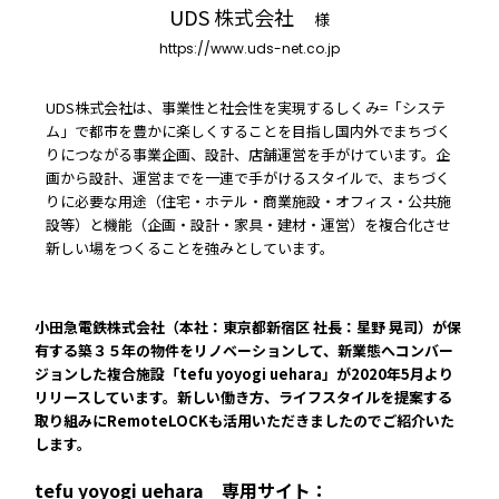
常時公開中
UDS 株式会社
様
5分でわかる！RemoteLOCKの特徴と機能について
https://www.uds-net.co.jp
常時公開中
UDS株式会社は、事業性と社会性を実現するしくみ=「システ
3分でわかる！RemoteLOCK機種の選び方動画
ム」で都市を豊かに楽しくすることを目指し国内外でまちづく
はじめての方におすすめの記事
りにつながる事業企画、設計、店舗運営を手がけています。企
画から設計、運営までを一連で手がけるスタイルで、まちづく
りに必要な用途（住宅・ホテル・商業施設・オフィス・公共施
スマートロックと結露・錆（サビ）の問題
設等）と機能（企画・設計・家具・建材・運営）を複合化させ
を徹底解説！防水・防錆について知ってお
新しい場をつくることを強みとしています。
きたいこと
続きを読む
小田急電鉄株式会社（本社：東京都新宿区 社長：星野 晃司）が保
有する築３５年の物件をリノベーションして、新業態へコンバー
【まとめ】スマートロック解説 今年度こ
ジョンした複合施設「tefu yoyogi uehara」が2020年5月より
そ、ビジネスにスマートロック！
リリースしています。新しい働き方、ライフスタイルを提案する
続きを読む
取り組みにRemoteLOCKも活用いただきましたのでご紹介いた
します。
スマートロックとは？カギのIoT化、仕組み
とメリットを解説！
tefu yoyogi uehara 専用サイト：