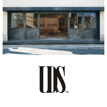
るご質問
機能
利用
ら寄せられた
RemoteLOCKって何が
業種別の活用
ご紹介します
できるの？をご紹介します
お客様の声を
みる
詳しくみる
詳しく
導入企業・自治体について
セミナー
RemoteLOCKの活用術や業界別の最新事例をご紹介など、不
定期で開催しています。