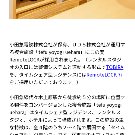
ホテルや宿泊施設に導入するスマートロックの選び方
とポイントを解説
Apple ウォレットを使った宿泊施設のキーレス化と
は？
導入前の課題と導入効果
小田急電鉄株式会社が保有、ＵＤＳ株式会社が運用す
る複合施設「tefu yoyogi uehara」にこの度
RemoteLOCKが採用されました。（レンタルスタジ
オの入口には警備システムと連動する形式で
TOBIRA
を、タイムシェア型レジデンスには
RemoteLOCK 7i
をご採用いただいております。）
ホーム
小田急線代々木上原駅から徒歩約５分の場所に位置す
る物件をコンバージョンした複合施設「tefu yoyogi
uehara」はタイムシェア型レジデンス、レンタルス
機能
タジオ、ホテルによって構成されます。この施設の主
な特徴は、全４階のうち２～４階で展開する「タイム
シェア型レジデンス」です。従来型のオフィスから発