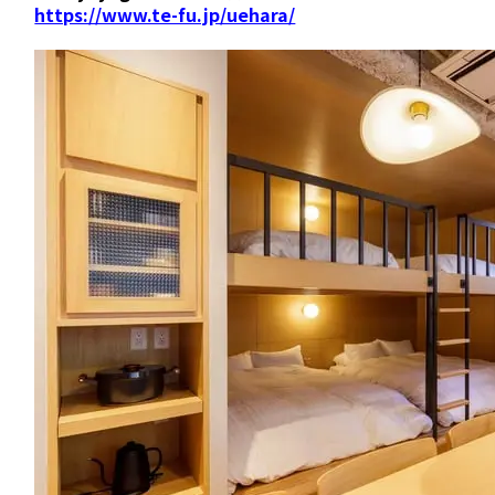
https://www.te-fu.jp/uehara/
続きを読む
宿泊施設
RemoteLOCKを導入するメリット
活用事例
お客さまの声
宿泊施設での運用におすすめの記事３選
無人・省人運営の宿泊施設におすすめのPMS 4選