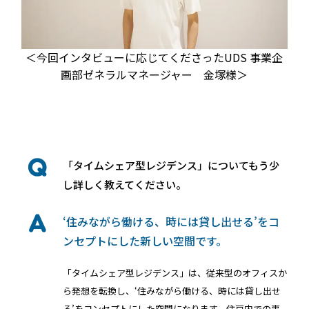
RemoteLOCK 9j
店舗
工事の様子
カスタマーサポート
RemoteLOCK 9j-Q
＜今回インタビューに応じてくださったUDS 事業企
オフィス
画部ゼネラルマネージャー 金塚様＞
施工パートナー 一覧
TOBIRA
公共施設
お知らせ
セミナー
特定商取引法に基づく表記
プライバシーポリシー
全てのパートナー
RemoteLOCKクラウドサービス利用規約
パートナー製品
その他の業種
インタビュー
「タイムシェア型レジデンス」についてもう少
北海道
SADIOT ROOM
し詳しく教えてください。
事例インタビュー
RemoteLOCK
アプリダウンロード
東北
‘住みながら働ける、時には貸し出せる’をコ
製品の比較
宿泊施設
ンセプトにした新しい空間です。
関東
「タイムシェア型レジデンス」は、従来型のオフィスか
レンタルスペース
ら発想を転換し、‘住みながら働ける、時には貸し出せ
中部
る’をコンセプトにした空間になります。住戸内での事