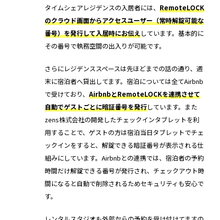
タイムシェアレジデンスの入居者には、
RemoteLOCK
のクラウド画面からアクセスユーザー（常時解錠可能な
番号）を発行して入居時にお伝え
しています。基本的に
その番号で執務空間の出入りが可能です。
さらにレジデンススペースは先ほどまでの話の通り、週
末に宿泊者へ貸出してます。宿泊については全てAirbnb
で受けており、
AirbnbとRemoteLOCKを連携させて
自動でゲストごとに暗証番号を発行
しています。また
zens株式会社の開発したチェックインタブレットを利
用することで、ゲストの方は宿泊当日タブレットでチェ
ックインをすると、解錠できる暗証番号が表示される仕
組みにしています。Airbnbとの連携では、宿泊者の予約
時間だけ解錠できる番号が発行され、チェックアウト時
間になると自動で削除されるためセキュリティも安心で
す。
レンタルスタジオも外部からの予約を受け付けてますの