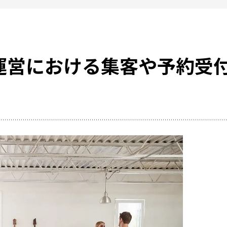
運営における集客や予約受
レンタルスペ
活用事例
RemoteLOCKを
お客さまの声
選
レンタルスペースで