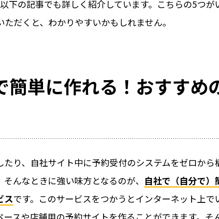
その他の業種での運
は以下の記事でも詳しく紹介しています。こちらの5つが
選
いただくと、わかりやすいかもしれません。
RemoteLOCKも
ラン・スパ)について
共施設の鍵管理の問題を考
【特集】音楽スタジオの
事例や運用イメージ
運営の“カギ”はスマート
で簡単に作れる！おすすめ
紹介
学習塾や自習室、英
にRemoteLOCKが
府池田市と協定
したり、自社サイト中に予約受付のシステムをゼロから
。そんなときに強い味方となるのが、
自社で（自分で）
導入の流
ビス
です。このサービスをつかうとインターネット上で
ペースや店舗用の予約サイトを作ることができます。そ