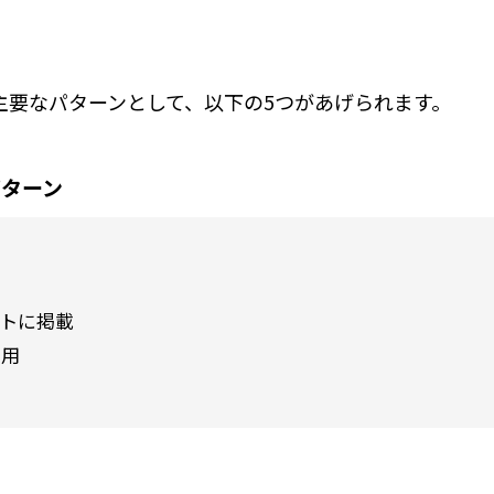
オフィスでの運用に
能なビジネス業種のまと
オフィスセキュリテ
スマートロックでシ
主要なパターンとして、以下の5つがあげられます。
イントと具体事例
には？
店舗運営の方法とは
オフィスの鍵管理にRe
パターン
トに掲載
その他の業種
併用
活用事例
活用事例
お客さま