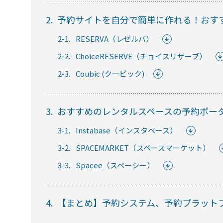
2.
予約サイトを自分で簡単に作れる！おす
セミナー
2-1.
RESERVA（レゼルバ）
2-2.
ChoiceRESERVE（チョイスリザーブ）
RemoteLOCKの活用術や業界別の最新事例を
2-3.
Coubic (クービック)
ています。
3.
おすすめのレンタルスペースの予約ポー
常時公開中
3-1.
Instabase（インスタベース）
5分でわかる！RemoteLOCKの特徴と機能につい
3-2.
SPACEMARKET（スペースマーケット）
常時公開中
3-3.
Spacee（スペーシー）
3分でわかる！RemoteLOCK機種の選び方動画
4.
【まとめ】予約システム、予約プラット