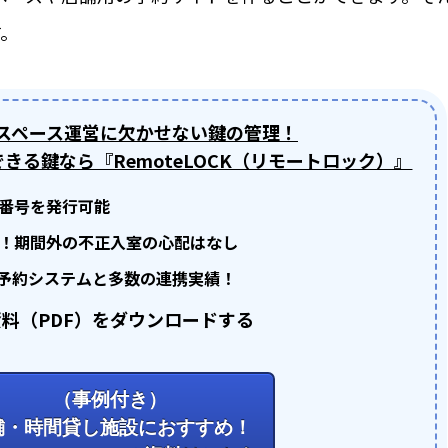
料金
す。
取付工事
スペース運営に欠かせない鍵の管理！
きる鍵なら『RemoteLOCK（リモートロック）』
＆かぎ
番号を発行可能
取付工事
お役立ち
！期間外の不正入室の心配はなし
予約システムと多数の連携実績！
工事の様
携
料（PDF）をダウンロードする
カスタマ
施工パー
（事例付き）
舗・時間貸し施設におすすめ！
全ての