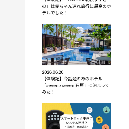
の」は赤ちゃん連れ旅行に最高のホ
テルでした！
方におすすめの記事
トロックと結露・錆（サビ）の問題を徹底解説！
防錆について知っておきたいこと
2026.06.26
【体験記】今話題のあのホテル
め】スマートロック解説 今年度こそ、ビジネス
「seven x seven 石垣」に泊まって
ートロック！
みた！
トロックとは？カギのIoT化、仕組みとメリットを