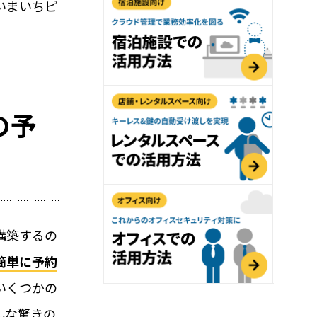
用におすすめの記事３選
いまいちピ
導入可能！大注目のペット関連ビジネス(ドッグ
無人・省人運営の鍵はRemoteLOCK！
をご紹介
の予
会話教室でも！子ども向け施設の入室管理
おすすめの理由
構築するの
簡単に予約
れ
いくつかの
んな驚きの