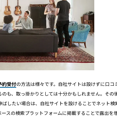
MS 4選
レンタルスペースの
ックの選び方とポイント
トラブルが少ないレ
レンタルスペースの
キーレス化とは？
ト。
オフィス
予約受付
の方法は様々です。自社サイトは設けずに口コ
るのも、取っ掛かりとしては十分かもしれません。その
活用事例
RemoteLOCKを
お客さまの声
伸ばしたい場合は、自社サイトを設けることでネット検
ペースの検索プラットフォームに掲載することで露出を