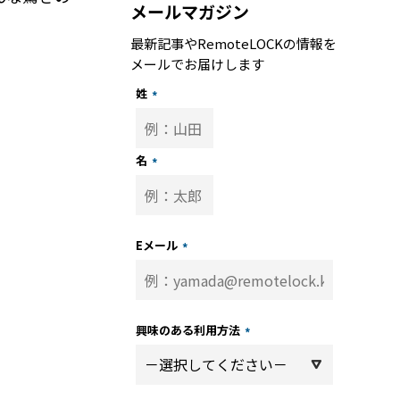
メールマガジン
最新記事やRemoteLOCKの情報を
メールでお届けします
姓
*
名
*
トップ
記事
Eメール
*
子
ーサポート
興味のある利用方法
*
トナー 一覧
パートナー