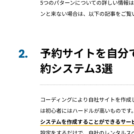
5つのパターンについての詳しい情報
公共施設での運用におすすめの記事３
ンと来ない場合は、以下の記事をご覧
学校体育館の利用手続きをICT化？ 公
える
【2025年最新版】これからの公共施設
予約サイトを自分
2.
ロック。全国に広がる導入事例を一挙に
ICTで公共施設管理のスマート化 大阪
約システム3選
コーディングにより自社サイトを作成
は初心者にはハードルが高いものです
ホーム
システムを作成することができるサー
設定をするだけで、自社のレンタルス