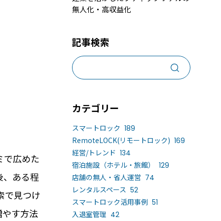
無人化・高収益化
売上アップ策、集客手段と予約システム6選
ンタルスペースの鍵の受け渡しとは？
記事検索
事業化、運営で気を付けるべき5つのポイン
カテゴリー
スマートロック
189
RemoteLOCK(リモートロック)
169
経営/トレンド
134
ミで広めた
宿泊施設（ホテル・旅館）
129
後、ある程
店舗の無人・省人運営
74
導入するメリット
活用事例
レンタルスペース
52
索で見つけ
スマートロック活用事例
51
増やす方法
入退室管理
42