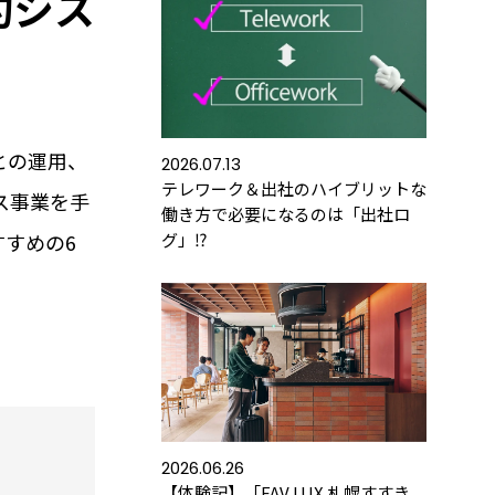
約シス
との運用、
2026.07.13
テレワーク＆出社のハイブリットな
ス事業を手
働き方で必要になるのは「出社ロ
すめの6
グ」⁉
金
よくあるご質問
運用コストを
お客さまから寄せられた
します
ご質問をご紹介します
みる
詳しくみる
2026.06.26
【体験記】「FAV LUX 札幌すすき