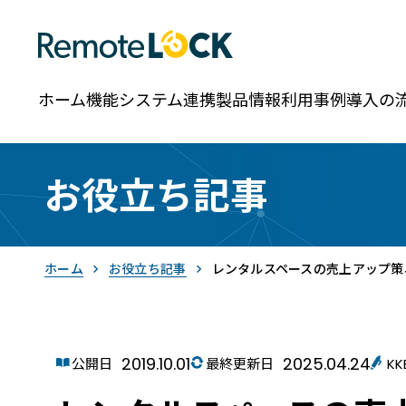
ホーム
機能
システム連携
製品情報
利用事例
導入の
お役立ち記事
ホーム
お役立ち記事
レンタルスペースの売上アップ策
2019.10.01
2025.04.24
RemoteLOCK
公開日
最終更新日
K