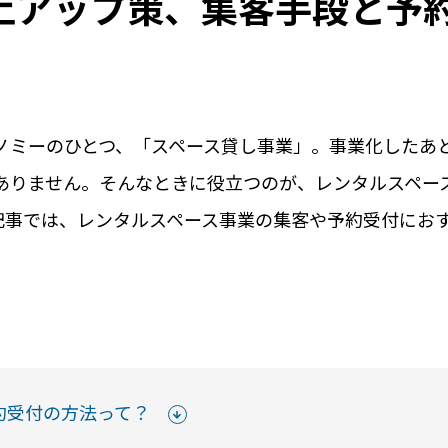
上アップ策、集客手段と予
ノミーのひとつ、「スペース貸し事業」。事業化したあ
ありません。そんなときに役立つのが、レンタルスペー
記事では、レンタルスペース事業の集客や予約受付におす
用事例
導入の流れ
料
シーンや実際の
導入までのステップを
初期費用や
をご紹介します
ご紹介します
ご紹介
くみる
詳しくみる
詳しく
約受付の方法って？