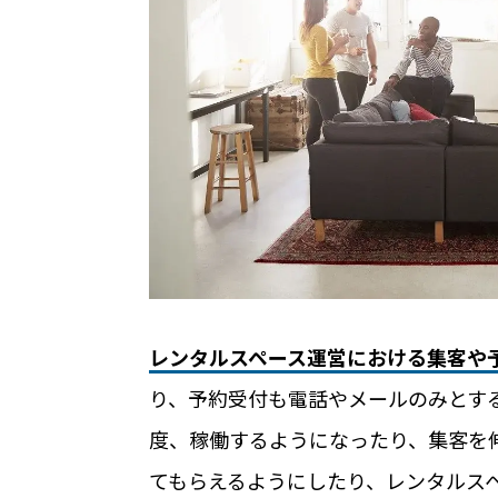
無人・省人運営の宿泊施設におすすめのP
ホテルや宿泊施設に導入するスマートロ
を解説
Apple ウォレットを使った宿泊施設の
店舗
レンタルスペース運営における集客や
り、予約受付も電話やメールのみとす
RemoteLOCKを導入するメリット
お客さまの声
度、稼働するようになったり、集客を
てもらえるようにしたり、レンタルス