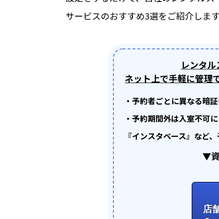
機能
サービスのおすすめ3選をご紹介しま
機能トップ
システム連携
レンタル
ネット上で手軽に管理で
ユニバーサルアクセスキー
・予約者ごとに異なる暗証
システム連携トップ
パス
製品情報
・予約期間外は入室不可に
『インスタベース』など、
連携システム一覧
他社スマートロックとの連
製品情報トップ
▼資
利用事例
API連携
製品ラインナップ
利用事例トップ
店