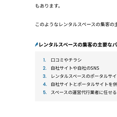
店舗での運用におすすめの記事３選
もあります。
【2025年最新版】無人・省人経営が可
め
このようなレンタルスペースの集客の
無人店舗ビジネスを始める際の3つのポ
【セミナーレポート】24時間無人での
レンタルスペースの集客の主要な
口コミやチラシ
自社サイトや自社のSNS
レンタルスペースのポータルサイ
公共施設
自社サイトとポータルサイトを
スペースの運営代行業者に任せる
RemoteLOCKを導入するメリット
お客さまの声