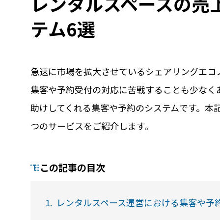
レンタルスペースの売
テム6選
急速に市場を拡大させているシェアリングエコ
集客や予約受付の対応に苦戦することも少なく
助けしてくれる集客や予約のシステムです。本
機能
利
つのサービスをご紹介します。
RemoteLOCKって何が
業種別の活用
できるの？をご紹介します
お客様の声
この記事の目次
詳しくみる
詳し
1.
レンタルスペース運営における集客や予