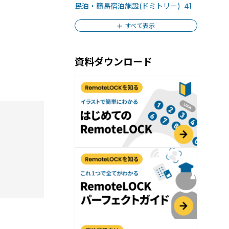
おすすめの記事３選
民泊・簡易宿泊施設(ドミトリー)
41
ィを強化する「入退室管理システム」とは？
すべて表示
ェアオフィス運営の効率と安全性を高める
資料ダウンロード
moteLOCKがおすすめな3つの理由
の声