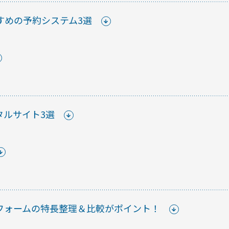
すめの予約システム3選
はじめての
ご紹介など、不定期で開催し
スマー
防水・
タルサイト3選
て
【まと
にスマ
スマー
フォームの特長整理＆比較がポイント！
解説！