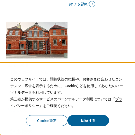
続きを読む
2026.06.11
【海外事例】「ゼロ・サー
ビス」が最高のサービス？
このウェブサイトでは、閲覧状況の把握や、お客さまに合わせたコン
イギリスの歴史的建築を活
テンツ、広告を表示するために、Cookieなどを使用してあなたのパー
かしたブティックホテルの
ソナルデータを利用しています。
無人化・高収益化
第三者が提供するサービスのパーソナルデータ利用については「
プラ
イバシーポリシー
」をご確認ください。
続きを読む
Cookie設定
同意する
記事検索