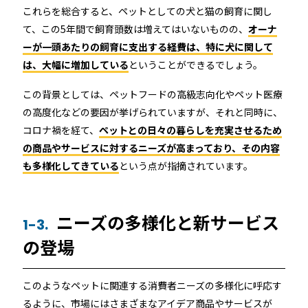
店舗
これらを総合すると、ペットとしての犬と猫の飼育に関し
て、この5年間で飼育頭数は増えてはいないものの、
オーナ
近畿
ーが一頭あたりの飼育に支出する経費は、特に犬に関して
オフィス
は、大幅に増加している
ということができるでしょう。
中国
公共施設
この背景としては、ペットフードの高級志向化やペット医療
の高度化などの要因が挙げられていますが、それと同時に、
四国
コロナ禍を経て、
ペットとの日々の暮らしを充実させるため
その他の業種
の商品やサービスに対するニーズが高まっており、その内容
九州
も多様化してきている
という点が指摘されています。
運用イメージ
沖縄
ニーズの多様化と新サービス
1-3.
の登場
施工会社様向け資料
このようなペットに関連する消費者ニーズの多様化に呼応す
るように、市場にはさまざまなアイデア商品やサービスが