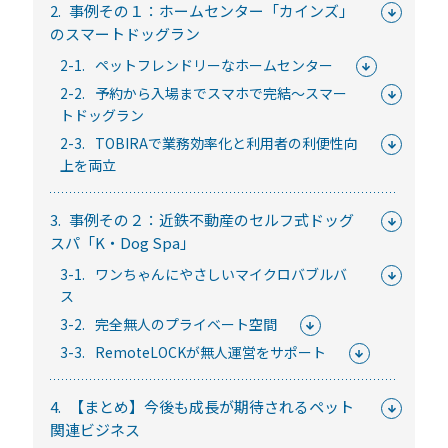
常時公開中
2.
事例その１：ホームセンター「カインズ」
のスマートドッグラン
5分でわかる！RemoteLOCKの特徴と機能について
2-1.
ペットフレンドリーなホームセンター
常時公開中
2-2.
予約から入場までスマホで完結～スマー
3分でわかる！RemoteLOCK機種の選び方動画
トドッグラン
はじめての方におすすめの記事
2-3.
TOBIRAで業務効率化と利用者の利便性向
上を両立
スマートロックと結露・錆（サビ）の問題
3.
事例その２：近鉄不動産のセルフ式ドッグ
を徹底解説！防水・防錆について知ってお
スパ「K・Dog Spa」
きたいこと
3-1.
ワンちゃんにやさしいマイクロバブルバ
続きを読む
ス
【まとめ】スマートロック解説 今年度こ
3-2.
完全無人のプライベート空間
そ、ビジネスにスマートロック！
3-3.
RemoteLOCKが無人運営をサポート
続きを読む
4.
【まとめ】今後も成長が期待されるペット
スマートロックとは？カギのIoT化、仕組み
関連ビジネス
とメリットを解説！