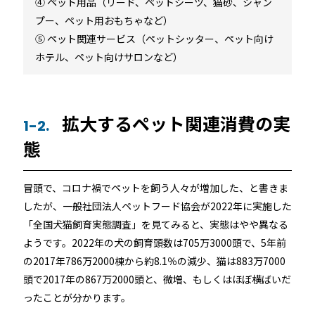
機能トップ
④ ペット用品（リード、ペットシーツ、猫砂、シャン
システム連携
プー、ペット用おもちゃなど）
⑤ ペット関連サービス（ペットシッター、ペット向け
ユニバーサルアクセスキー＆かぎ
システム連携トップ
製品情報
ホテル、ペット向けサロンなど）
パス
連携システム一覧
製品情報トップ
利用事例
他社スマートロックとの連携
拡大するペット関連消費の実
1-2.
態
API連携
製品ラインナップ
利用事例トップ
導入の流れ
冒頭で、コロナ禍でペットを飼う人々が増加した、と書きま
RemoteLOCK 500i
事例一覧
したが、一般社団法人ペットフード協会が2022年に実施した
料金
「全国犬猫飼育実態調査」を見てみると、実態はやや異なる
RemoteLOCK 700i
ようです。2022年の犬の飼育頭数は705万3000頭で、5年前
宿泊施設
取付工事
の2017年786万2000棟から約8.1％の減少、猫は883万7000
頭で2017年の867万2000頭と、微増、もしくはほぼ横ばいだ
RemoteLOCK 8j-S
レンタルスペース
ったことが分かります。
取付工事トップ
お役立ち記事