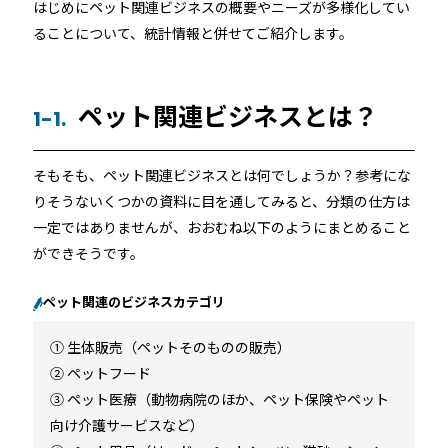
はじめにペット関連ビジネスの概要やニーズが多様化してい
ホテルや宿泊施設に導入するスマートロックの選び方
ることについて、統計情報と併せてご紹介します。
とポイントを解説
Apple ウォレットを使った宿泊施設のキーレス化と
ペット関連ビジネスとは？
は？
1-1.
そもそも、ペット関連ビジネスとは何でしょうか？参考にな
りそうないくつかの資料に目を通してみると、分類の仕方は
一定ではありませんが、おおむね以下のようにまとめること
ができそうです。
ペット関連のビジネスカテゴリ
ホーム
① 生体販売（ペットそのものの販売）
② ペットフード
機能
③ ペット医療（動物病院のほか、ペット保険やペット
向け介護サービスなど）