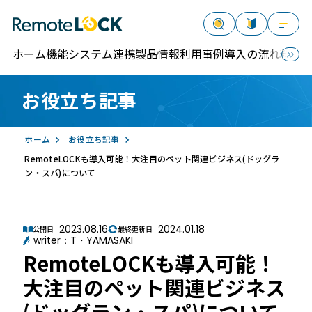
ホーム
機能
システム連携
製品情報
利用事例
導入の流れ
料金
お役立ち記事
資料請求
お問い合わせ
ログイン
ホーム
お役立ち記事
RemoteLOCKも導入可能！大注目のペット関連ビジネス(ドッグラ
ン・スパ)について
2023.08.16
2024.01.18
公開日
最終更新日
RemoteLOCK
writer：T・YAMASAKI
RemoteLOCKも導入可能！
大注目のペット関連ビジネス
(ドッグラン・スパ)について