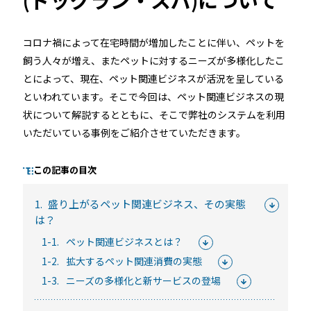
コロナ禍によって在宅時間が増加したことに伴い、ペットを
るご質問
機能
利用
飼う人々が増え、またペットに対するニーズが多様化したこ
とによって、現在、ペット関連ビジネスが活況を呈している
ら寄せられた
RemoteLOCKって何が
業種別の活用
といわれています。そこで今回は、ペット関連ビジネスの現
ご紹介します
できるの？をご紹介します
お客様の声を
状について解説するとともに、そこで弊社のシステムを利用
みる
詳しくみる
詳しく
いただいている事例をご紹介させていただきます。
この記事の目次
1.
盛り上がるペット関連ビジネス、その実態
は？
セミナー
1-1.
ペット関連ビジネスとは？
1-2.
拡大するペット関連消費の実態
RemoteLOCKの活用術や業界別の最新事例をご紹介など、不
1-3.
ニーズの多様化と新サービスの登場
定期で開催しています。