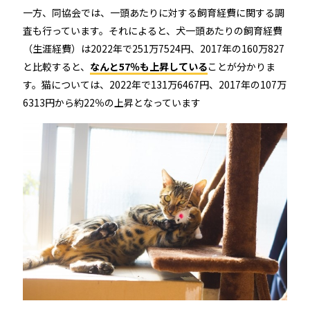
RemoteLOCK 9j
一方、同協会では、一頭あたりに対する飼育経費に関する調
店舗
査も行っています。それによると、犬一頭あたりの飼育経費
工事の様子
カスタマーサポート
（生涯経費）は2022年で251万7524円、2017年の160万827
RemoteLOCK 9j-Q
オフィス
と比較すると、
なんと57％も上昇している
ことが分かりま
施工パートナー 一覧
す。猫については、2022年で131万6467円、2017年の107万
TOBIRA
公共施設
6313円から約22％の上昇となっています
お知らせ
セミナー
特定商取引法に基づく表記
プライバシーポリシー
全てのパートナー
RemoteLOCKクラウドサービス利用規約
パートナー製品
その他の業種
北海道
SADIOT ROOM
事例インタビュー
RemoteLOCK
アプリダウンロード
東北
製品の比較
宿泊施設
関東
レンタルスペース
中部