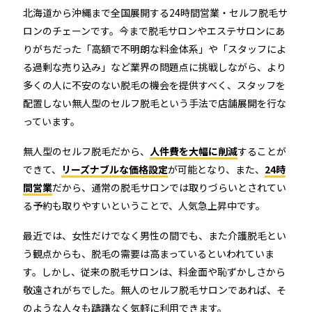
北海道から沖縄まで全国展開する24時間営業・セルフ脱毛サ
ロンのチェーンです。今まで脱毛サロンやエステサロンにあ
りがちだった「高額で不明朗な料金体系」や「スタッフによ
る過剰な売り込み」など業界の問題点に挑戦しながら、より
多くの人に不安のない脱毛の機会を提供すべく、スタッフを
配置しない無人型のセルフ脱毛という手法で店舗展開を行な
っています。
無人型のセルフ脱毛だから、
人件費を大幅に削減
することが
できて、
リーズナブルな価格設定
が可能となり、また、
24時
間営業
だから、通常の脱毛サロンでは取りづらいとされてい
る予約も取りやすいということで、人気急上昇中です。
最近では、女性だけでなく男性の間でも、また介護脱毛とい
う観点からも、脱毛の需要は高まっているといわれていま
す。しかし、従来の脱毛サロンは、料金面や恥ずかしさから
敬遠されがちでした。無人のセルフ脱毛サロンであれば、そ
のような人々も躊躇なく気軽に利用できます。