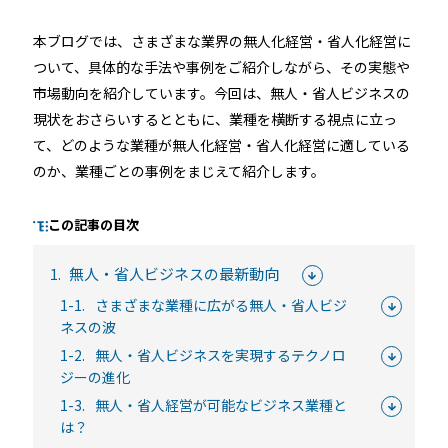
本ブログでは、さまざまな業界の無人化経営・省人化経営に
ついて、具体的な手法や事例をご紹介しながら、その実態や
るご質問
機能
利用
市場動向を紹介しています。今回は、無人・省人ビジネスの
ら寄せられた
RemoteLOCKって何が
業種別の活用
現状をおさらいするとともに、業種を横断する視点に立っ
ご紹介します
できるの？をご紹介します
お客様の声を
て、どのような業種が無人化経営・省人化経営に適している
のか、業種ごとの事例をまじえて紹介します。
みる
詳しくみる
詳しく
この記事の目次
1.
無人・省人ビジネスの最新動向
1-1.
さまざまな業種に広がる無人・省人ビジ
ネスの波
セミナー
1-2.
無人・省人ビジネスを実現するテクノロ
ジーの進化
RemoteLOCKの活用術や業界別の最新事例をご紹介など、不
1-3.
無人・省人経営が可能なビジネス業種と
定期で開催しています。
は？