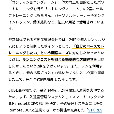
「コンディショニングルーム」、体力向上を目的としたパワ
ートレーニングを行う「ストレングスルーム」の2室。セル
フトレーニングはもちろん、パーソナルトレーナーやオンラ
インレッスン、動画撮影など、幅広い用途で活用されていま
す。
経営母体である不動産管理会社では、24時間無人レンタルジ
ムにしようと決断したポイントとして、
「自分のペースでト
レーニングしたい」という顧客ニーズ
に対応したかったとい
う点と、
ランニングコストを抑えた効率的な店舗経営
を目指
したかったという2点を挙げています。また、ジムを利用す
るときに、他のお客さまとすれ違いたくないという声も考慮
した上で、完全予約制を採用したそうです。
CUBE高戸橋では、完全予約制、24時間無人運営を実現する
ため、まず、入退室管理システムとしてスマートロックであ
るRemoteLOCKの採用を決定、予約管理システムにはその
RemoteLOCKと連携でき、かつ機能の充実した「
STORES