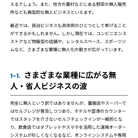
えるでしょう。また、地方の農村などにある野菜の無人販売
ホテルや宿泊施設に導入するスマートロックの選び方
所なども典型的な無人ビジネスといえます。
とポイントを解説
Apple ウォレットを使った宿泊施設のキーレス化と
最近では、民泊ビジネスも具体例のひとつとして挙げること
ができるかもしれません。しかし現在では、コンビニエンス
は？
ストアなど物販型の店舗や、レンタルスペース、スポーツジ
ムなど、さまざまな業種に無人化の動きが広がっています。
さまざまな業種に広がる無
1-1.
人・省人ビジネスの波
ホーム
完全に無人という訳ではありませんが、量販店やスーパーで
はセルフレジが普及しつつあり、ホテルや空港のカウンター
機能
ではスタッフを介さないセルフチェックインが一般的とな
り、飲食店ではタブレットやスマホを活用した遠隔オーダー
システムが珍しくなくなるなど、オンラインシステムや専用