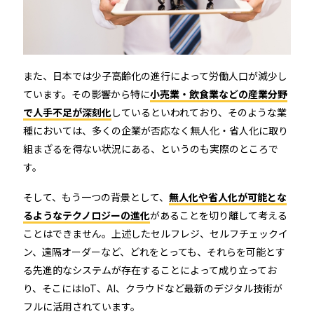
RemoteLOCK 9j
店舗
工事の様子
カスタマーサポート
RemoteLOCK 9j-Q
オフィス
また、日本では少子高齢化の進行によって労働人口が減少し
施工パートナー 一覧
TOBIRA
ています。その影響から特に
小売業・飲食業などの産業分野
公共施設
お知らせ
セミナー
特定商取引法に基づく表記
で人手不足が深刻化
しているといわれており、そのような業
プライバシーポリシー
全てのパートナー
種においては、多くの企業が否応なく無人化・省人化に取り
RemoteLOCKクラウドサービス利用規約
パートナー製品
その他の業種
組まざるを得ない状況にある、というのも実際のところで
す。
北海道
SADIOT ROOM
事例インタビュー
そして、もう一つの背景として、
無人化や省人化が可能とな
RemoteLOCK
アプリダウンロード
るようなテクノロジーの進化
があることを切り離して考える
東北
製品の比較
ことはできません。上述したセルフレジ、セルフチェックイ
宿泊施設
ン、遠隔オーダーなど、どれをとっても、それらを可能とす
関東
る先進的なシステムが存在することによって成り立ってお
レンタルスペース
り、そこにはIoT、AI、クラウドなど最新のデジタル技術が
中部
フルに活用されています。