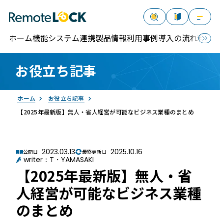
ホーム
機能
システム連携
製品情報
利用事例
導入の流れ
料金
お役立ち記事
資料請求
お問い合わせ
ログイン
ホーム
お役立ち記事
【2025年最新版】無人・省人経営が可能なビジネス業種のまとめ
2023.03.13
2025.10.16
公開日
最終更新日
writer：T・YAMASAKI
RemoteLOCK
【2025年最新版】無人・省
人経営が可能なビジネス業種
のまとめ