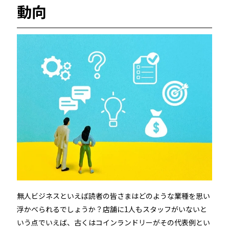
動向
続きを読む
宿泊施設
RemoteLOCKを導入するメリット
活用事例
お客さまの声
無人ビジネスといえば読者の皆さまはどのような業種を思い
宿泊施設での運用におすすめの記事３選
浮かべられるでしょうか？店舗に1人もスタッフがいないと
無人・省人運営の宿泊施設におすすめのPMS 4選
いう点でいえば、古くはコインランドリーがその代表例とい