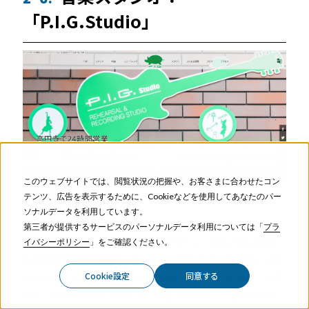
「P.I.G.Studio」
このウェブサイトでは、閲覧状況の把握や、お客さまに合わせたコン
出典 ：
P.I.G.Studio 公式WEBサイト
テンツ、広告を表示するために、Cookieなどを使用してあなたのパー
ソナルデータを利用しています。
高円寺にある音楽スタジオ「P.I.G Studio」は、予約システム
第三者が提供するサービスのパーソナルデータ利用については「
プラ
「
スタジオル
」とRemoteLOCKを導入し、
有人・無人対応
イバシーポリシー
」をご確認ください。
を切り替えながら運営
しています。音楽スタジオの扉には防
Cookie設定
同意する
音のため「グレモン錠」という特殊なレバーが使われていま
すが、RemoteLOCKはスマートロックで唯一、取り付けが