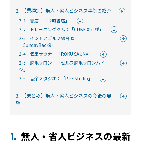
常時公開中
2.
【業種別】無人・省人ビジネス事例の紹介
5分でわかる！RemoteLOCKの特徴と機能について
2-1.
書店：「今時書店」
常時公開中
2-2.
トレーニングジム：「CUBE高戸橋」
3分でわかる！RemoteLOCK機種の選び方動画
2-3.
インドアゴルフ練習場：
はじめての方におすすめの記事
「SundayBack9」
2-4.
個室サウナ：「ROKU SAUNA」
スマートロックと結露・錆（サビ）の問題
2-5.
脱毛サロン：「セルフ脱毛サロンハイ
ジ」
を徹底解説！防水・防錆について知ってお
きたいこと
2-6.
音楽スタジオ：「P.I.G.Studio」
続きを読む
3.
【まとめ】無人・省人ビジネスの今後の展
【まとめ】スマートロック解説 今年度こ
望
そ、ビジネスにスマートロック！
続きを読む
スマートロックとは？カギのIoT化、仕組み
無人・省人ビジネスの最新
1.
とメリットを解説！