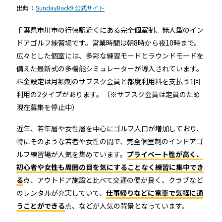
出典 ：
SundayBack9 公式サイト
千葉県市川市の行徳駅近くにある完全個室制、無人型のイン
ドアゴルフ練習場です。営業時間は朝8時から夜10時まで。
広々とした個室には、多彩な練習モードとラウンドモードを
備えた最新式の多機能シミュレーターが導入されています。
料金設定は月額制のサブスク会員と都度利用料を支払う1回
利用の2タイプがあります。（※サブスク会員は定員のため
現在募集を停止中）
近年、若年層や女性層を中心にゴルフ人口が増加しており、
特にそのような若者や女性の間で、完全個室制のインドアゴ
ルフ練習場が人気を集めています。
プライベート性が高く、
初心者や女性も周囲の目を気にすることなく練習に集中でき
る
点、アウトドア施設と比べて交通の便が良く、クラブなど
のレンタルが充実していて、
仕事帰りなどに電車で気軽に通
うことができる
点、などが人気の背景となっています。