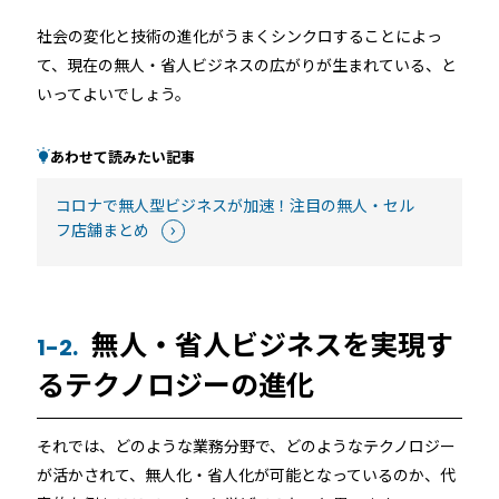
店舗
社会の変化と技術の進化がうまくシンクロすることによっ
近畿
て、現在の無人・省人ビジネスの広がりが生まれている、と
オフィス
いってよいでしょう。
中国
公共施設
あわせて読みたい記事
四国
コロナで無人型ビジネスが加速！注目の無人・セル
その他の業種
フ店舗まとめ
九州
運用イメージ
沖縄
無人・省人ビジネスを実現す
1-2.
るテクノロジーの進化
施工会社様向け資料
それでは、どのような業務分野で、どのようなテクノロジー
が活かされて、無人化・省人化が可能となっているのか、代