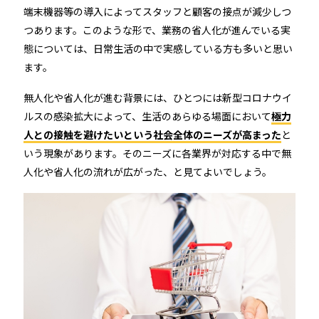
機能トップ
システム連携
端末機器等の導入によってスタッフと顧客の接点が減少しつ
つあります。このような形で、業務の省人化が進んでいる実
態については、日常生活の中で実感している方も多いと思い
ユニバーサルアクセスキー＆かぎ
システム連携トップ
製品情報
ます。
パス
無人化や省人化が進む背景には、ひとつには新型コロナウイ
連携システム一覧
製品情報トップ
利用事例
ルスの感染拡大によって、生活のあらゆる場面において
極力
他社スマートロックとの連携
人との接触を避けたいという社会全体のニーズが高まった
と
API連携
製品ラインナップ
利用事例トップ
いう現象があります。そのニーズに各業界が対応する中で無
導入の流れ
人化や省人化の流れが広がった、と見てよいでしょう。
RemoteLOCK 500i
事例一覧
料金
RemoteLOCK 700i
宿泊施設
取付工事
RemoteLOCK 8j-S
レンタルスペース
取付工事トップ
お役立ち記事