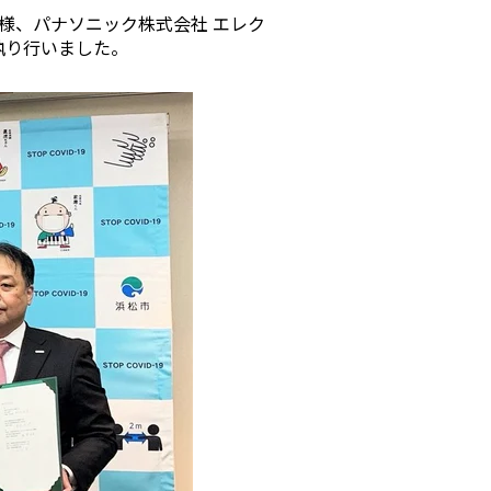
）様、パナソニック株式会社 エレク
執り行いました。
金
よくあるご質問
運用コストを
お客さまから寄せられた
します
ご質問をご紹介します
みる
詳しくみる