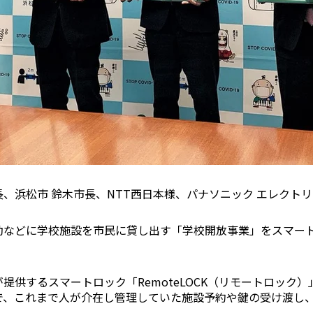
はじめての
ご紹介など、不定期で開催し
スマー
防水・
て
長、浜松市 鈴木市長、NTT西日本様、パナソニック エレクト
【まと
にスマ
動などに学校施設を市民に貸し出す「学校開放事業」をスマー
スマー
提供するスマートロック「RemoteLOCK（リモートロック
解説！
で、これまで人が介在し管理していた施設予約や鍵の受け渡し