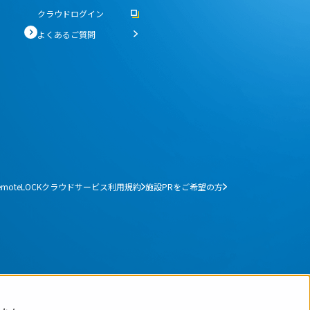
おすすめの記事３選
クラウドログイン
ィを強化する「入退室管理システム」とは？
よくあるご質問
ェアオフィス運営の効率と安全性を高める
moteLOCKがおすすめな3つの理由
emoteLOCKクラウドサービス利用規約
施設PRをご希望の方
の声