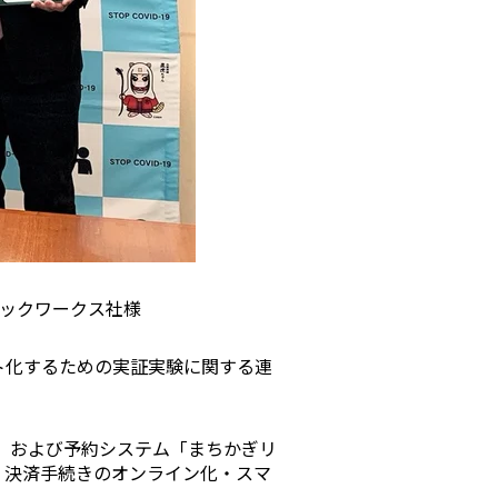
方におすすめの記事
トロックと結露・錆（サビ）の問題を徹底解説！
防錆について知っておきたいこと
リックワークス社様
め】スマートロック解説 今年度こそ、ビジネス
ートロック！
ト化するための実証実験に関する連
トロックとは？カギのIoT化、仕組みとメリットを
）」および予約システム「まちかぎリ
、決済手続きのオンライン化・スマ