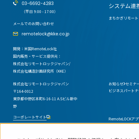
店舗での運用におすすめの記事３選
03-6692-4283
システム連
（平日 9:00 - 17:00）
【2025年最新版】無人・省人経営が可
まちかぎリモート
メールでのお問い合わせ
め
remotelock@kke.co.jp
無人店舗ビジネスを始める際の3つのポ
【セミナーレポート】24時間無人での
開発：米国RemoteLock社
国内販売・サービス提供元：
株式会社リモートロックジャパン/
株式会社構造計画研究所（KKE）
お知らせ
セミナ
株式会社リモートロックジャパン
ビジネスパートナ
公共施設
〒164-0012
東京都中野区本町6-16-11 A.Sビル新中
野
コーポレートサイト
RemoteLOCK
RemoteLOCKを導入するメリット
お客さまの声