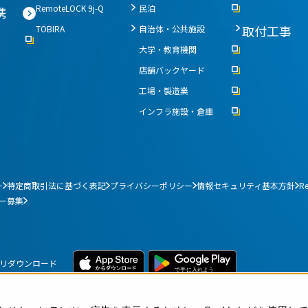
オフィスでの運用に
RemoteLOCK 9j-Q
民泊
携
取付工事
TOBIRA
自治体・公共施設
能なビジネス業種のまと
オフィスセキュリテ
大学・教育機関
スマートロックでシ
店舗バックヤード
イントと具体事例
には？
工場・製造業
店舗運営の方法とは
オフィスの鍵管理にRe
インフラ施設・倉庫
ー
特定商取引法に基づく表記
プライバシーポリシー
情報セキュリティ基本方針
R
ー募集
その他の業種
アプリダウンロード
活用事例
活用事例
お客さま