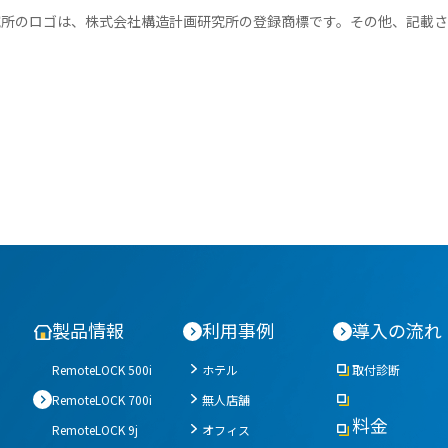
究所のロゴは、株式会社構造計画研究所の登録商標です。その他、記載
MS 4選
レンタルスペースの
ックの選び方とポイント
トラブルが少ないレ
レンタルスペースの
キーレス化とは？
ト。
オフィス
製品情報
利用事例
導入の流れ
活用事例
RemoteLOCKを
RemoteLOCK 500i
ホテル
取付診断
お客さまの声
RemoteLOCK 700i
無人店舗
料金
RemoteLOCK 9j
オフィス