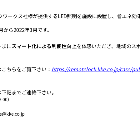
クワークス社様が提供するLED照明を施設に設置し、省エネ効
月から2022年3月です。
さまに
スマート化による利便性向上
を体感いただき、地域のス
はこちらをご覧下さい：
https://remotelock.kke.co.jp/case/publi
レンタルスペ
は下記までご連絡下さい。
7:00）
活用事例
RemoteLOCKを
kke.co.jp
お客さまの声
選
レンタルスペースで