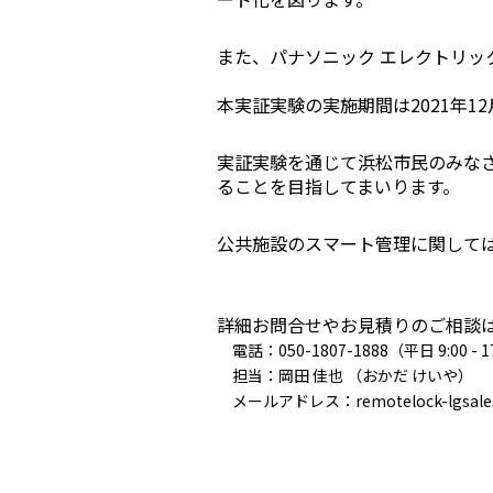
また、パナソニック エレクトリッ
本実証実験の実施期間は2021年12
実証実験を通じて浜松市民のみな
ることを目指してまいります。
公共施設のスマート管理に関して
宿泊施設
詳細お問合せやお見積りのご相談
電話：050-1807-1888（平日 9:00 - 1
RemoteLOCKを導入するメリット
担当：岡田 佳也 （おかだ けいや）
メールアドレス：remotelock-lgsales@
お客さまの声
宿泊施設での運用におすすめの記事３