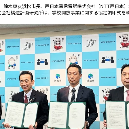
にて、鈴木康友浜松市長、西日本電信電話株式会社（NTT西日本
式会社構造計画研究所は、学校開放事業に関する協定調印式を
用事例
導入の流れ
料
シーンや実際の
導入までのステップを
初期費用や
をご紹介します
ご紹介します
ご紹介
くみる
詳しくみる
詳しく