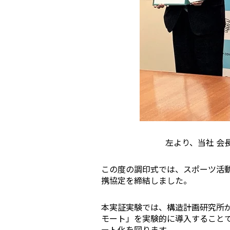
セミナー
RemoteLOCKの活用術や業界別の最新事例を
ています。
常時公開中
5分でわかる！RemoteLOCKの特徴と機能につい
左より、当社 会
常時公開中
この度の調印式では、スポーツ活
3分でわかる！RemoteLOCK機種の選び方動画
携協定を締結しました。
本実証実験では、構造計画研究所が
モート」を実験的に導入すること
ート化を図ります。