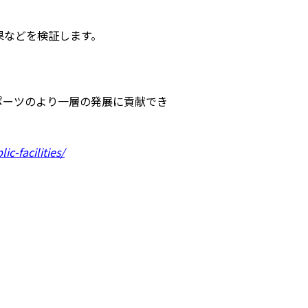
果などを検証します。
ポーツのより一層の発展に貢献でき
c-facilities/
ース
導入するメリット
活用事例
の運用におすすめの記事３選