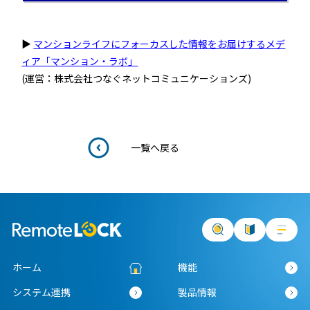
店舗
近畿
▶
マンションライフにフォーカスした情報をお届けするメデ
オフィス
ィア「マンション・ラボ」
中国
(運営：株式会社つなぐネットコミュニケーションズ)
公共施設
四国
その他の業種
一覧へ戻る
九州
運用イメージ
沖縄
施工会社様向け資料
ホーム
機能
システム連携
製品情報