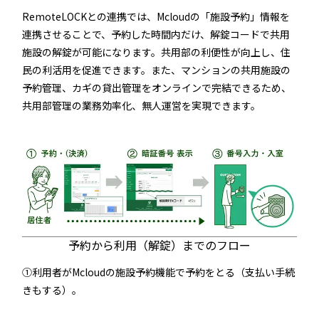
続きを読む
RemoteLOCKとの連携では、Mcloudの「施設予約」情報を
連携させることで、予約した時間内だけ、解錠コードで共用
施設の解錠が可能になります。共用部の利便性が向上し、住
民の利活用を促進できます。また、マンションの共用施設の
予約管理、カギの貸出管理をオンラインで完結できるため、
共用部管理の業務効率化、無人運営を実現できます。
宿泊施設
RemoteLOCKを導入するメリット
活用事例
お客さまの声
予約から利用（解錠）までのフロー
①利用者がMcloudの施設予約機能で予約をとる（支払い手続
宿泊施設での運用におすすめの記事３選
きもする）。
無人・省人運営の宿泊施設におすすめのPMS 4選