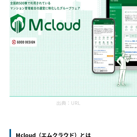
るご質問
機能
利用
ら寄せられた
RemoteLOCKって何が
業種別の活用
ご紹介します
できるの？をご紹介します
お客様の声を
みる
詳しくみる
詳しく
セミナー
出典：URL
RemoteLOCKの活用術や業界別の最新事例をご紹介など、不
連携詳細
定期で開催しています。
Mcloud（エムクラウド）とは