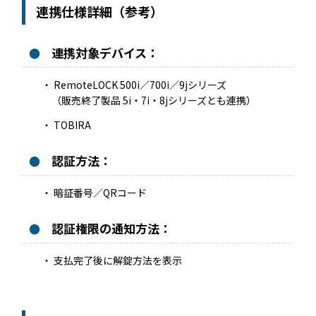
機能トップ
システム連携
連携仕様詳細（参考）
ユニバーサルアクセスキー＆かぎ
システム連携トップ
連携対象デバイス：
製品情報
パス
RemoteLOCK 500i／700i／9jシリーズ
連携システム一覧
（販売終了製品 5i・7i・8jシリーズとも連携）
製品情報トップ
利用事例
他社スマートロックとの連携
TOBIRA
API連携
製品ラインナップ
利用事例トップ
導入の流れ
認証方法：
暗証番号／QRコード
RemoteLOCK 500i
事例一覧
料金
認証権限の通知方法：
RemoteLOCK 700i
宿泊施設
取付工事
支払完了後に解錠方法を表示
RemoteLOCK 8j-S
レンタルスペース
取付工事トップ
お役立ち記事