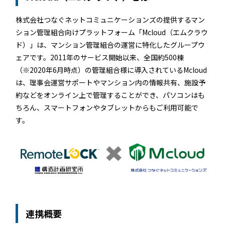
常時公開中
5分でわかる！RemoteLOCKの特徴と機能について
株式会社つなぐネットコミュニケーションズの提供するマン
ション管理組合向けプラットフォーム「Mcloud（エムクラウ
常時公開中
ド）」は、マンション管理組合の運営に特化したグループウ
3分でわかる！RemoteLOCK機種の選び方動画
ェアです。2011年のサービス開始以来、全国約500棟
はじめての方におすすめの記事
（※2020年6月時点）の管理組合様に導入されているMcloud
は、理事会運営サポートやマンション内の情報共有、施設予
約などをオンライン上で管理することができ、パソコンはも
スマートロックと結露・錆（サビ）の問題
ちろん、スマートフォンやタブレットからもご利用可能で
を徹底解説！防水・防錆について知ってお
す。
きたいこと
続きを読む
【まとめ】スマートロック解説 今年度こ
そ、ビジネスにスマートロック！
続きを読む
スマートロックとは？カギのIoT化、仕組み
連携概要
とメリットを解説！