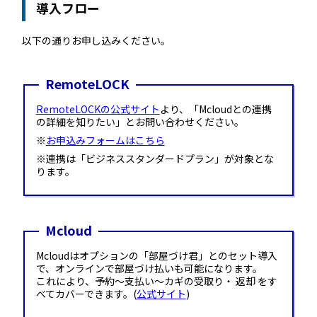
導入フロー
RemoteLOCK 9j
店舗
工事の様子
以下の通りお申し込みください。
カスタマーサポート
RemoteLOCK 9j-Q
オフィス
RemoteLOCK
施工パートナー 一覧
TOBIRA
公共施設
RemoteLOCKの公式サイト
より、「Mcloudとの連携
お知らせ
セミナー
特定商取引法に基づく表記
の詳細を知りたい」とお問い合わせください。
プライバシーポリシー
全てのパートナー
RemoteLOCKクラウドサービス利用規約
※
お申込みフォームはこちら
パートナー製品
その他の業種
※連携は「ビジネススタンダードプラン」が対象とな
ります。
北海道
SADIOT ROOM
事例インタビュー
RemoteLOCK
アプリダウンロード
東北
Mcloud
製品の比較
宿泊施設
Mcloudはオプションの「部屋づけ君」とのセット導入
関東
で、オンラインで部屋づけ払いも可能になります。
これにより、予約～支払い～カギの受取り・ 返却 をす
レンタルスペース
べてカバーできます。(
公式サイト
)
中部