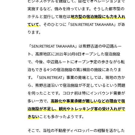
機能トップ
ビジネスホテルを建設して、自社でオペレーションまで
システム連携
実施するなど、強みを持っています。そうした都市型の
ホテルと並行して現在は
地方型の宿泊施設にも力を入れ
ユニバーサルアクセスキー＆かぎ
システム連携トップ
製品情報
ていて
、そのひとつに「SEN.RETREAT TAKAHARA」があ
パス
ります。
連携システム一覧
製品情報トップ
利用事例
「SEN.RETREAT TAKAHARA」は熊野古道の中辺路ルー
他社スマートロックとの連携
ト、高原地区に2021年10月8日オープンした宿泊施設
で、今後、中辺路ルートにオープン予定の歩きながら転
API連携
製品ラインナップ
利用事例トップ
導入の流れ
泊もできる4つの宿泊施設の第1棟目の施設にあたりま
す。「SEN.RETREAT」事業の発端としては、現地の方か
RemoteLOCK 500i
ら、熊野古道沿いで宿泊施設が不足しているという問題
事例一覧
料金
を伺ったことです。コロナ前は特にインバウンド需要が
多い一方で、
高齢化や事業承継が難しいなどの理由で宿
RemoteLOCK 700i
宿泊施設
泊施設が不足し、観光やトレッキング客の受け入れがで
取付工事
きない
ことも多かったようです。
RemoteLOCK 8j-S
レンタルスペース
取付工事トップ
そこで、当社の不動産ディベロッパーの経験を活かした
お役立ち記事