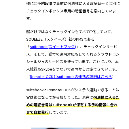
様には予約段階で事前に宿泊棟に入る暗証番号とは別に
チェックインボックス専用の暗証番号を案内していま
す。
鍵だけではなくチェックインもすべてIT化していて、
SQUEEZE（スクイーズ）社のPMSである
「
suitebook(スイートブック)
」、チェックインサービ
ス、そして、受付の遠隔対応もしてくれるクラウドコン
シェルジュのサービスを使っています。これにより、本
人確認もSkypeをつないで遠隔から対応できています。
（
RemoteLOCKとsuitebookの連携の詳細はこちら
）
suitebookとRemoteLOCKがシステム連動できることは
実は後になってから知りました。現在は
宿泊棟に入るた
めの暗証番号はsuitebookが保有する予約情報に合わ
せて自動発行
しています。