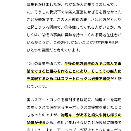
募集もかけましたが、なかなか人が集まりませんでし
た。そうした状況下では無人運営にせざるを得なかった
ことが発端です。この人材確保の難しさは地方だとわり
と起こりうる問題で、①移住してくれる人がいるか、も
しくは、②その事業に興味を持ってくれる現地在住者が
いるかどうか、この2択しかないことが地方創生を阻む
ひとつの要因だと考えています。
今回の事業を通じて、
今後の地方創生のカギは無人で事
業をできる仕組みを作ることにあり、そしてその無人化
を実現するためにはスマートロックは必要不可欠
だと感
じています。
実はスマートロックを検討する以前に、物理キーを専用
のボックスで保存するキーボックスの提案を受けたこと
もあったのですが、
物理キーがあると紛失や持ち帰りの
問題が残る
ため、運用がまわらないことが容易に想像で
きました。また、万一トラブルが起きたときにキーボッ