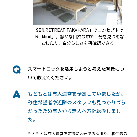
店舗
近畿
オフィス
「SEN.RETREAT TAKAHARA」のコンセプトは
中国
「Re Mind」。静かな自然の中で自分を見つめな
公共施設
おしたり、自分らしさを再確認できる
四国
その他の業種
スマートロックを活用しようと考えた背景につ
九州
いて教えてください。
運用イメージ
沖縄
もともとは有人運営を予定していましたが、
移住希望者や近隣のスタッフも見つかりづら
施工会社様向け資料
かったため有人から無人へ方針転換しまし
た。
もともとは有人運営を前提に地元での採用や、移住者の