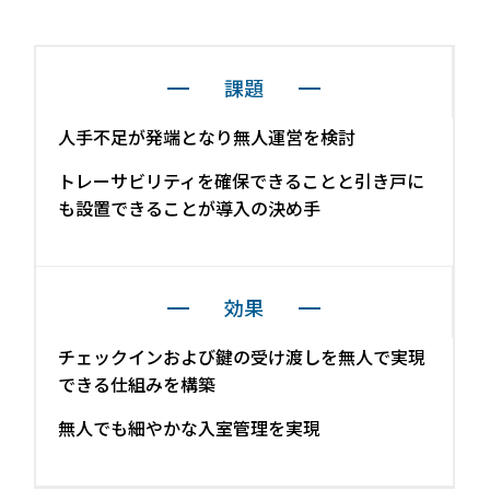
続きを読む
導入前の課題と導入効果
課題
人手不足が発端となり無人運営を検討
トレーサビリティを確保できることと引き戸に
も設置できることが導入の決め手
宿泊施設
効果
RemoteLOCKを導入するメリット
チェックインおよび鍵の受け渡しを無人で実現
活用事例
お客さまの声
できる仕組みを構築
宿泊施設での運用におすすめの記事３選
無人でも細やかな入室管理を実現
無人・省人運営の宿泊施設におすすめのPMS 4選