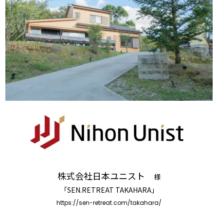
るご質問
機能
利用
ら寄せられた
RemoteLOCKって何が
業種別の活用
ご紹介します
できるの？をご紹介します
お客様の声を
みる
詳しくみる
詳しく
導入企業・自治体について
セミナー
株式会社日本ユニスト
様
RemoteLOCKの活用術や業界別の最新事例をご紹介など、不
「SEN.RETREAT TAKAHARA」
定期で開催しています。
https://sen-retreat.com/takahara/