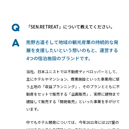
ホテルや宿泊施設に導入するスマートロックの選び方
とポイントを解説
Apple ウォレットを使った宿泊施設のキーレス化と
インタビュー
「SEN.RETREAT」について教えてください。
は？
熊野古道そして地域の観光産業の持続的な発
展を支援したいという想いのもと、運営する
4つの宿泊施設のブランドです。
当社、日本ユニストでは不動産ディベロッパーとして、
主にホテルやマンション、商業施設といった事業用に使
う土地の「収益プランニング」、そのプランとともに不
ホーム
動産をセットで販売する「企画販売」、実際に建物まで
建設して販売する「開発販売」といった事業を手がけて
います。
機能
中でもホテル開発については、今年2021年には227室の