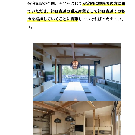
宿泊施設の企画、開発を通じて
安定的に観光客の方に来
RemoteLOCK 9j
店舗
ていただき、熊野古道の観光産業そして熊野古道そのも
工事の様子
のを維持していくことに貢献
していければと考えていま
カスタマーサポート
RemoteLOCK 9j-Q
オフィス
す。
施工パートナー 一覧
TOBIRA
公共施設
お知らせ
セミナー
特定商取引法に基づく表記
プライバシーポリシー
全てのパートナー
RemoteLOCKクラウドサービス利用規約
パートナー製品
その他の業種
北海道
SADIOT ROOM
事例インタビュー
RemoteLOCK
アプリダウンロード
東北
製品の比較
宿泊施設
関東
レンタルスペース
中部