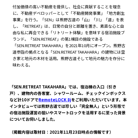
常時公開中
付加価値の高い不動産を提供し、社会に貢献することを理念
5分でわかる！RemoteLOCKの特徴と機能について
に、不動産デベロッパーとして「不動産開発事業」「地方創生
事業」を行う。「SEN」は熊野古道の「山」「川」「道」を表
常時公開中
し、「RETREAT」は、日常の自分と距離を置き、素直な心と自
由な私に再会できる「リトリート体験」を意味する宿泊施設ブ
3分でわかる！RemoteLOCK機種の選び方動画
ランド。「SEN.RETREAT」の第1棟目の施設である
はじめての方におすすめの記事
「SEN.RETREAT TAKAHARA」を2021年10月にオープン。熊野古
道参詣の拠点となる「SEN.RETREAT TAKAHARA」の建物には空
き家と地元の木材を活用。熊野古道そして地元の魅力を存分に
スマートロックと結露・錆（サビ）の問題
味わえる。
を徹底解説！防水・防錆について知ってお
きたいこと
続きを読む
「SEN.RETREAT TAKAHARA」では、宿泊棟の入口（引き
戸）、建物内の各客室、シャワールーム、チェックインボックス
【まとめ】スマートロック解説 今年度こ
など計10ドアで
RemoteLOCK 8j
をご利用いただいています。本
そ、ビジネスにスマートロック！
インタビューでは熊野古道では珍しい「完全無人」という形態で
の宿泊施設運営の狙いやスマートロックを活用するに至った背景
続きを読む
についてお伺いしました。
スマートロックとは？カギのIoT化、仕組み
（掲載内容は取材日：2021年11月23日時点の情報です）
とメリットを解説！