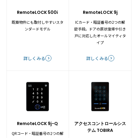
ておりません
上記以外の錠前、新築ドアの場合は、ドア加工を
伴う工事対応で錠ケースの設置が必要です。
RemoteLOCK 500i
RemoteLOCK 9j
屋根や庇のある玄関ドアでのご利用は可能です
既築物件にも取付しやすいスタ
ICカード・暗証番号の2つの解
ンダードモデル
錠手段。ドアの原状復帰や引き
戸に対応したオールマイティタ
オプション
・
アウタープレート
(税込4,400円/台)
イプ
・
外部電源セット
(税込7,700円/台)
・
透明防水カバー
(税込5,500円/台)
・
黒色日よけ防雨カバー
(税込5,500円/台)
詳しくみる
詳しくみる
備考
・錠前、錠ケースは付属しておりません
・物理鍵は付属していません
RemoteLOCK 9j-Q
アクセスコントロールシス
テム
TOBIRA
QRコード・暗証番号の2つの解