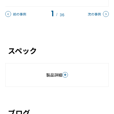
店舗
1
近畿
前の事例
次の事例
36
/
オフィス
中国
公共施設
四国
スペック
その他の業種
九州
運用イメージ
沖縄
製品詳細
施工会社様向け資料
モデル名
RemoteLOCK 8j
ブログ
価格
94,000円（税込 103,400円）