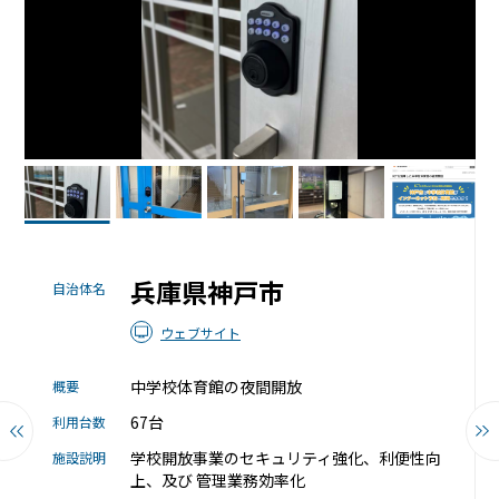
機能トップ
システム連携
ユニバーサルアクセスキー＆かぎ
システム連携トップ
製品情報
パス
連携システム一覧
製品情報トップ
利用事例
他社スマートロックとの連携
API連携
製品ラインナップ
利用事例トップ
導入の流れ
兵庫県神戸市
自治体名
RemoteLOCK 500i
事例一覧
料金
ウェブサイト
RemoteLOCK 700i
中学校体育館の夜間開放
概要
宿泊施設
取付工事
67台
利用台数
RemoteLOCK 8j-S
レンタルスペース
学校開放事業のセキュリティ強化、利便性向
施設説明
取付工事トップ
上、及び 管理業務効率化
お役立ち記事