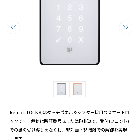
るご質問
機能
利用
ら寄せられた
RemoteLOCKって何が
業種別の活用
ご紹介します
できるの？をご紹介します
お客様の声を
みる
詳しくみる
詳しく
セミナー
RemoteLOCK 8jはタッチパネル＆シフター採用のスマートロ
RemoteLOCKの活用術や業界別の最新事例をご紹介など、不
ックです。解錠は暗証番号式またはFeliCaで、受付(フロント)
定期で開催しています。
での鍵の受け渡しをなくし、非対面・非接触での解錠を実現
します。