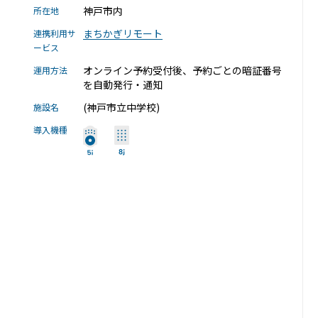
RemoteLOCK 9j
神戸市内
所在地
店舗
まちかぎリモート
連携利用サ
工事の様子
カスタマーサポート
ービス
RemoteLOCK 9j-Q
オフィス
オンライン予約受付後、予約ごとの暗証番号
運用方法
を自動発行・通知
施工パートナー 一覧
TOBIRA
公共施設
(神戸市立中学校)
施設名
お知らせ
セミナー
特定商取引法に基づく表記
プライバシーポリシー
導入機種
全てのパートナー
RemoteLOCKクラウドサービス利用規約
パートナー製品
その他の業種
北海道
SADIOT ROOM
事例インタビュー
RemoteLOCK
アプリダウンロード
東北
製品の比較
宿泊施設
関東
レンタルスペース
中部