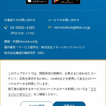
お電話でのお問い合わせ
メールでのお問い合わせ
remotelock@kke.co.jp
03-6692-4283
（平日 9:00 - 17:00）
開発：米国RemoteLock社
国内販売・サービス提供元：
株式会社リモートロックジャパン/
株式会社構造計画研究所（KKE）
株式会社リモートロックジャパン
〒164-0012
東京都中野区本町6-16-11 A.Sビル新中野
このウェブサイトでは、閲覧状況の把握や、お客さまに合わせたコン
コーポレートサイト
テンツ、広告を表示するために、Cookieなどを使用してあなたのパー
ソナルデータを利用しています。
第三者が提供するサービスのパーソナルデータ利用については「
プラ
イバシーポリシー
」をご確認ください。
© 2022 - 2025 株式会社リモートロックジャパン
Cookie設定
同意する