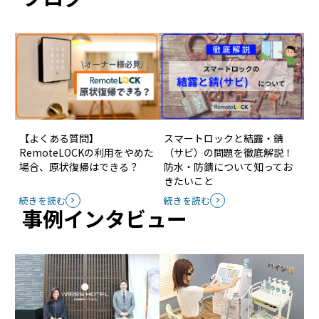
カラー
ブラック・オレンジ
鍵のタイプ
本締錠
サイズ(mm)
屋外側 ： W86 x H110 x D30
屋内側 ： W53 x H180 x D55
【よくある質問】
スマートロックと結露・錆
RemoteLOCKの利用をやめた
（サビ）の問題を徹底解説！
本体質量
屋外側 ： 約310g
場合、原状復帰はできる？
防水・防錆について知ってお
屋内側 ： 約340g
きたいこと
続きを読む
続きを読む
無線LAN
IEEE802.11b/g/n準拠 2.4GHz
事例インタビュー
（準拠規格）
Wi-Fi暗号化の規格： WEP、WPA/WPA2
(PSK/TKIP)
（受信モジュールは屋内側 )
バッテリー
単三のリチウム電池 × 4本
（外部電源化も可能）