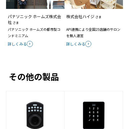
ご利用方法
暗証番号(テンキー)またはFeliCaカード(10枚ま
で)で解錠
パナソニック ホームズ株式会
株式会社ハイジ
さま
社
さま
取付基本要件
以下のシリンダー錠の場合、交換取付（原状復
パナソニック ホームズの都市型コ
API連携により全国25店舗のサロン
帰）が可能です。
ンドミニアム
を無人運営
詳しくみる
詳しくみる
対応錠前
WEST： CA2、CA3
＊
、CA5、CA6
＊
、DA2、
DA3
＊
、D06 ＊推奨
MIWA：LA、DA、LSP
GOAL：LX、HD、TX
その他の製品
詳しくは別資料をご参照ください。
上記以外の場合は、ドア加工を含む設置工事と
なります。
対応扉厚
30~50mm
推奨標準錠 は 36~50mm
扉の仕様、環境により取付が出来ない場合があり
ます
屋外門扉など、完全屋外環境でのご利用は想定し