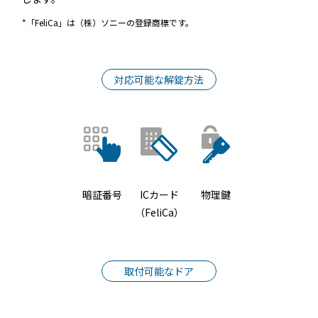
常時公開中
*「FeliCa」は（株）ソニーの登録商標です。
5分でわかる！RemoteLOCKの特徴と機能について
常時公開中
3分でわかる！RemoteLOCK機種の選び方動画
対応可能な解錠方法
はじめての方におすすめの記事
スマートロックと結露・錆（サビ）の問題
を徹底解説！防水・防錆について知ってお
きたいこと
暗証番号
ICカード
物理鍵
続きを読む
（FeliCa）
【まとめ】スマートロック解説 今年度こ
そ、ビジネスにスマートロック！
続きを読む
取付可能なドア
スマートロックとは？カギのIoT化、仕組み
とメリットを解説！