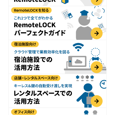
RemoteLOCK 9j
店舗
工事の様子
カスタマーサポート
RemoteLOCK 9j-Q
オフィス
施工パートナー 一覧
TOBIRA
公共施設
お知らせ
セミナー
特定商取引法に基づく表記
プライバシーポリシー
全てのパートナー
RemoteLOCKクラウドサービス利用規約
パートナー製品
その他の業種
北海道
SADIOT ROOM
事例インタビュー
RemoteLOCK
アプリダウンロード
東北
製品の比較
宿泊施設
関東
レンタルスペース
中部