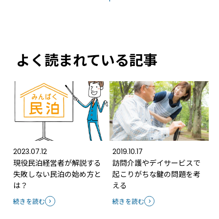
常時公開中
5分でわかる！RemoteLOCKの特徴と機能について
常時公開中
よく読まれている記事
3分でわかる！RemoteLOCK機種の選び方動画
はじめての方におすすめの記事
スマートロックと結露・錆（サビ）の問題
を徹底解説！防水・防錆について知ってお
きたいこと
続きを読む
2023.07.12
2019.10.17
【まとめ】スマートロック解説 今年度こ
現役民泊経営者が解説する
訪問介護やデイサービスで
そ、ビジネスにスマートロック！
失敗しない民泊の始め方と
起こりがちな鍵の問題を考
続きを読む
は？
える
スマートロックとは？カギのIoT化、仕組み
続きを読む
続きを読む
とメリットを解説！