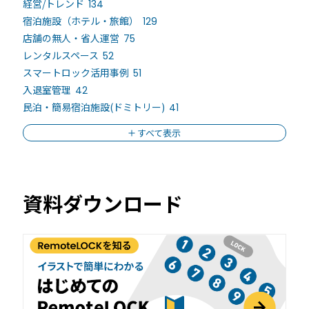
機能トップ
経営/トレンド
134
システム連携
宿泊施設（ホテル・旅館）
129
店舗の無人・省人運営
75
ユニバーサルアクセスキー＆かぎ
システム連携トップ
製品情報
レンタルスペース
52
パス
スマートロック活用事例
51
入退室管理
42
連携システム一覧
製品情報トップ
利用事例
民泊・簡易宿泊施設(ドミトリー)
41
他社スマートロックとの連携
すべて表示
API連携
製品ラインナップ
利用事例トップ
導入の流れ
RemoteLOCK 500i
資料ダウンロード
事例一覧
料金
RemoteLOCK 700i
宿泊施設
取付工事
RemoteLOCK 8j-S
レンタルスペース
取付工事トップ
お役立ち記事