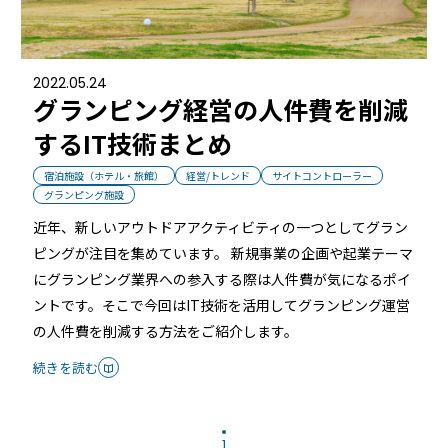
るご質問
機能
利用
2022.05.24
グランピング経営の人件費を削減
ら寄せられた
RemoteLOCKって何が
業種別の活用
するIT技術まとめ
ご紹介します
できるの？をご紹介します
お客様の声を
宿泊施設（ホテル・旅館）
経営/トレンド
サイトコントローラー
みる
詳しくみる
詳しく
グランピング施設
近年、新しいアウトドアアクティビティの一つとしてグラン
ピングが注目を集めています。 新規事業の企画や起業テーマ
にグランピング業界への参入する際は人件費が気になるポイ
ントです。そこで今回はIT技術を活用してグランピング運営
セミナー
の人件費を削減する方法をご紹介します。
続きを読む
RemoteLOCKの活用術や業界別の最新事例をご紹介など、不
定期で開催しています。
1