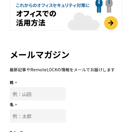
店舗
近畿
オフィス
中国
公共施設
四国
メールマガジン
その他の業種
九州
最新記事やRemoteLOCKの情報をメールでお届けします
運用イメージ
姓
*
沖縄
施工会社様向け資料
名
*