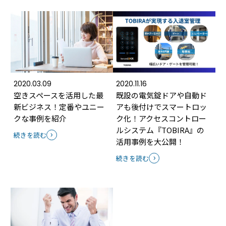
続きを読む
2020.03.09
2020.11.16
空きスペースを活用した最
既設の電気錠ドアや自動ド
新ビジネス！定番やユニー
アも後付けでスマートロッ
宿泊施設
クな事例を紹介
ク化！アクセスコントロー
ルシステム『TOBIRA』の
続きを読む
活用事例を大公開！
RemoteLOCKを導入するメリット
続きを読む
活用事例
お客さまの声
宿泊施設での運用におすすめの記事３選
無人・省人運営の宿泊施設におすすめのPMS 4選