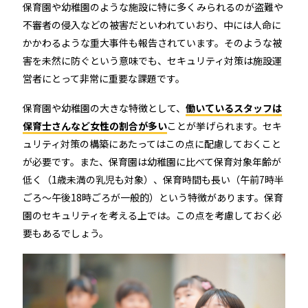
機能トップ
システム連携
保育園や幼稚園のような施設に特に多くみられるのが盗難や
不審者の侵入などの被害だといわれていおり、中には人命に
かかわるような重大事件も報告されています。そのような被
ユニバーサルアクセスキー＆かぎ
システム連携トップ
製品情報
害を未然に防ぐという意味でも、セキュリティ対策は施設運
パス
営者にとって非常に重要な課題です。
連携システム一覧
製品情報トップ
利用事例
保育園や幼稚園の大きな特徴として、
働いているスタッフは
他社スマートロックとの連携
保育士さんなど女性の割合が多い
ことが挙げられます。セキ
ュリティ対策の構築にあたってはこの点に配慮しておくこと
API連携
製品ラインナップ
利用事例トップ
導入の流れ
が必要です。また、保育園は幼稚園に比べて保育対象年齢が
低く（1歳未満の乳児も対象）、保育時間も長い（午前7時半
RemoteLOCK 500i
事例一覧
ごろ～午後18時ごろが一般的）という特徴があります。保育
料金
園のセキュリティを考える上では。この点を考慮しておく必
RemoteLOCK 700i
要もあるでしょう。
宿泊施設
取付工事
RemoteLOCK 8j-S
レンタルスペース
取付工事トップ
お役立ち記事