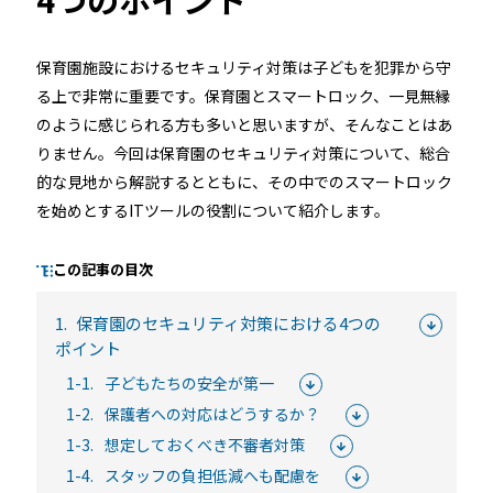
保育園施設におけるセキュリティ対策は子どもを犯罪から守
るご質問
機能
利用
る上で非常に重要です。保育園とスマートロック、一見無縁
のように感じられる方も多いと思いますが、そんなことはあ
ら寄せられた
RemoteLOCKって何が
業種別の活用
りません。今回は保育園のセキュリティ対策について、総合
ご紹介します
できるの？をご紹介します
お客様の声を
的な見地から解説するとともに、その中でのスマートロック
みる
詳しくみる
詳しく
を始めとするITツールの役割について紹介します。
この記事の目次
1.
保育園のセキュリティ対策における4つの
ポイント
セミナー
1-1.
子どもたちの安全が第一
1-2.
保護者への対応はどうするか？
RemoteLOCKの活用術や業界別の最新事例をご紹介など、不
1-3.
想定しておくべき不審者対策
定期で開催しています。
1-4.
スタッフの負担低減へも配慮を