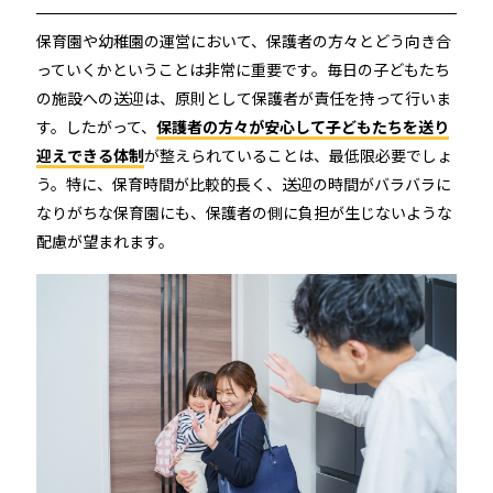
店舗
保育園や幼稚園の運営において、保護者の方々とどう向き合
近畿
っていくかということは非常に重要です。毎日の子どもたち
オフィス
の施設への送迎は、原則として保護者が責任を持って行いま
中国
す。したがって、
保護者の方々が安心して子どもたちを送り
公共施設
迎えできる体制
が整えられていることは、最低限必要でしょ
四国
う。特に、保育時間が比較的長く、送迎の時間がバラバラに
なりがちな保育園にも、保護者の側に負担が生じないような
その他の業種
配慮が望まれます。
九州
運用イメージ
沖縄
施工会社様向け資料