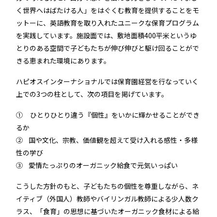
く世界へはばたける人」をはぐくむ教育を提供することをモ
ットーに、英語教育を取り入れたユニークな保育プログラム
を実践しています。施設面では、敷地面積400平米というゆ
とりのある空間で子どもたちが伸び伸びと駆け回ることがで
きる恵まれた環境にあります。
ハピオスインターナショナルでは保育園経営を行なっていく
上での3つの柱として、次の項目を掲げています。
① ひとりひとり違う『個性』をいかに輝かせることができ
るか
② 国や文化、宗教、価値観を超えて受け入れる感性・多様
性の学び
③ 愛情たっぷりのオーガニック給食で元気いっぱい
こうした方針のもと、子どもたちの個性を尊重しながら、ネ
イティブ（外国人）教師やバイリンガル教師による少人数ク
ラス、「食育」の思想に基づいたオーガニック食材による給