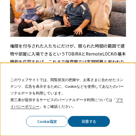
権限を付与された人たちにだけが、限られた時間の範囲で建
物や部屋に入場できるというTOBIRAとRemoteLOCKの基本
機能を応用すれば、これまで保育園では実現困難と思われた
さまざまな試みも実現可能になります。
このウェブサイトでは、閲覧状況の把握や、お客さまに合わせたコン
ハピオスインターナショナルでは現在、お母さま方からの要
テンツ、広告を表示するために、Cookieなどを使用してあなたのパー
望をふまえ、「ママ会」のイベント会場としてプレイルーム
ソナルデータを利用しています。
を貸し出して有効活用したいという構想をお持ちです。その
第三者が提供するサービスのパーソナルデータ利用については「
プラ
他にも、地域の方々との親子の交流イベントや、保護者向け
イバシーポリシー
」をご確認ください。
のワークショップなど、
スマートロックの機能を賢く活用す
Cookie設定
同意する
れば、施設の運用の幅を拡げることが可能
となるでしょう。