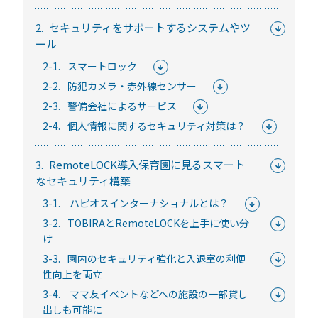
常時公開中
2.
セキュリティをサポートするシステムやツ
5分でわかる！RemoteLOCKの特徴と機能について
ール
常時公開中
2-1.
スマートロック
3分でわかる！RemoteLOCK機種の選び方動画
2-2.
防犯カメラ・赤外線センサー
はじめての方におすすめの記事
2-3.
警備会社によるサービス
2-4.
個人情報に関するセキュリティ対策は？
スマートロックと結露・錆（サビ）の問題
を徹底解説！防水・防錆について知ってお
3.
RemoteLOCK導入保育園に見るスマート
きたいこと
なセキュリティ構築
続きを読む
3-1.
ハピオスインターナショナルとは？
3-2.
TOBIRAとRemoteLOCKを上手に使い分
【まとめ】スマートロック解説 今年度こ
け
そ、ビジネスにスマートロック！
3-3.
園内のセキュリティ強化と入退室の利便
続きを読む
性向上を両立
スマートロックとは？カギのIoT化、仕組み
3-4.
ママ友イベントなどへの施設の一部貸し
出しも可能に
とメリットを解説！