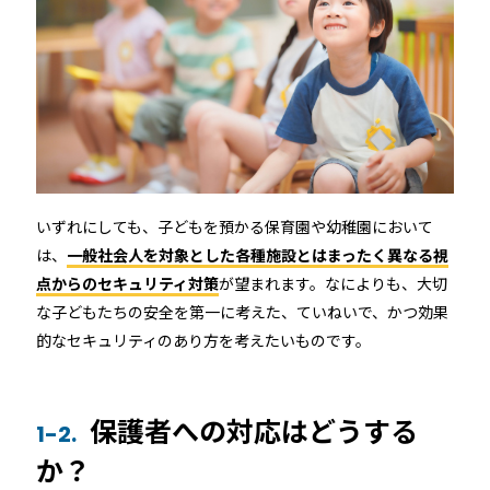
RemoteLOCK 9j
店舗
工事の様子
カスタマーサポート
RemoteLOCK 9j-Q
オフィス
施工パートナー 一覧
TOBIRA
公共施設
お知らせ
セミナー
特定商取引法に基づく表記
プライバシーポリシー
全てのパートナー
RemoteLOCKクラウドサービス利用規約
パートナー製品
その他の業種
いずれにしても、子どもを預かる保育園や幼稚園において
は、
一般社会人を対象とした各種施設とはまったく異なる視
北海道
点からのセキュリティ対策
が望まれます。なによりも、大切
SADIOT ROOM
事例インタビュー
RemoteLOCK
アプリダウンロード
な子どもたちの安全を第一に考えた、ていねいで、かつ効果
東北
的なセキュリティのあり方を考えたいものです。
製品の比較
宿泊施設
関東
保護者への対応はどうする
1-2.
レンタルスペース
か？
中部