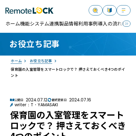
ホーム
機能
システム連携
製品情報
利用事例
導入の流れ
料金
お役立ち記事
資料請求
お問い合わせ
ログイン
ホーム
お役立ち記事
保育園の入室管理をスマートロックで？ 押さえておくべき4つのポイ
ント
2024.07.12
2024.07.16
公開日
最終更新日
RemoteLOCK
writer：T・YAMASAKI
保育園の入室管理をスマート
ロックで？ 押さえておくべき
4つのポイント