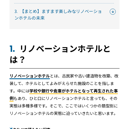
常時公開中
3.
【まとめ】ますます楽しみなリノベーショ
5分でわかる！RemoteLOCKの特徴と機能について
ンホテルの未来
常時公開中
3分でわかる！RemoteLOCK機種の選び方動画
はじめての方におすすめの記事
リノベーションホテルと
1.
は？
スマートロックと結露・錆（サビ）の問題
を徹底解説！防水・防錆について知ってお
きたいこと
リノベーションホテル
とは、古民家や古い建造物を改築、改
続きを読む
装して、ホテルとしてよみがえらせた施設のことを指しま
す。中には
学校や銀行や倉庫がホテルとなって再生された事
【まとめ】スマートロック解説 今年度こ
例
もあり、ひと口にリノベーションホテルと言っても、その
そ、ビジネスにスマートロック！
実態は多種多様です。そこで、ここではいくつかの類型別に
続きを読む
リノベーションホテルの実態に迫っていきたいと思います。
スマートロックとは？カギのIoT化、仕組み
とメリットを解説！