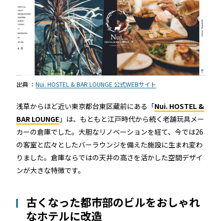
店舗
近畿
オフィス
中国
公共施設
四国
出典 ：
Nui. HOSTEL & BAR LOUNGE 公式WEBサイト
その他の業種
浅草からほど近い東京都台東区蔵前にある「
Nui. HOSTEL &
九州
BAR LOUNGE
」は、もともと江戸時代から続く老舗玩具メー
運用イメージ
カーの倉庫でした。大胆なリノベーションを経て、今では26
沖縄
の客室と広々としたバーラウンジを備えた施設に生まれ変わ
りました。倉庫ならではの天井の高さを活かした空間デザイ
ンが大きな特徴です。
施工会社様向け資料
古くなった都市部のビルをおしゃれ
なホテルに改造