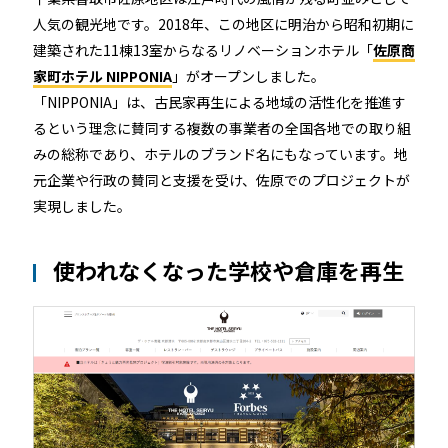
機能トップ
システム連携
人気の観光地です。2018年、この地区に明治から昭和初期に
建築された11棟13室からなるリノベーションホテル「
佐原商
ユニバーサルアクセスキー＆かぎ
システム連携トップ
家町ホテル NIPPONIA
」がオープンしました。
製品情報
パス
「NIPPONIA」は、古民家再生による地域の活性化を推進す
るという理念に賛同する複数の事業者の全国各地での取り組
連携システム一覧
製品情報トップ
利用事例
みの総称であり、ホテルのブランド名にもなっています。地
他社スマートロックとの連携
元企業や行政の賛同と支援を受け、佐原でのプロジェクトが
実現しました。
API連携
製品ラインナップ
利用事例トップ
導入の流れ
使われなくなった学校や倉庫を再生
RemoteLOCK 500i
事例一覧
料金
RemoteLOCK 700i
宿泊施設
取付工事
RemoteLOCK 8j-S
レンタルスペース
取付工事トップ
お役立ち記事