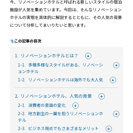
今、リノベーションホテルと呼ばれる新しいスタイルの宿泊
施設が人気を集めています。今回は、そんなリノベーション
ホテルの実態を具体的に解説するとともに、その人気の背景
るご質問
機能
利用
について分析してまいりたいと思います。
ら寄せられた
RemoteLOCKって何が
業種別の活用
この記事の目次
ご紹介します
できるの？をご紹介します
お客様の声を
みる
詳しくみる
詳しく
1.
リノベーションホテルとは？
1-1.
多種多様なスタイルがある、リノベーシ
ョンホテル
1-2.
リノベーションホテルは海外でも大人気
2.
リノベーションホテル、人気の背景
セミナー
2-1.
消費者の意識の変化
2-2.
地方創生の一翼を担うリノベーションホ
RemoteLOCKの活用術や業界別の最新事例をご紹介など、不
テル
定期で開催しています。
2-3.
ビジネス視点でもさまざまなメリット