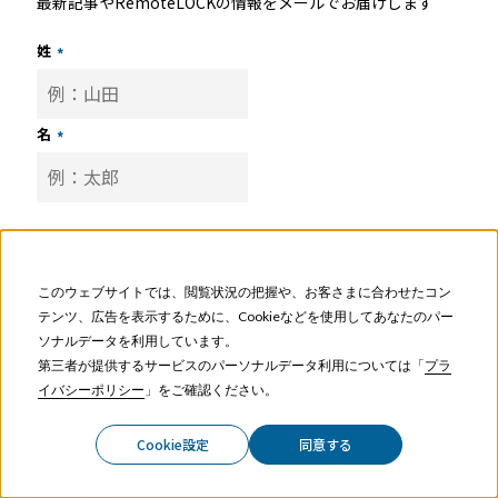
最新記事やRemoteLOCKの情報をメールでお届けします
姓
*
名
*
Eメール
*
このウェブサイトでは、閲覧状況の把握や、お客さまに合わせたコン
テンツ、広告を表示するために、Cookieなどを使用してあなたのパー
ソナルデータを利用しています。
興味のある利用方法
*
第三者が提供するサービスのパーソナルデータ利用については「
プラ
イバシーポリシー
」をご確認ください。
Cookie設定
同意する
弊社の個人情報の取り扱いについては、
プライバシーポリシー
をご確
認ください。