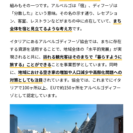
組みもその一つです。アルベルゴは「宿」、ディフーゾは
「分散した」という意味。その名の示す通り、レセプショ
ン、客室、レストランなどがまちの中に点在していて、
まち
全体を宿と見立てるような考え方
です。
イタリアにあるアルベルゴディフーゾ協会では、まちに存在
する資源を活用することで、地域全体の「水平的発展」が実
現されると共に、
訪れる観光客はそのまちで「暮らすように
旅する」ことができる
ことを事業哲学としています。同時
に、
地域における空き家の増加や人口減少や高齢化問題への
対策としても注目
されています。協会では、これまでにイタ
リアで100ヶ所以上、EUで約150ヶ所をアルベルゴディフー
ゾとして認定しています。