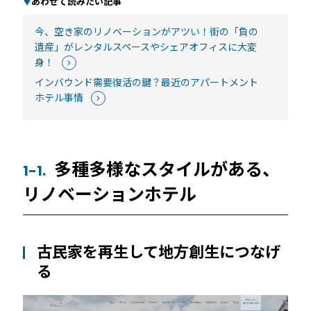
あわせて読みたい記事
続きを読む
今、空き家のリノベーションがアツい！街の「負の
遺産」がレンタルスペースやシェアオフィスに大変
身！
インバウンド需要復活の鍵？最近のアパートメント
ホテル事情
宿泊施設
多種多様なスタイルがある、
1-1.
リノベーションホテル
RemoteLOCKを導入するメリット
活用事例
お客さまの声
古民家を再生して地方創生につなげ
る
宿泊施設での運用におすすめの記事３選
無人・省人運営の宿泊施設におすすめのPMS 4選