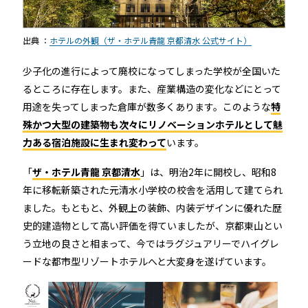
RemoteLOCK 9j
店舗
工事の様子
出典 ：
ホテルの外観（ザ・ホテル青龍 京都清水 公式サイト）
カスタマーサポート
RemoteLOCK 9j-Q
オフィス
少子化の進行によって廃校になってしまった学校が全国いた
施工パートナー 一覧
るところに存在します。また、産業構造の変化などにとって
TOBIRA
公共施設
お知らせ
セミナー
特定商取引法に基づく表記
用途を失ってしまった倉庫が数多くあります。このような
特
プライバシーポリシー
殊かつ大型の建築物も次々にリノベーションホテルとして魅
全てのパートナー
RemoteLOCKクラウドサービス利用規約
パートナー製品
その他の業種
力ある宿泊施設に生まれ変わって
います。
北海道
「
ザ・ホテル青龍 京都清水
」は、明治2年に開校し、昭和8
SADIOT ROOM
事例インタビュー
年に移転新築された元清水小学校の校舎を活用して建てられ
RemoteLOCK
アプリダウンロード
ました。もともと、外観上の装飾、内装デザインに優れた歴
東北
史的建造物として高い評価を得ていましたが、京都東山とい
製品の比較
宿泊施設
う立地の良さと相まって、今ではラグジュアリーでハイグレ
関東
ードな都市型リゾートホテルへと大変身を遂げています。
レンタルスペース
中部