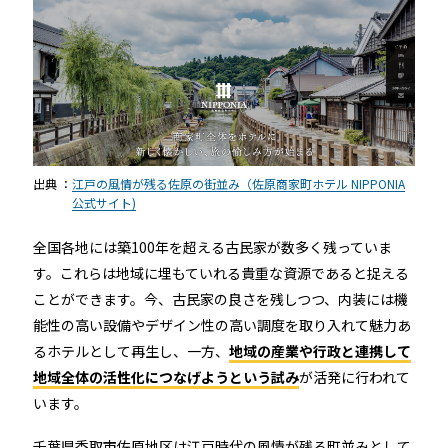
ホテルや宿泊施設に導入するスマートロックの選び方
とポイントを解説
Apple ウォレットを使った宿泊施設のキーレス化と
は？
出典 ：
江戸の風情が残る佐原の街並み（佐原商家町ホテル NIPPONIA
公式サイト)
全国各地には築100年を超える古民家が数多く残っていま
す。これらは地域に埋もていれる貴重な資源であると捉える
ことができます。今、古民家の良さを残しつつ、内装には機
ホーム
能性の高い設備やデザイン性の高い調度を取り入れて魅力あ
るホテルとして再生し、一方、
地域の産業や行政と連携して
地域全体の活性化につなげようという試み
が活発に行われて
機能
います。
千葉県香取市佐原地区は江戸時代の風情が残る町並みとして