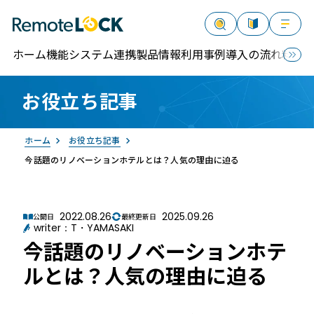
ホーム
機能
システム連携
製品情報
利用事例
導入の流れ
料金
お役立ち記事
資料請求
お問い合わせ
ログイン
ホーム
お役立ち記事
今話題のリノベーションホテルとは？人気の理由に迫る
2022.08.26
2025.09.26
公開日
最終更新日
writer：T・YAMASAKI
RemoteLOCK
今話題のリノベーションホテ
ルとは？人気の理由に迫る