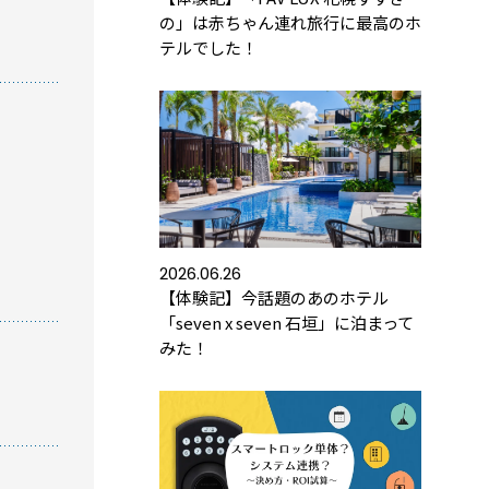
の」は赤ちゃん連れ旅行に最高のホ
テルでした！
方におすすめの記事
トロックと結露・錆（サビ）の問題を徹底解説！
防錆について知っておきたいこと
2026.06.26
【体験記】今話題のあのホテル
め】スマートロック解説 今年度こそ、ビジネス
「seven x seven 石垣」に泊まって
ートロック！
みた！
トロックとは？カギのIoT化、仕組みとメリットを