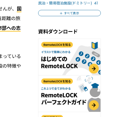
おすすめの記事３選
民泊・簡易宿泊施設(ドミトリー)
41
せんが、
国
ィを強化する「入退室管理システム」とは？
すべて表示
遠距離の旅
ェアオフィス運営の効率と安全性を高める
市部への志
資料ダウンロード
moteLOCKがおすすめな3つの理由
まっている
設の特徴や
の声