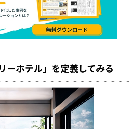
その他の業種での運
選
RemoteLOCKも
ラン・スパ)について
共施設の鍵管理の問題を考
【特集】音楽スタジオの
事例や運用イメージ
運営の“カギ”はスマート
紹介
学習塾や自習室、英
にRemoteLOCKが
府池田市と協定
リーホテル」を定義してみる
導入の流