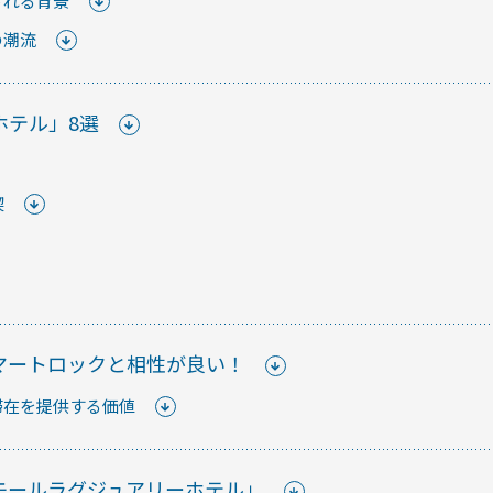
される背景
の潮流
はじめての
ホテル」8選
ご紹介など、不定期で開催し
スマー
喫
防水・
て
【まと
にスマ
マートロックと相性が良い！
滞在を提供する価値
スマー
解説！
モールラグジュアリーホテル」