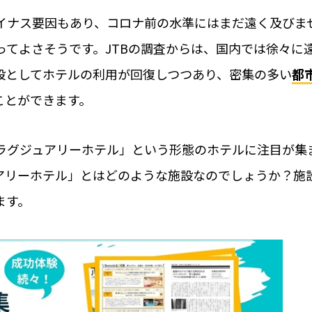
オフィスでの運用に
イナス要因もあり、コロナ前の水準にはまだ遠く及びま
能なビジネス業種のまと
オフィスセキュリテ
ってよさそうです。JTBの調査からは、国内では徐々に
スマートロックでシ
設としてホテルの利用が回復しつつあり、密集の多い
都
イントと具体事例
には？
ことができます。
店舗運営の方法とは
オフィスの鍵管理にRe
ラグジュアリーホテル」という形態のホテルに注目が集
アリーホテル」とはどのような施設なのでしょうか？施
ます。
その他の業種
活用事例
活用事例
お客さま