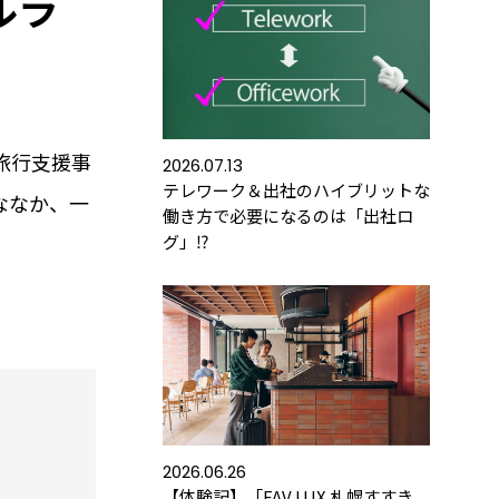
ルラ
旅行支援事
2026.07.13
テレワーク＆出社のハイブリットな
ななか、一
働き方で必要になるのは「出社ロ
。
グ」⁉
金
よくあるご質問
運用コストを
お客さまから寄せられた
します
ご質問をご紹介します
みる
詳しくみる
2026.06.26
【体験記】「FAV LUX 札幌すすき