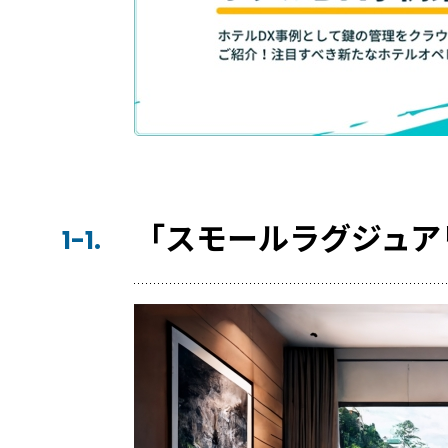
公共施設での運用におすすめの記事３
学校体育館の利用手続きをICT化？ 公
える
【2025年最新版】これからの公共施設
ロック。全国に広がる導入事例を一挙に
ICTで公共施設管理のスマート化 大阪
「スモールラグジュア
1-1.
ホーム