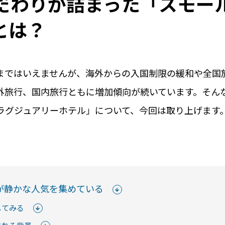
だわりが詰まった「スモー
とは？
まではいえませんが、海外からの入国制限の緩和や全国
外旅行、国内旅行ともに増加傾向が続いています。そん
ラグジュアリーホテル」について、今回は取り上げます
用事例
導入の流れ
料
シーンや実際の
導入までのステップを
初期費用や
をご紹介します
ご紹介します
ご紹介
くみる
詳しくみる
詳しく
が静かな人気を集めている
してみる