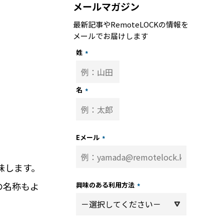
メールマガジン
最新記事やRemoteLOCKの情報を
メールでお届けします
姓
*
名
*
トップ
記事
Eメール
*
子
ーサポート
味します。
の名称もよ
興味のある利用方法
*
トナー 一覧
パートナー