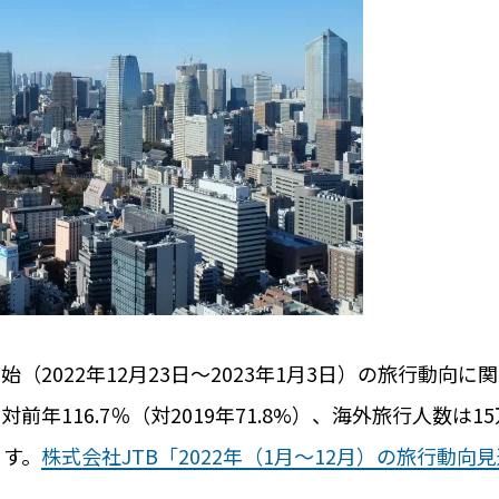
MS 4選
レンタルスペースの
ックの選び方とポイント
トラブルが少ないレ
レンタルスペースの
キーレス化とは？
ト。
オフィス
年始（2022年12月23日～2023年1月3日）の旅行動向に
活用事例
RemoteLOCKを
前年116.7％（対2019年71.8%）、海外旅行人数は1
お客さまの声
ます。
株式会社JTB「2022年（1月～12月）の旅行動向