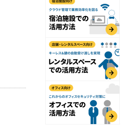
用におすすめの記事３選
導入可能！大注目のペット関連ビジネス(ドッグ
無人・省人運営の鍵はRemoteLOCK！
をご紹介
会話教室でも！子ども向け施設の入室管理
おすすめの理由
れ