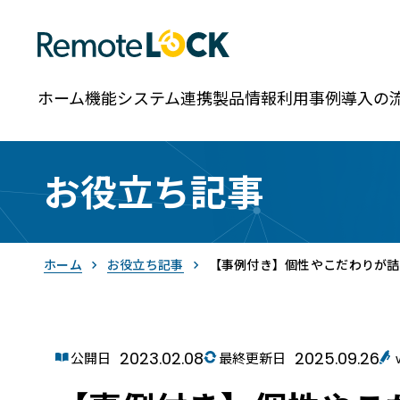
ホーム
機能
システム連携
製品情報
利用事例
導入の
お役立ち記事
ホーム
お役立ち記事
【事例付き】個性やこだわりが詰
2023.02.08
2025.09.26
RemoteLOCK
公開日
最終更新日