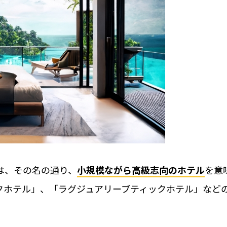
料金
取付工事
＆かぎ
取付工事
お役立ち
工事の様
携
カスタマ
は、その名の通り、
小規模ながら高級志向のホテル
を意
クホテル」、「ラグジュアリーブティックホテル」など
施工パー
全ての