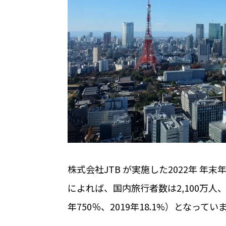
無人・省人運営の宿泊施設におすすめのP
ホテルや宿泊施設に導入するスマートロ
を解説
Apple ウォレットを使った宿泊施設の
店舗
株式会社JTB が実施した2022年 年末
RemoteLOCKを導入するメリット
によれば、国内旅行者数は2,100万人、対
お客さまの声
年750％、2019年18.1%）となってい