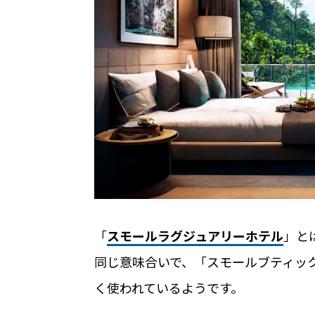
機能
機能トップ
システム連携
ユニバーサルアクセスキー
システム連携トップ
パス
製品情報
連携システム一覧
他社スマートロックとの連
製品情報トップ
利用事例
「
スモールラグジュアリーホテル
」と
同じ意味合いで、「スモールブティッ
API連携
製品ラインナップ
く使われているようです。
利用事例トップ