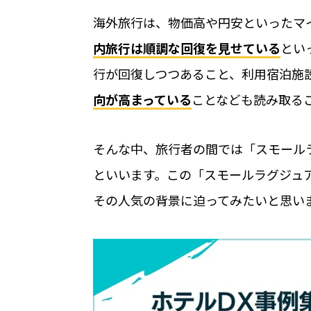
店舗での運用におすすめの記事３選
海外旅行は、物価高や円安といったマ
【2025年最新版】無人・省人経営が可
内旅行は順調な回復を見せている
とい
め
行が回復しつつあること、利用宿泊施
無人店舗ビジネスを始める際の3つのポ
向が高まっている
ことなども読み取る
【セミナーレポート】24時間無人での
そんな中、旅行者の間では「スモール
といいます。この「スモールラグジュ
その人気の背景に迫ってみたいと思い
公共施設
RemoteLOCKを導入するメリット
お客さまの声