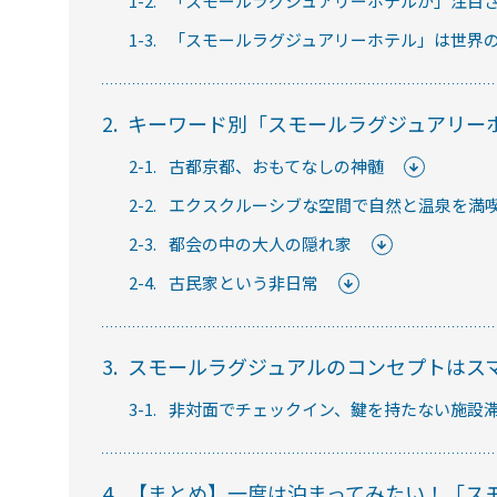
1-2.
「スモールラグジュアリーホテルが」注目
1-3.
「スモールラグジュアリーホテル」は世界
セミナー
2.
キーワード別「スモールラグジュアリー
RemoteLOCKの活用術や業界別の最新事例を
2-1.
古都京都、おもてなしの神髄
ています。
2-2.
エクスクルーシブな空間で自然と温泉を満
2-3.
都会の中の大人の隠れ家
常時公開中
2-4.
古民家という非日常
5分でわかる！RemoteLOCKの特徴と機能につい
常時公開中
3.
スモールラグジュアルのコンセプトはス
3分でわかる！RemoteLOCK機種の選び方動画
3-1.
非対面でチェックイン、鍵を持たない施設
4.
【まとめ】一度は泊まってみたい！「ス