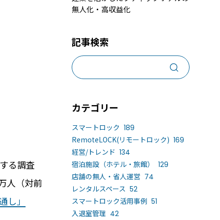
無人化・高収益化
売上アップ策、集客手段と予約システム6選
ンタルスペースの鍵の受け渡しとは？
記事検索
事業化、運営で気を付けるべき5つのポイン
カテゴリー
スマートロック
189
RemoteLOCK(リモートロック)
169
経営/トレンド
134
関する調査
宿泊施設（ホテル・旅館）
129
店舗の無人・省人運営
74
導入するメリット
活用事例
5万人（対前
レンタルスペース
52
見通し」
スマートロック活用事例
51
入退室管理
42