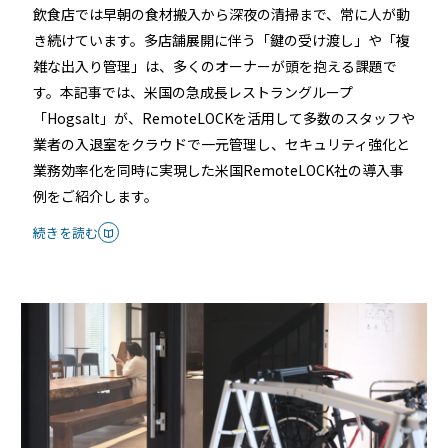
店舗
飲食店では早朝の食材搬入から深夜の清掃まで、常に人が動
き続けています。多店舗展開に伴う「鍵の受け渡し」や「複
近畿
雑な出入り管理」は、多くのオーナーが頭を抱える課題で
オフィス
す。本記事では、米国の急成長レストラングループ
中国
「Hogsalt」が、RemoteLOCKを活用して多数のスタッフや
公共施設
業者の入退室をクラウドで一元管理し、セキュリティ強化と
四国
業務効率化を同時に実現した米国RemoteLOCK社の導入事
その他の業種
例をご紹介します。
九州
続きを読む
運用イメージ
沖縄
施工会社様向け資料