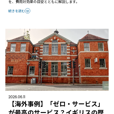
を、費用対効果の目安とともに解説します。
ホテルや宿泊施設に導入するスマートロックの選び方
とポイントを解説
続きを読む
Apple ウォレットを使った宿泊施設のキーレス化と
は？
ホーム
2026.06.11
機能
【海外事例】「ゼロ・サービス」
が最高のサービス？イギリスの歴