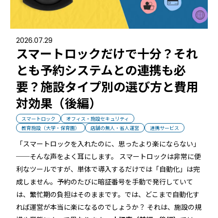
るご質問
機能
利用
2026.07.29
スマートロックだけで十分？それ
ら寄せられた
RemoteLOCKって何が
業種別の活用
とも予約システムとの連携も必
ご紹介します
できるの？をご紹介します
お客様の声を
要？施設タイプ別の選び方と費用
みる
詳しくみる
詳しく
対効果（後編）
スマートロック
オフィス・施設セキュリティ
教育施設（大学・保育園）
店舗の無人・省人運営
連携サービス
「スマートロックを入れたのに、思ったより楽にならない」
──そんな声をよく耳にします。 スマートロックは非常に便
セミナー
利なツールですが、単体で導入するだけでは「自動化」は完
成しません。予約のたびに暗証番号を手動で発行していて
RemoteLOCKの活用術や業界別の最新事例をご紹介など、不
は、繁忙期の負担はそのままです。では、どこまで自動化す
定期で開催しています。
れば運営が本当に楽になるのでしょうか？ それは、施設の規