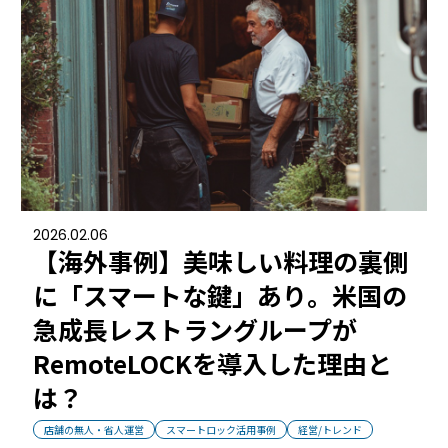
RemoteLOCK 9j
店舗
工事の様子
カスタマーサポート
RemoteLOCK 9j-Q
オフィス
施工パートナー 一覧
TOBIRA
公共施設
お知らせ
セミナー
特定商取引法に基づく表記
プライバシーポリシー
全てのパートナー
RemoteLOCKクラウドサービス利用規約
パートナー製品
その他の業種
2026.02.06
北海道
【海外事例】美味しい料理の裏側
SADIOT ROOM
事例インタビュー
RemoteLOCK
アプリダウンロード
に「スマートな鍵」あり。米国の
東北
急成長レストラングループが
製品の比較
宿泊施設
RemoteLOCKを導入した理由と
関東
は？
レンタルスペース
中部
店舗の無人・省人運営
スマートロック活用事例
経営/トレンド