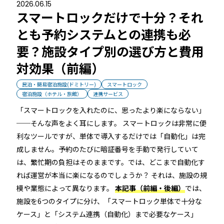
2026.06.15
続きを読む
スマートロックだけで十分？それ
とも予約システムとの連携も必
要？施設タイプ別の選び方と費用
対効果（前編）
民泊・簡易宿泊施設(ドミトリー)
スマートロック
宿泊施設（ホテル・旅館）
連携サービス
宿泊施設
「スマートロックを入れたのに、思ったより楽にならない」
──そんな声をよく耳にします。 スマートロックは非常に便
利なツールですが、単体で導入するだけでは「自動化」は完
成しません。予約のたびに暗証番号を手動で発行していて
RemoteLOCKを導入するメリット
は、繁忙期の負担はそのままです。では、どこまで自動化す
活用事例
お客さまの声
れば運営が本当に楽になるのでしょうか？ それは、施設の規
模や業態によって異なります。
本記事（前編・後編）
では、
宿泊施設での運用におすすめの記事３選
施設を6つのタイプに分け、「スマートロック単体で十分な
無人・省人運営の宿泊施設におすすめのPMS 4選
ケース」と「システム連携（自動化）まで必要なケース」