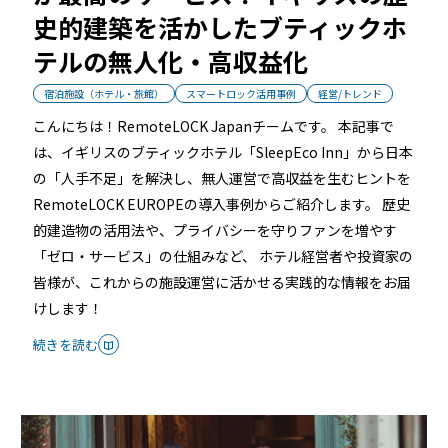
機能トップ
システム連携
史的建築を活かしたブティックホ
テルの無人化・高収益化
ユニバーサルアクセスキー＆かぎ
システム連携トップ
製品情報
パス
宿泊施設（ホテル・旅館）
スマートロック活用事例
経営/トレンド
こんにちは！RemoteLOCK Japanチームです。 本記事で
連携システム一覧
製品情報トップ
利用事例
は、イギリスのブティックホテル「SleepEco Inn」から日本
他社スマートロックとの連携
の「人手不足」を解決し、無人運営で高収益を生むヒントを
RemoteLOCK EUROPEの導入事例からご紹介します。 歴史
API連携
製品ラインナップ
利用事例トップ
導入の流れ
的建造物の活用法や、プライバシーを守りファンを増やす
「ゼロ・サービス」の仕組みなど、 ホテル経営者や投資家の
RemoteLOCK 500i
皆様が、これからの施設運営に活かせる実践的な情報をお届
事例一覧
料金
けします！
RemoteLOCK 700i
続きを読む
宿泊施設
取付工事
RemoteLOCK 8j-S
レンタルスペース
取付工事トップ
お役立ち記事