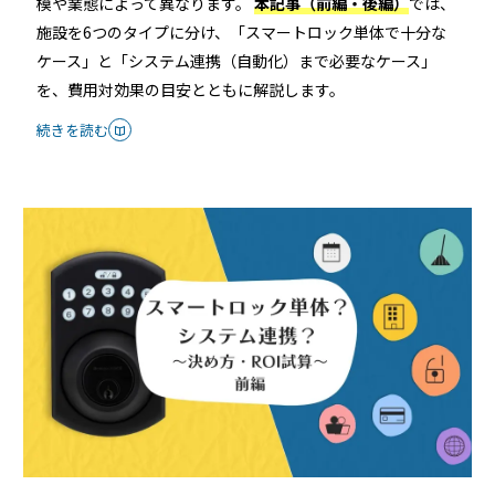
模や業態によって異なります。
本記事（前編・後編）
では、
常時公開中
施設を6つのタイプに分け、「スマートロック単体で十分な
5分でわかる！RemoteLOCKの特徴と機能について
ケース」と「システム連携（自動化）まで必要なケース」
を、費用対効果の目安とともに解説します。
常時公開中
3分でわかる！RemoteLOCK機種の選び方動画
続きを読む
はじめての方におすすめの記事
スマートロックと結露・錆（サビ）の問題
を徹底解説！防水・防錆について知ってお
きたいこと
続きを読む
【まとめ】スマートロック解説 今年度こ
そ、ビジネスにスマートロック！
続きを読む
スマートロックとは？カギのIoT化、仕組み
とメリットを解説！