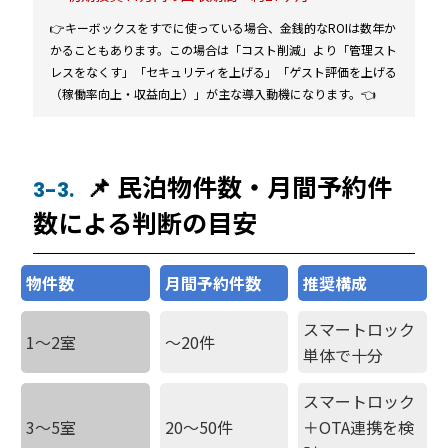
👉キーボックスをすでに使っている場合、金銭的なROIは数年か
かることもあります。この場合は「コスト削減」より「管理スト
レスをなくす」「セキュリティを上げる」「ゲスト評価を上げる
（稼働率向上・収益向上）」が主な導入動機になります。👈
📌 民泊物件数・月間予約件
3-3.
数による判断の目安
物件数
月間予約件数
推奨構成
スマートロック
1〜2室
〜20件
単体で十分
スマートロック
3〜5室
20〜50件
＋OTA連携を検