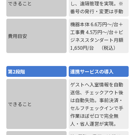
機能トップ
システム連携
できること
し、遠隔管理を実現。※
番号の発行・変更は手動
ユニバーサルアクセスキー＆かぎ
システム連携トップ
機器本体 6.6万円〜/台＋
製品情報
パス
工事費 4.5万円〜/台＋ビ
費用目安
ジネススタンダート月額
連携システム一覧
製品情報トップ
利用事例
1,650円/台 （税込）
他社スマートロックとの連携
API連携
製品ラインナップ
利用事例トップ
導入の流れ
第2段階
連携サービスの導入
RemoteLOCK 500i
ゲストへ入室情報を自動
事例一覧
料金
送信、チェックアウト後
は自動失効。事前決済・
RemoteLOCK 700i
できること
宿泊施設
セルフチェックインで手
取付工事
作業ほぼゼロで完全無
RemoteLOCK 8j-S
人・省人運営が実現。
レンタルスペース
取付工事トップ
お役立ち記事