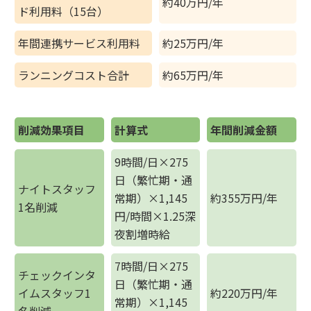
約40万円/年
ド利用料（15台）
年間連携サービス利用料
約25万円/年
ランニングコスト合計
約65万円/年
削減効果項目
計算式
年間削減金額
9時間/日×275
日（繁忙期・通
ナイトスタッフ
常期）×1,145
約355万円/年
1名削減
円/時間×1.25深
夜割増時給
7時間/日×275
チェックインタ
日（繁忙期・通
イムスタッフ1
約220万円/年
常期）×1,145
名削減