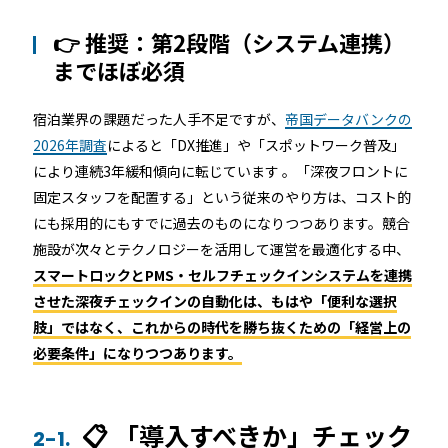
店舗
👉 推奨：第2段階（システム連携）
近畿
までほぼ必須
オフィス
中国
宿泊業界の課題だった人手不足ですが、
帝国データバンクの
公共施設
2026年調査
によると「DX推進」や「スポットワーク普及」
四国
により連続3年緩和傾向に転じています 。「深夜フロントに
その他の業種
固定スタッフを配置する」という従来のやり方は、コスト的
にも採用的にもすでに過去のものになりつつあります。競合
九州
施設が次々とテクノロジーを活用して運営を最適化する中、
運用イメージ
スマートロックとPMS・セルフチェックインシステムを連携
沖縄
させた深夜チェックインの自動化は、もはや「便利な選択
肢」ではなく、これからの時代を勝ち抜くための「経営上の
必要条件」になりつつあります。
施工会社様向け資料
📋 「導入すべきか」チェック
2-1.