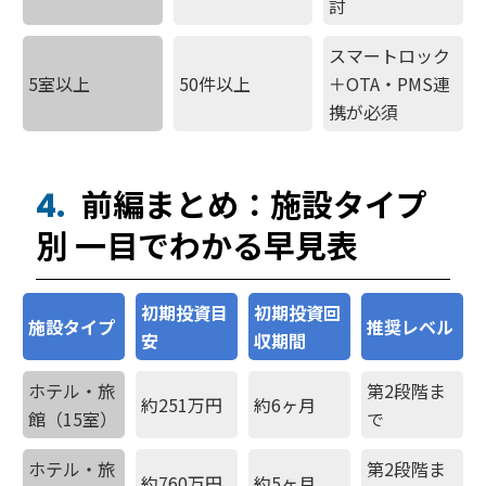
討
スマートロック
5室以上
50件以上
＋OTA・PMS連
携が必須
前編まとめ：施設タイプ
4.
別 一目でわかる早見表
初期投資目
初期投資回
施設タイプ
推奨レベル
安
収期間
ホテル・旅
第2段階ま
約251万円
約6ヶ月
館（15室）
で
ホテル・旅
第2段階ま
約760万円
約5ヶ月