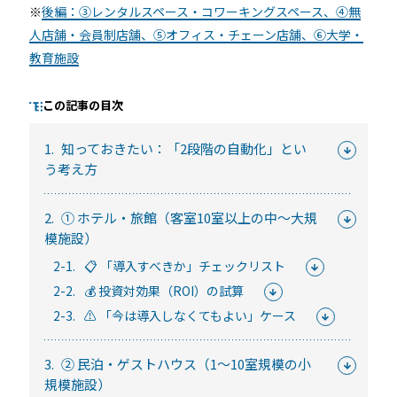
常時公開中
※
後編：③レンタルスペース・コワーキングスペース、④無
5分でわかる！RemoteLOCKの特徴と機能について
人店舗・会員制店舗、⑤オフィス・チェーン店舗、⑥大学・
教育施設
常時公開中
3分でわかる！RemoteLOCK機種の選び方動画
この記事の目次
はじめての方におすすめの記事
1.
知っておきたい：「2段階の自動化」とい
う考え方
スマートロックと結露・錆（サビ）の問題
を徹底解説！防水・防錆について知ってお
2.
① ホテル・旅館（客室10室以上の中〜大規
きたいこと
模施設）
続きを読む
2-1.
📋 「導入すべきか」チェックリスト
【まとめ】スマートロック解説 今年度こ
2-2.
💰 投資対効果（ROI）の試算
そ、ビジネスにスマートロック！
2-3.
⚠️ 「今は導入しなくてもよい」ケース
続きを読む
3.
② 民泊・ゲストハウス（1〜10室規模の小
スマートロックとは？カギのIoT化、仕組み
規模施設）
とメリットを解説！