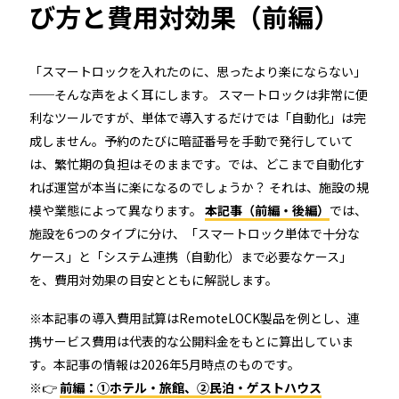
び方と費用対効果（前編）
「スマートロックを入れたのに、思ったより楽にならない」
るご質問
機能
利用
──そんな声をよく耳にします。 スマートロックは非常に便
ら寄せられた
RemoteLOCKって何が
業種別の活用
利なツールですが、単体で導入するだけでは「自動化」は完
ご紹介します
できるの？をご紹介します
お客様の声を
成しません。予約のたびに暗証番号を手動で発行していて
みる
詳しくみる
詳しく
は、繁忙期の負担はそのままです。では、どこまで自動化す
れば運営が本当に楽になるのでしょうか？ それは、施設の規
模や業態によって異なります。
本記事（前編・後編）
では、
施設を6つのタイプに分け、「スマートロック単体で十分な
ケース」と「システム連携（自動化）まで必要なケース」
を、費用対効果の目安とともに解説します。
セミナー
※本記事の導入費用試算はRemoteLOCK製品を例とし、連
携サービス費用は代表的な公開料金をもとに算出していま
RemoteLOCKの活用術や業界別の最新事例をご紹介など、不
す。本記事の情報は2026年5月時点のものです。
定期で開催しています。
※👉
前編：①ホテル・旅館、②民泊・ゲストハウス