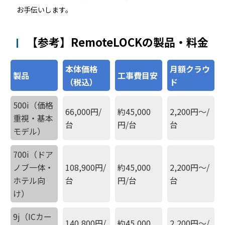
お手伝いします。
【参考】RemoteLOCKの製品・料金
本体価格
月額クラウ
製品
工事費目安
（税込）
ド
500i（価格
66,000円/
約45,000
2,200円〜/
重視・基本
台
円/台
台
モデル）
700i（ドア
ノブ一体・
108,900円/
約45,000
2,200円〜/
ホテル向
台
円/台
台
け）
9j（ICカー
140,800円/
約45,000
2,200円〜/