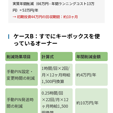
実質年間削減（66万円 - 年間ランニングコスト13万
円）= 53万円/年
→ 初期投資44万円の回収期間：約10ヶ月
ケースB：すでにキーボックスを使
っているオーナー
削減効果項目
計算式
年間削減金額
1時間/回×2回/
手動PIN設定・
月×12ヶ月時給
約4万円/年
変更時間の削減
1,500円換算
0.25時間/回
手動PIN発送時
×22回/月×12
約10万円/年
間の削減
ヶ月時給1,500
円換算