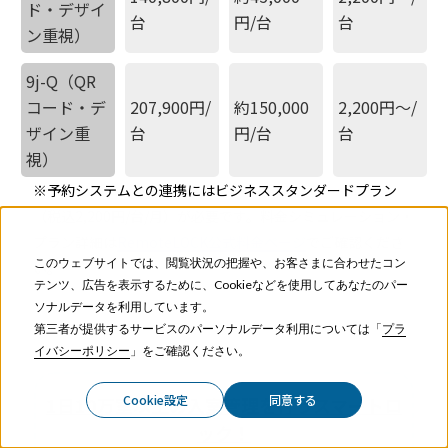
ド・デザイ
台
円/台
台
ン重視）
9j-Q（QR
コード・デ
207,900円/
約150,000
2,200円〜/
ザイン重
台
円/台
台
視）
※予約システムとの連携にはビジネススタンダードプラン
（税込2,200円/台/月）が必要です。料金シミュレーション・
プラン詳細は
RemoteLOCK公式料金ページ
でご確認くださ
このウェブサイトでは、閲覧状況の把握や、お客さまに合わせたコン
い。
テンツ、広告を表示するために、Cookieなどを使用してあなたのパー
ソナルデータを利用しています。
第三者が提供するサービスのパーソナルデータ利用については「
プラ
イバシーポリシー
」をご確認ください。
Cookie設定
同意する
1日10万室以上の入室管理を行うスマートロ
ック！