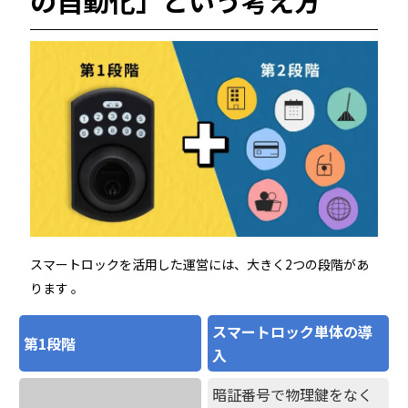
の自動化」という考え方
ホテルや宿泊施設に導入するスマートロックの選び方
とポイントを解説
Apple ウォレットを使った宿泊施設のキーレス化と
は？
スマートロックを活用した運営には、大きく2つの段階があ
ホーム
ります 。
スマートロック単体の導
第1段階
機能
入
暗証番号で物理鍵をなく