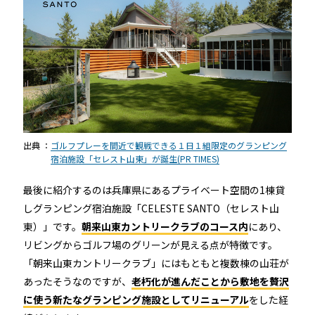
出典 ：
ゴルフプレーを間近で観戦できる１日１組限定のグランピング
宿泊施設「セレスト山東」が誕生(PR TIMES)
最後に紹介するのは兵庫県にあるプライベート空間の1棟貸
しグランピング宿泊施設「CELESTE SANTO（セレスト山
東）」です。
朝来山東カントリークラブのコース内
にあり、
リビングからゴルフ場のグリーンが見える点が特徴です。
「朝来山東カントリークラブ」にはもともと複数棟の山荘が
あったそうなのですが、
老朽化が進んだことから敷地を贅沢
に使う新たなグランピング施設としてリニューアル
をした経