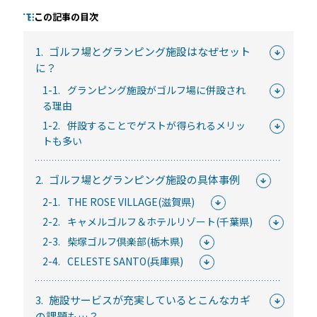
常時公開中
この記事の目次
5分でわかる！RemoteLOCKの特徴と機能について
1.
ゴルフ場とグランピング施設はなぜセット
常時公開中
に？
3分でわかる！RemoteLOCK機種の選び方動画
1-1.
グランピング施設がゴルフ場に併設され
はじめての方におすすめの記事
る理由
1-2.
併設することでゲストが得られるメリッ
スマートロックと結露・錆（サビ）の問題
トも多い
を徹底解説！防水・防錆について知ってお
きたいこと
2.
ゴルフ場とグランピング施設の具体事例
続きを読む
2-1.
THE ROSE VILLAGE(滋賀県)
2-2.
キャメルゴルフ＆ホテルリゾート(千葉県)
【まとめ】スマートロック解説 今年度こ
2-3.
柴塚ゴルフ倶楽部(栃木県)
そ、ビジネスにスマートロック！
2-4.
CELESTE SANTO(兵庫県)
続きを読む
スマートロックとは？カギのIoT化、仕組み
3.
施設サービスが充実しているとこんなカギ
とメリットを解説！
の課題も…？