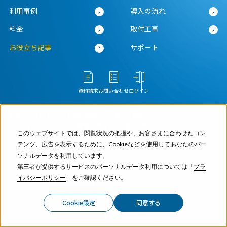
利用事例
導入の流れ
料金
取付工事
お役立ち記事
サポート
資料請求
お問い合わせ
ログイン
お知らせ
セミナー
特定商取引法に基づく表記
プライバシーポリシー
情報セキュリティ基本方針
このウェブサイトでは、閲覧状況の把握や、お客さまに合わせたコン
RemoteLOCKクラウドサービス利用規約
施設PRをご希望の方
テンツ、広告を表示するために、Cookieなどを使用してあなたのパー
ビジネスパートナー募集
ソナルデータを利用しています。
第三者が提供するサービスのパーソナルデータ利用については「
プラ
イバシーポリシー
」をご確認ください。
RemoteLOCKアプリダウンロード
Cookie設定
同意する