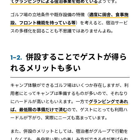
てグランピングによる宿泊事業を始めている
ようです。
店舗
近畿
ゴルフ場の立地条件や既存設備の特徴（
適度に田舎、食事施
オフィス
設、フロント機能を持っている等
）を考えると、宿泊サービ
スの多様化を図ることも不思議ではありませんよね。
中国
公共施設
四国
併設することでゲストが得ら
1-2.
その他の業種
れるメリットも多い
九州
運用イメージ
キャンプ体験ができるゴルフ場はいくつか存在しますが、利
沖縄
用者にとってキャンプは準備するものが多いので、それなり
にハードルが高いともいえます。一方で
グランピングであれ
ば、最低限の準備だけで済む
ので、ゲストにとっても利用ハ
施工会社様向け資料
ードルが下がり、実際にニーズも高まっています。
また、併設のメリットとしては、宿泊者がグループで行動を
しなくても、各自思い思いの楽しみ方ができる点が挙げられ