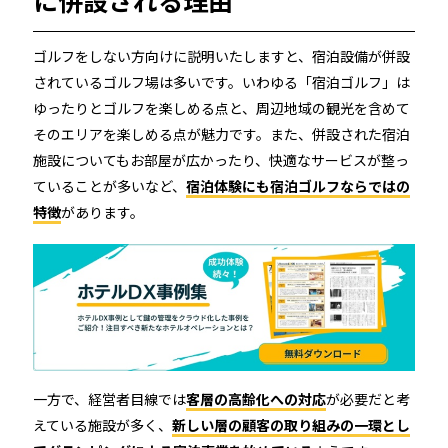
RemoteLOCK 9j
店舗
工事の様子
ゴルフをしない方向けに説明いたしますと、宿泊設備が併設
カスタマーサポート
RemoteLOCK 9j-Q
されているゴルフ場は多いです。いわゆる「宿泊ゴルフ」は
オフィス
ゆったりとゴルフを楽しめる点と、周辺地域の観光を含めて
施工パートナー 一覧
TOBIRA
そのエリアを楽しめる点が魅力です。また、併設された宿泊
公共施設
お知らせ
セミナー
特定商取引法に基づく表記
施設についてもお部屋が広かったり、快適なサービスが整っ
プライバシーポリシー
ていることが多いなど、
宿泊体験にも宿泊ゴルフならではの
全てのパートナー
RemoteLOCKクラウドサービス利用規約
パートナー製品
その他の業種
特徴
があります。
北海道
SADIOT ROOM
事例インタビュー
RemoteLOCK
アプリダウンロード
東北
製品の比較
宿泊施設
関東
レンタルスペース
一方で、経営者目線では
客層の高齢化への対応
が必要だと考
えている施設が多く、
新しい層の顧客の取り組みの一環とし
中部