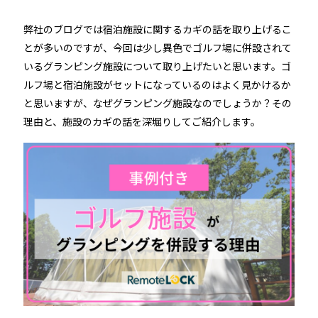
弊社のブログでは宿泊施設に関するカギの話を取り上げるこ
とが多いのですが、今回は少し異色でゴルフ場に併設されて
るご質問
機能
利用
いるグランピング施設について取り上げたいと思います。ゴ
ら寄せられた
RemoteLOCKって何が
業種別の活用
ルフ場と宿泊施設がセットになっているのはよく見かけるか
ご紹介します
できるの？をご紹介します
お客様の声を
と思いますが、なぜグランピング施設なのでしょうか？その
理由と、施設のカギの話を深堀りしてご紹介します。
みる
詳しくみる
詳しく
セミナー
RemoteLOCKの活用術や業界別の最新事例をご紹介など、不
定期で開催しています。