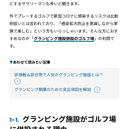
機能トップ
システム連携
とするサラリーマンも多いと聞きます。
外でプレーするゴルフで新型コロナに感染するリスクは比較
ユニバーサルアクセスキー＆かぎ
システム連携トップ
製品情報
的低いとは言われており、「感染拡大防止を意識しながら家
パス
族で楽しむ」という方もいらっしゃいます。そんな方におす
すめなのが「
グランピング施設併設のゴルフ場
」の利用で
連携システム一覧
製品情報トップ
利用事例
す。
他社スマートロックとの連携
API連携
製品ラインナップ
利用事例トップ
あわせて読みたい記事
導入の流れ
非接触＆非日常で人気のグランピング施設とは？
RemoteLOCK 500i
事例一覧
料金
グランピング開業のための支出項目を解説
RemoteLOCK 700i
宿泊施設
取付工事
RemoteLOCK 8j-S
グランピング施設がゴルフ場
レンタルスペース
1-1.
取付工事トップ
お役立ち記事
に併設される理由