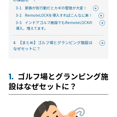
続きを読む
3-1.
家族が別行動だとカギの管理が大変！
3-2.
RemoteLOCKを導入すればこんなに楽！
3-3.
インドアゴルフ施設でもRemoteLOCKの
導入、増えてます。
4.
【まとめ】ゴルフ場とグランピング施設は
なぜセットに？
宿泊施設
ゴルフ場とグランピング施
1.
RemoteLOCKを導入するメリット
設はなぜセットに？
活用事例
お客さまの声
宿泊施設での運用におすすめの記事３選
無人・省人運営の宿泊施設におすすめのPMS 4選