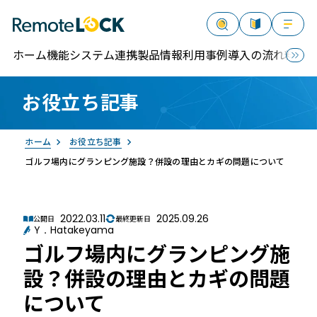
ホーム
機能
システム連携
製品情報
利用事例
導入の流れ
料金
お役立ち記事
資料請求
お問い合わせ
ログイン
ホーム
お役立ち記事
ゴルフ場内にグランピング施設？併設の理由とカギの問題について
2022.03.11
2025.09.26
公開日
最終更新日
Y．Hatakeyama
RemoteLOCK
ゴルフ場内にグランピング施
設？併設の理由とカギの問題
について