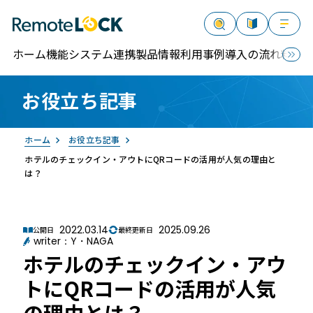
ホーム
機能
システム連携
製品情報
利用事例
導入の流れ
料金
お役立ち記事
資料請求
お問い合わせ
ログイン
ホーム
お役立ち記事
ホテルのチェックイン・アウトにQRコードの活用が人気の理由と
は？
2022.03.14
2025.09.26
公開日
最終更新日
RemoteLOCK
writer：Y・NAGA
ホテルのチェックイン・アウ
トにQRコードの活用が人気
の理由とは？