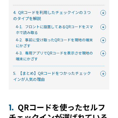
続きを読む
4.
QRコードを利用したチェックインの３つ
のタイプを解説
4-1.
フロントに設置してあるQRコードをスマ
ホで読み取る
4-2.
事前に受け取ったQRコードを現地の端末
にかざす
4-3.
専用アプリでQRコードを表示させ現地の
宿泊施設
端末にかざす
5.
【まとめ】QRコードをつかったチェック
インが人気の理由
RemoteLOCKを導入するメリット
活用事例
お客さまの声
宿泊施設での運用におすすめの記事３選
QRコードを使ったセルフ
1.
無人・省人運営の宿泊施設におすすめのPMS 4選
チェックインが選ばれている