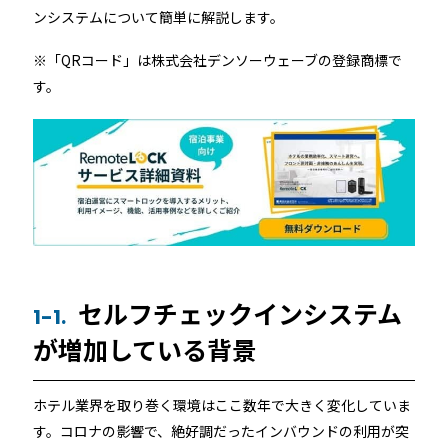
機能トップ
システム連携
ンシステムについて簡単に解説します。
※「QRコード」は株式会社デンソーウェーブの登録商標で
ユニバーサルアクセスキー＆かぎ
システム連携トップ
製品情報
す。
パス
連携システム一覧
製品情報トップ
利用事例
他社スマートロックとの連携
API連携
製品ラインナップ
利用事例トップ
導入の流れ
RemoteLOCK 500i
事例一覧
料金
セルフチェックインシステム
1-1.
RemoteLOCK 700i
が増加している背景
宿泊施設
取付工事
RemoteLOCK 8j-S
ホテル業界を取り巻く環境はここ数年で大きく変化していま
レンタルスペース
取付工事トップ
す。コロナの影響で、絶好調だったインバウンドの利用が突
お役立ち記事