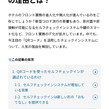
ホテルのフロント業務の省人化や無人化が進んでいるのをご
るご質問
機能
利用
存じでしょうか？新型コロナ流行の影響もあり、非対面や非
接触が可能になるセルフチェックインシステムや鍵のスマー
ら寄せられた
RemoteLOCKって何が
業種別の活用
ト化など、フロント業務のIT化が拡大しています。中でも、
ご紹介します
できるの？をご紹介します
お客様の声を
今注目の「QRコード」を活用したチェックインシステムに
みる
詳しくみる
詳しく
ついて、人気の理由を解説しています。
この記事の目次
1.
QRコードを使ったセルフチェックインが
選ばれているわけ
セミナー
1-1.
セルフチェックインシステムが増加して
いる背景
RemoteLOCKの活用術や業界別の最新事例をご紹介など、不
1-2.
セルフチェックインは新しい形の「おも
定期で開催しています。
てなし」を提供できる