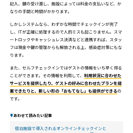
店舗
記入、鍵の受け渡し、施設によっては料金の支払いなど、か
なりの手間と時間がかかります。
近畿
オフィス
しかしシステムなら、わずかな時間でチェックインが完了
中国
し、ITが正確に処理するので人的ミスも起こりません。スマ
公共施設
ートロックやキャッシュレス決済などと連携すれば、スタッ
フは現金や鍵の管理からも解放される上、感染症対策にもな
四国
ります。
その他の業種
九州
また、セルフチェックインではゲストの情報をいち早く得る
ことができます。その情報を利用して、
利用状況に合わせた
運用イメージ
サービスを提供したり、ゲストの好みに合わせたプランを提
沖縄
案できたりと、新しい形の「おもてなし」も提供ができる
の
です。
施工会社様向け資料
あわせて読みたい記事
宿泊施設で導入されるオンラインチェックインと