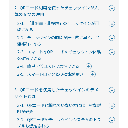
常時公開中
2.
QRコード利用を使ったチェックインが人
5分でわかる！RemoteLOCKの特徴と機能について
気の５つの理由
2-1.
「非対面・非接触」のチェックインが可
常時公開中
能になる
3分でわかる！RemoteLOCK機種の選び方動画
2-2.
チェックインの時間が圧倒的に早く、混
はじめての方におすすめの記事
雑緩和になる
2-3.
スマートなQRコードのチェックイン体験
スマートロックと結露・錆（サビ）の問題
を提供できる
を徹底解説！防水・防錆について知ってお
2-4.
簡単・低コストで実現できる
きたいこと
2-5.
スマートロックとの相性が良い
続きを読む
3.
QRコードを使用したチェックインのデメ
【まとめ】スマートロック解説 今年度こ
リットとは
そ、ビジネスにスマートロック！
3-1.
QRコードに慣れていない方には丁寧な説
続きを読む
明が必要
スマートロックとは？カギのIoT化、仕組み
3-2.
QRコードやチェックインシステムのトラ
とメリットを解説！
ブルも想定される