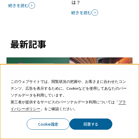
は？
続きを読む
続きを読む
最新記事
このウェブサイトでは、閲覧状況の把握や、お客さまに合わせたコン
テンツ、広告を表示するために、Cookieなどを使用してあなたのパー
ソナルデータを利用しています。
2026.07.13
2026.06.26
第三者が提供するサービスのパーソナルデータ利用については「
プラ
テレワーク＆出社のハイブ
【体験記】「FAV LUX 札幌
イバシーポリシー
」をご確認ください。
リットな働き方で必要にな
すすきの」は赤ちゃん連れ
るのは「出社ログ」⁉
旅行に最高のホテルでし
Cookie設定
同意する
た！
続きを読む