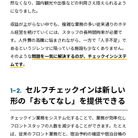
然なくなり、国内観光や出張などの利用さえ控えられるよう
RemoteLOCK 9j
店舗
になりました。
工事の様子
カスタマーサポート
RemoteLOCK 9j-Q
収益が上がらない中でも、複雑な業務の多い従来通りのホテ
オフィス
ル経営を続けていくには、スタッフの長時間拘束が必要で
施工パートナー 一覧
す。人件費の高騰に悩まされながら、一方で「人手不足」で
TOBIRA
公共施設
お知らせ
セミナー
特定商取引法に基づく表記
あるというジレンマに陥っている施設も少なくありません。
プライバシーポリシー
そのような
問題を一気に解決するのが、チェックインシステ
全てのパートナー
RemoteLOCKクラウドサービス利用規約
パートナー製品
その他の業種
ムです
。
北海道
SADIOT ROOM
事例インタビュー
セルフチェックインは新しい
RemoteLOCK
アプリダウンロード
1-2.
東北
形の「おもてなし」を提供できる
製品の比較
宿泊施設
関東
チェックイン業務をシステム化することで、業務が効率化し
レンタルスペース
フロントスタッフの人数を減少することができます。たとえ
中部
ば、従来のフロント業務だと、宿泊予約の確認や宿泊台帳の