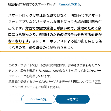
暗証番号で解錠するスマートロック「
RemoteLOCK 5i
」
スマートロックは物理的な鍵ではなく、暗証番号やスマート
フォンアプリなどバーチャルな鍵を使って会場の開け閉めが
出来ます。
対面での鍵の受渡しが無いので、受取のために窓
口に立ち寄ったり、鍵開けのための待ち合わせをする必要が
なくなります
。また、キーボックスによる鍵の出し戻しも無
くなるので、鍵の紛失の心配もありません。
さらに、グループ利用の場合も、利用者同士で鍵をシェアで
きるので、到着順に入室することが可能になります。レンタ
このウェブサイトでは、閲覧状況の把握や、お客さまに合わせたコン
ル時間内なら施解錠が自由に行えるので、一時的に外出する
テンツ、広告を表示するために、Cookieなどを使用してあなたのパー
ソナルデータを利用しています。
際も鍵を持ち歩く必要がありません。
第三者が提供するサービスのパーソナルデータ利用については「
プラ
イバシーポリシー
」をご確認ください。
スマートロックは、利用者にとっても管理者にとっても面倒
な鍵の管理から解放され、お互いが安心してレンタルスペー
Cookie設定
同意する
スを活用できる設備になります。