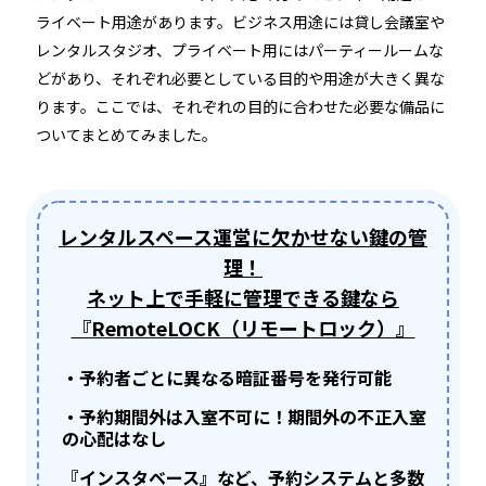
ホテルや宿泊施設に導入するスマートロックの選び方
ライベート用途があります。ビジネス用途には貸し会議室や
とポイントを解説
レンタルスタジオ、プライベート用にはパーティールームな
どがあり、それぞれ必要としている目的や用途が大きく異な
Apple ウォレットを使った宿泊施設のキーレス化と
ります。ここでは、それぞれの目的に合わせた必要な備品に
は？
ついてまとめてみました。
レンタルスペース運営に欠かせない鍵の管
理！
ネット上で手軽に管理できる鍵なら
『RemoteLOCK（リモートロック）』
ホーム
・予約者ごとに異なる暗証番号を発行可能
・予約期間外は入室不可に！期間外の不正入室
機能
の心配はなし
『インスタベース』など、予約システムと多数