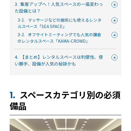
常時公開中
3.
集客アップへ！人気スペースの一風変わっ
た設備とは？
5分でわかる！RemoteLOCKの特徴と機能について
3-1.
マッサージなどの施術にも使えるレンタ
常時公開中
ルスペース「SEA SPACE」
3分でわかる！RemoteLOCK機種の選び方動画
3-2.
オフサイトミーティングでも人気の鎌倉
はじめての方におすすめの記事
のレンタルスペース「KAMA-CROWD」
4.
【まとめ】レンタルスペースは利便性、使
スマートロックと結露・錆（サビ）の問題
い勝手、設備が人気の秘訣かも
を徹底解説！防水・防錆について知ってお
きたいこと
続きを読む
スペースカテゴリ別の必須
1.
【まとめ】スマートロック解説 今年度こ
そ、ビジネスにスマートロック！
備品
続きを読む
スマートロックとは？カギのIoT化、仕組み
とメリットを解説！