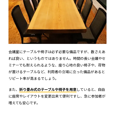
店舗
近畿
オフィス
中国
公共施設
四国
その他の業種
会議室にテーブルや椅子は必ず必要な備品ですが、数さえあ
九州
れば良い、というものではありません。時間の長い会議やセ
ミナーでも耐えられるような、座り心地の良い椅子や、荷物
運用イメージ
が置けるテーブルなど、利用者の立場に立った備品があると
沖縄
リピート率が高まるでしょう。
また、
折り畳み式のテーブルや椅子を用意
していると、自由
施工会社様向け資料
に座席やレイアウトを変更出来て便利ですし、急に参加者が
増えても安心です。