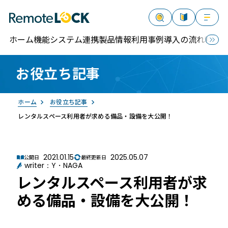
ホーム
機能
システム連携
製品情報
利用事例
導入の流れ
料金
お役立ち記事
資料請求
お問い合わせ
ログイン
ホーム
お役立ち記事
レンタルスペース利用者が求める備品・設備を大公開！
2021.01.15
2025.05.07
公開日
最終更新日
writer：Y・NAGA
RemoteLOCK
レンタルスペース利用者が求
める備品・設備を大公開！