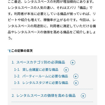
ここ最近、レンタルスペースの利用が増加傾向にあります。
レンタルスペースの人気の違い、それはズバリ「備品」で
す。利用者が本当に必要としている備品が揃っていれば、リ
るご質問
機能
利用
ピートや紹介も増えて、稼働率が上がるのです。今回は、レ
ンタルスペースの用途別に、利用者に満足していただける備
ら寄せられた
RemoteLOCKって何が
業種別の活用
品やレンタルスペースの価値を高める備品をご紹介しましょ
ご紹介します
できるの？をご紹介します
お客様の声を
う。
みる
詳しくみる
詳しく
この記事の目次
1.
スペースカテゴリ別の必須備品
1-1.
貸し会議室に必要な備品
1-2.
パーティールームに必要な備品
セミナー
1-3.
レンタルスタジオに必要な備品
RemoteLOCKの活用術や業界別の最新事例をご紹介など、不
2.
レンタルスペースの価値を高める備品
定期で開催しています。