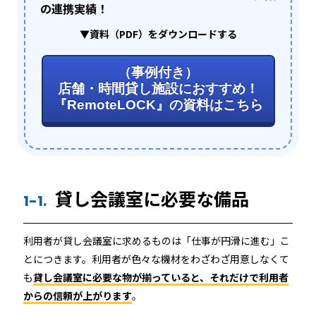
機能トップ
システム連携
の連携実績！
▼資料（PDF）をダウンロードする
ユニバーサルアクセスキー＆かぎ
システム連携トップ
製品情報
パス
（事例付き）
店舗・時間貸し施設におすすめ！
連携システム一覧
製品情報トップ
『RemoteLOCK』の資料はこちら
利用事例
他社スマートロックとの連携
API連携
製品ラインナップ
利用事例トップ
導入の流れ
貸し会議室に必要な備品
RemoteLOCK 500i
1-1.
事例一覧
料金
RemoteLOCK 700i
利用者が貸し会議室に求めるものは「仕事が円滑に進む」こ
宿泊施設
とにつきます。利用者が色々な機材をわざわざ用意しなくて
取付工事
も
貸し会議室に必要な物が揃っていると、それだけで利用者
RemoteLOCK 8j-S
レンタルスペース
からの信頼が上がります
。
取付工事トップ
お役立ち記事