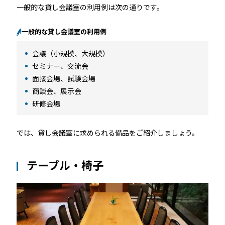
RemoteLOCK 9j
一般的な貸し会議室の利用例は次の通りです。
店舗
工事の様子
一般的な貸し会議室の利用例
カスタマーサポート
RemoteLOCK 9j-Q
オフィス
会議（小規模、大規模）
施工パートナー 一覧
セミナー、交流会
TOBIRA
公共施設
お知らせ
セミナー
特定商取引法に基づく表記
面接会場、試験会場
プライバシーポリシー
商談会、展示会
全てのパートナー
RemoteLOCKクラウドサービス利用規約
パートナー製品
その他の業種
研修会場
北海道
では、貸し会議室に求められる備品をご紹介しましょう。
SADIOT ROOM
事例インタビュー
RemoteLOCK
アプリダウンロード
東北
テーブル・椅子
製品の比較
宿泊施設
関東
レンタルスペース
中部