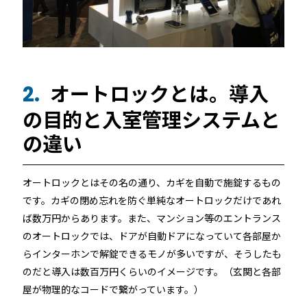
機能トップ
システム連携
ユニバーサルアクセスキー＆かぎ
システム連携トップ
製品情報
パス
オートロックとは。導入
2.
連携システム一覧
製品情報トップ
利用事例
の目的と入室管理システムと
他社スマートロックとの連携
の違い
API連携
製品ラインナップ
利用事例トップ
導入の流れ
オートロックとはその名の通り、カギを自動で施錠するもの
RemoteLOCK 500i
事例一覧
です。カギの閉め忘れを防ぐ単純なオートロックだけであれ
料金
ば数万円からあります。また、マンション等のエントランス
RemoteLOCK 700i
のオートロックでは、ドアが自動ドアになっていて各部屋か
宿泊施設
取付工事
らインターホンで解錠できるモノが多いですが、そうしたも
のだと導入は数百万円くらいのイメージです。（玄関と各部
RemoteLOCK 8j-S
レンタルスペース
屋が物理的なコードで繋がっています。）
取付工事トップ
お役立ち記事