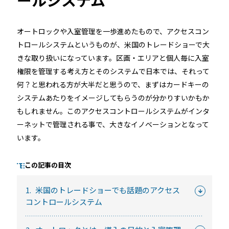
オートロックや入室管理を一歩進めたもので、アクセスコン
るご質問
機能
利用
トロールシステムというものが、米国のトレードショーで大
きな取り扱いになっています。区画・エリアと個人毎に入室
ら寄せられた
RemoteLOCKって何が
業種別の活用
権限を管理する考え方とそのシステムで日本では、それって
ご紹介します
できるの？をご紹介します
お客様の声を
何？と思われる方が大半だと思うので、まずはカードキーの
みる
詳しくみる
詳しく
システムあたりをイメージしてもらうのが分かりすいかもか
もしれません。このアクセスコントロールシステムがインタ
ーネットで管理される事で、大きなイノベーションとなって
います。
この記事の目次
セミナー
1.
米国のトレードショーでも話題のアクセス
RemoteLOCKの活用術や業界別の最新事例をご紹介など、不
コントロールシステム
定期で開催しています。