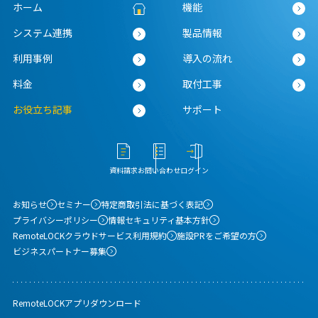
ホーム
機能
システム連携
製品情報
利用事例
導入の流れ
料金
取付工事
お役立ち記事
サポート
資料請求
お問い合わせ
ログイン
お知らせ
セミナー
特定商取引法に基づく表記
プライバシーポリシー
情報セキュリティ基本方針
RemoteLOCKクラウドサービス利用規約
施設PRをご希望の方
ビジネスパートナー募集
RemoteLOCKアプリダウンロード