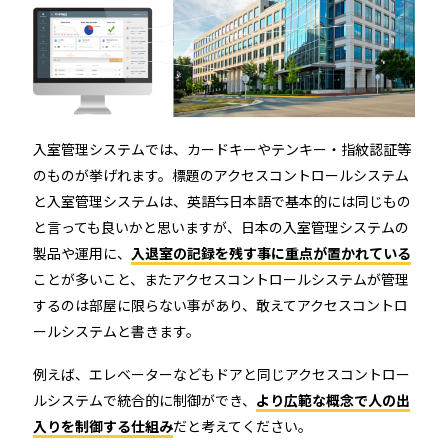
店舗
近畿
オフィス
中国
公共施設
入室管理システムでは、カードキーやテンキー・指紋認証等
四国
のものが挙げれます。標題のアクセスコントロールシステム
その他の業種
と入室管理システムは、英語⇆日本語で基本的には同じもの
九州
と言っても良いかと思いますが、日本の入室管理システムの
製品や運用に、
入退室の記録を残す事に重点が置かれている
運用イメージ
ことが多いこと、またアクセスコントロールシステムが管理
沖縄
するのは部屋に限らない事があり、敢えてアクセスコントロ
ールシステムと書きます。
施工会社様向け資料
例えば、エレベーターなどもドアと同じアクセスコントロー
ルシステムで統合的に制御ができ、
より広範な概念で人の出
入りを制御する仕組み
だと考えてください。