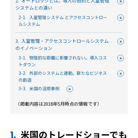
2.
オートロックとは。導入の目的と入室管理
常時公開中
システムとの違い
5分でわかる！RemoteLOCKの特徴と機能について
2-1.
入室管理システム とアクセスコントロー
ルシステム
常時公開中
3分でわかる！RemoteLOCK機種の選び方動画
3.
入室管理・アクセスコントロールシステム
はじめての方におすすめの記事
のイノベーション
3-1.
物理的な距離に影響されない。導入コス
スマートロックと結露・錆（サビ）の問題
トダウン
を徹底解説！防水・防錆について知ってお
3-2.
外部のシステムと連動。新たなビジネス
きたいこと
の創造
続きを読む
3-3.
米国の活用事例
【まとめ】スマートロック解説 今年度こ
（掲載内容は2018年5月時点の情報です）
そ、ビジネスにスマートロック！
続きを読む
スマートロックとは？カギのIoT化、仕組み
米国のトレードショーでも
1.
とメリットを解説！