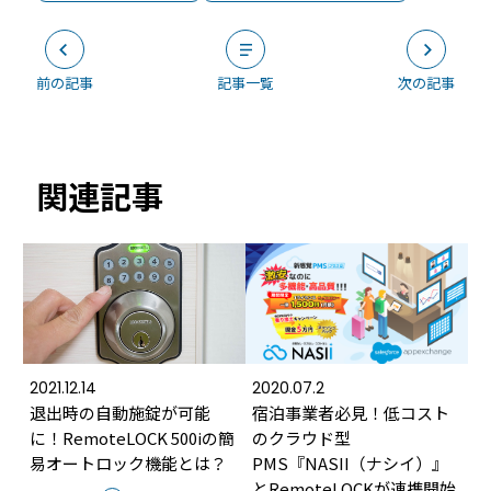
前の記事
記事一覧
次の記事
関連記事
2021.12.14
2020.07.2
退出時の自動施錠が可能
宿泊事業者必見！低コスト
に！RemoteLOCK 500iの簡
のクラウド型
易オートロック機能とは？
PMS『NASII（ナシイ）』
とRemoteLOCKが連携開始