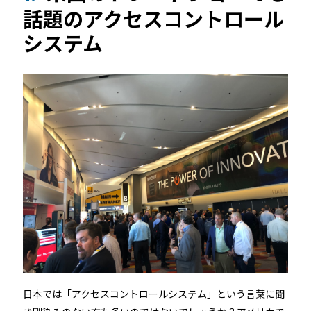
話題のアクセスコントロール
続きを読む
システム
宿泊施設
RemoteLOCKを導入するメリット
活用事例
お客さまの声
宿泊施設での運用におすすめの記事３選
日本では「アクセスコントロールシステム」という言葉に聞
無人・省人運営の宿泊施設におすすめのPMS 4選