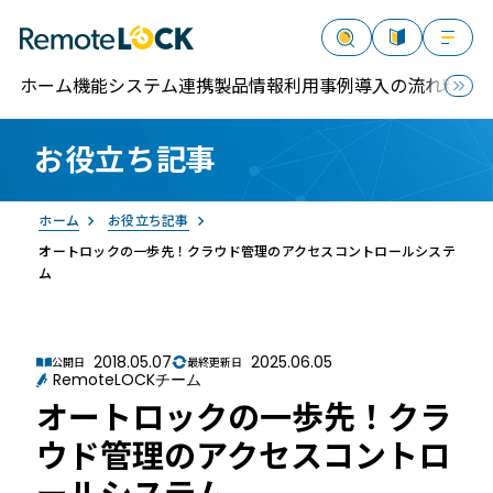
ホーム
機能
システム連携
製品情報
利用事例
導入の流れ
料金
お役立ち記事
資料請求
お問い合わせ
ログイン
ホーム
お役立ち記事
オートロックの一歩先！クラウド管理のアクセスコントロールシステ
ム
2018.05.07
2025.06.05
公開日
最終更新日
RemoteLOCK
RemoteLOCKチーム
オートロックの一歩先！クラ
ウド管理のアクセスコントロ
ールシステム