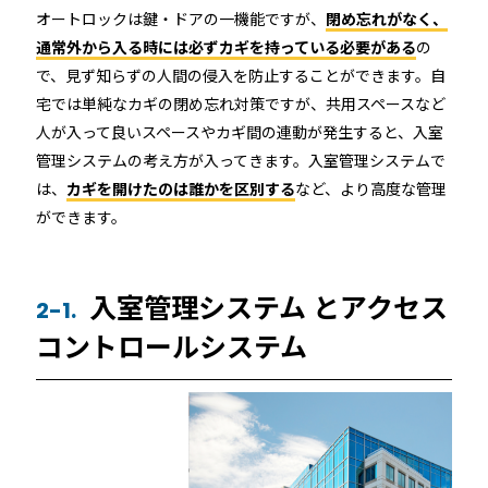
RemoteLOCK 9j
オートロックは鍵・ドアの一機能ですが、
閉め忘れがなく、
店舗
通常外から入る時には必ずカギを持っている必要がある
の
工事の様子
カスタマーサポート
で、見ず知らずの人間の侵入を防止することができます。自
RemoteLOCK 9j-Q
オフィス
宅では単純なカギの閉め忘れ対策ですが、共用スペースなど
人が入って良いスペースやカギ間の連動が発生すると、入室
施工パートナー 一覧
TOBIRA
公共施設
管理システムの考え方が入ってきます。入室管理システムで
お知らせ
セミナー
特定商取引法に基づく表記
プライバシーポリシー
は、
カギを開けたのは誰かを区別する
など、より高度な管理
全てのパートナー
RemoteLOCKクラウドサービス利用規約
ができます。
パートナー製品
その他の業種
北海道
SADIOT ROOM
事例インタビュー
入室管理システム とアクセス
2-1.
RemoteLOCK
アプリダウンロード
東北
コントロールシステム
製品の比較
宿泊施設
関東
レンタルスペース
中部