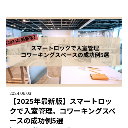
機能トップ
システム連携
ユニバーサルアクセスキー＆かぎ
システム連携トップ
製品情報
パス
連携システム一覧
製品情報トップ
利用事例
他社スマートロックとの連携
API連携
製品ラインナップ
利用事例トップ
導入の流れ
RemoteLOCK 500i
事例一覧
料金
2024.06.03
RemoteLOCK 700i
【2025年最新版】スマートロッ
宿泊施設
取付工事
クで入室管理。コワーキングスペ
RemoteLOCK 8j-S
レンタルスペース
ースの成功例5選
取付工事トップ
お役立ち記事