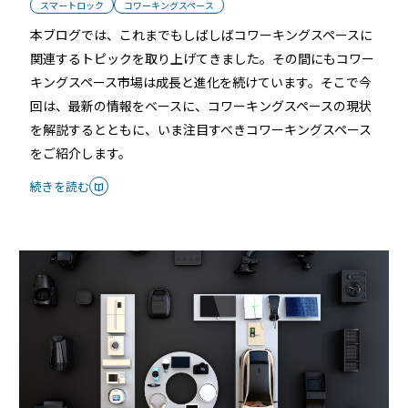
スマートロック
コワーキングスペース
RemoteLOCK 9j
店舗
本ブログでは、これまでもしばしばコワーキングスペースに
工事の様子
カスタマーサポート
関連するトピックを取り上げてきました。その間にもコワー
RemoteLOCK 9j-Q
オフィス
キングスペース市場は成長と進化を続けています。そこで今
回は、最新の情報をベースに、コワーキングスペースの現状
施工パートナー 一覧
TOBIRA
を解説するとともに、いま注目すべきコワーキングスペース
公共施設
お知らせ
セミナー
特定商取引法に基づく表記
をご紹介します。
プライバシーポリシー
全てのパートナー
RemoteLOCKクラウドサービス利用規約
パートナー製品
その他の業種
続きを読む
北海道
SADIOT ROOM
事例インタビュー
RemoteLOCK
アプリダウンロード
東北
製品の比較
宿泊施設
関東
レンタルスペース
中部