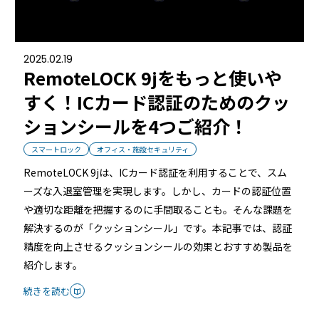
るご質問
機能
利用
2025.02.19
RemoteLOCK 9jをもっと使いや
ら寄せられた
RemoteLOCKって何が
業種別の活用
すく！ICカード認証のためのクッ
ご紹介します
できるの？をご紹介します
お客様の声を
ションシールを4つご紹介！
みる
詳しくみる
詳しく
スマートロック
オフィス・施設セキュリティ
RemoteLOCK 9jは、ICカード認証を利用することで、スム
ーズな入退室管理を実現します。しかし、カードの認証位置
や適切な距離を把握するのに手間取ることも。そんな課題を
解決するのが「クッションシール」です。本記事では、認証
セミナー
精度を向上させるクッションシールの効果とおすすめ製品を
紹介します。
RemoteLOCKの活用術や業界別の最新事例をご紹介など、不
続きを読む
定期で開催しています。