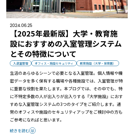
ホテルや宿泊施設に導入するスマートロックの選び方
とポイントを解説
Apple ウォレットを使った宿泊施設のキーレス化と
2024.06.25
【2025年最新版】大学・教育施
は？
設におすすめの入室管理システム
とその特徴について
入退室管理
オフィス・施設セキュリティ
教育施設（大学・保育園）
生活のあらゆるシーンで必要となる入室管理。個人情報や機
密データを多く保有する職場や各種施設では、入室管理が特
に重要な役割を果たします。本ブログでは、その中でも、特
ホーム
に不特定多数の人が出入りが出入りする『大学施設』におす
すめな入室管理システムの3つのタイプをご紹介します。通
常のオフィスや施設のセキュリティアップをご検討中の方も
機能
ご参考になればと思います。
続きを読む