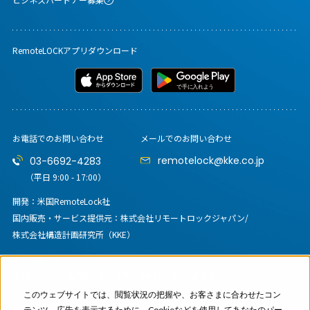
RemoteLOCKアプリダウンロード
お電話でのお問い合わせ
メールでのお問い合わせ
remotelock@kke.co.jp
03-6692-4283
（平日 9:00 - 17:00）
開発：米国RemoteLock社
国内販売・サービス提供元：
株式会社リモートロックジャパン/
株式会社構造計画研究所（KKE）
株式会社リモートロックジャパン
〒164-0012
東京都中野区本町6-16-11 A.Sビル新中野
このウェブサイトでは、閲覧状況の把握や、お客さまに合わせたコン
コーポレートサイト
テンツ、広告を表示するために、Cookieなどを使用してあなたのパー