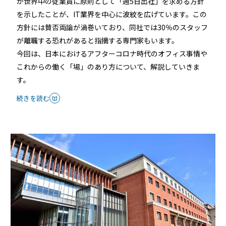
が世界中の従業員に原則として「週5日出社」を求める方針
続きを読む
を示したことが、IT業界を中心に波紋を広げています。この
方針には賛否両論が渦巻いており、同社では30％のスタッフ
が離職する恐れがあると指摘する専門家もいます。
今回は、日本におけるアフターコロナ時代のオフィス事情や
これからの働く「場」のあり方について、解説していきま
す。
続きを読む
宿泊施設
RemoteLOCKを導入するメリット
活用事例
お客さまの声
宿泊施設での運用におすすめの記事３選
無人・省人運営の宿泊施設におすすめのPMS 4選