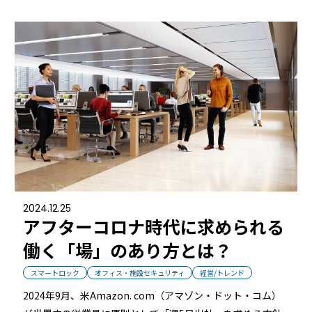
常時公開中
5分でわかる！RemoteLOCKの特徴と機能について
常時公開中
3分でわかる！RemoteLOCK機種の選び方動画
はじめての方におすすめの記事
スマートロックと結露・錆（サビ）の問題
を徹底解説！防水・防錆について知ってお
きたいこと
続きを読む
2024.12.25
【まとめ】スマートロック解説 今年度こ
アフターコロナ時代に求められる
そ、ビジネスにスマートロック！
働く「場」のあり方とは？
続きを読む
スマートロック
オフィス・施設セキュリティ
経営/トレンド
スマートロックとは？カギのIoT化、仕組み
2024年9月、米Amazon. com（アマゾン・ドット・コム）
とメリットを解説！