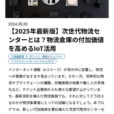
店舗
近畿
オフィス
2024.05.20
中国
【2025年最新版】次世代物流セ
公共施設
ンターとは？物流倉庫の付加価値
四国
を高めるIoT活用
その他の業種
入退室管理
オフィス・施設セキュリティ
九州
アクセスコントロールシステム(ACS)
運用イメージ
インターネット通販（eコマース）が世の中に定着し、物流
沖縄
への需要がますます高まっています。その一方、効率的な物
流サプライチェーンの構築、労働環境の改善や働く人の多様
化など、テナント企業側からも様々な要望が上がっていま
施工会社様向け資料
す。最新技術を備えた物流施設でも、それに対してどう応え
るのかが物流事業者にとっての試練になるでしょう。本ブロ
グでは、新しい付加価値を兼ね備えた次世代物流センターを