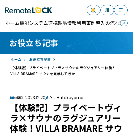
ホーム
機能
システム連携
製品情報
利用事例
導入の流れ
料金
お役立ち記事
資料請求
お問い合わせ
ログイン
ホーム
お役立ち記事
【体験記】プライベートヴィラ×サウナのラグジュアリー体験！
VILLA BRAMARE サウナを見学してきた
2023.12.20
Y．Hatakeyama
公開日
RemoteLOCK
【体験記】プライベートヴィ
ラ×サウナのラグジュアリー
体験！VILLA BRAMARE サウ