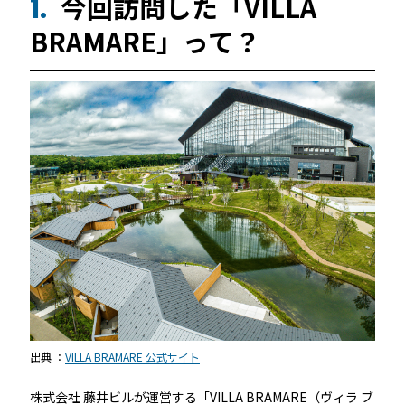
今回訪問した「VILLA
1.
続きを読む
BRAMARE」って？
宿泊施設
RemoteLOCKを導入するメリット
活用事例
お客さまの声
宿泊施設での運用におすすめの記事３選
出典 ：
VILLA BRAMARE 公式サイト
無人・省人運営の宿泊施設におすすめのPMS 4選
株式会社 藤井ビルが運営する「VILLA BRAMARE（ヴィラ ブ