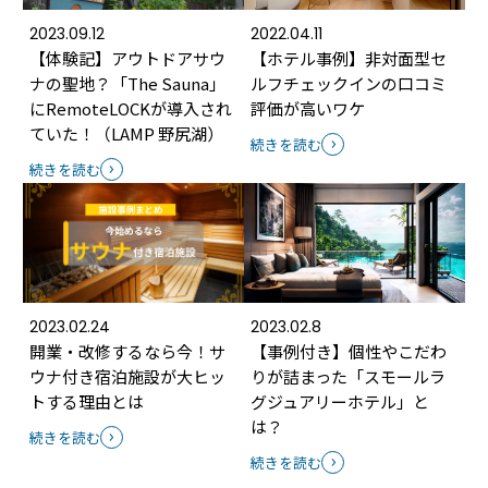
2023.09.12
2022.04.11
【体験記】アウトドアサウ
【ホテル事例】非対面型セ
ナの聖地？「The Sauna」
ルフチェックインの口コミ
にRemoteLOCKが導入され
評価が高いワケ
ていた！（LAMP 野尻湖）
続きを読む
続きを読む
2023.02.24
2023.02.8
開業・改修するなら今！サ
【事例付き】個性やこだわ
ウナ付き宿泊施設が大ヒッ
りが詰まった「スモールラ
トする理由とは
グジュアリーホテル」と
は？
続きを読む
続きを読む