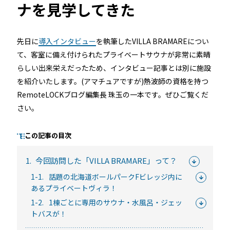
ナを見学してきた
先日に
導入インタビュー
を執筆したVILLA BRAMAREについ
るご質問
機能
利用
て、客室に備え付けられたプライベートサウナが非常に素晴
ら寄せられた
RemoteLOCKって何が
業種別の活用
らしい出来栄えだったため、インタビュー記事とは別に施設
ご紹介します
できるの？をご紹介します
お客様の声を
を紹介いたします。(アマチュアですが)熱波師の資格を持つ
みる
詳しくみる
詳しく
RemoteLOCKブログ編集長 珠玉の一本です。ぜひご覧くだ
さい。
この記事の目次
1.
今回訪問した「VILLA BRAMARE」って？
セミナー
1-1.
話題の北海道ボールパークFビレッジ内に
あるプライベートヴィラ！
RemoteLOCKの活用術や業界別の最新事例をご紹介など、不
1-2.
1棟ごとに専用のサウナ・水風呂・ジェッ
定期で開催しています。
トバスが！