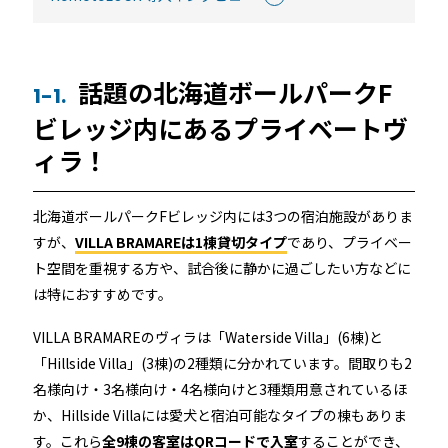
機能トップ
システム連携
ユニバーサルアクセスキー＆かぎ
システム連携トップ
製品情報
話題の北海道ボールパークF
1-1.
パス
ビレッジ内にあるプライベートヴ
連携システム一覧
製品情報トップ
利用事例
ィラ！
他社スマートロックとの連携
API連携
製品ラインナップ
利用事例トップ
北海道ボールパークFビレッジ内には3つの宿泊施設がありま
導入の流れ
すが、
VILLA BRAMAREは1棟貸切タイプ
であり、プライベー
ト空間を重視する方や、試合後に静かに過ごしたい方などに
RemoteLOCK 500i
事例一覧
は特におすすめです。
料金
RemoteLOCK 700i
VILLA BRAMAREのヴィラは「Waterside Villa」(6棟)と
宿泊施設
「Hillside Villa」(3棟)の2種類に分かれています。間取りも2
取付工事
名様向け・3名様向け・4名様向けと3種類用意されているほ
RemoteLOCK 8j-S
レンタルスペース
か、Hillside Villaには愛犬と宿泊可能なタイプの棟もありま
取付工事トップ
お役立ち記事
す。これら
全9棟の客室はQRコードで入室
することができ、