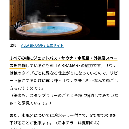
店舗
近畿
オフィス
中国
公共施設
出典 ：
VILLA BRAMARE 公式サイト
四国
その他の業種
すべての棟にジェットバス・サウナ・水風呂・外気浴スペー
九州
スを完備
している点もVILLA BRAMAREの魅力です。サウナ
は棟のタイプごとに異なる仕上がりになっているので、リピ
運用イメージ
ート宿泊するたびに違う棟・サウナを楽しむ…なんて過ごし
沖縄
方もおすすめです。
（筆者も、スタンプラリーのごとく全棟に宿泊してみたいな
施工会社様向け資料
ぁ…と夢見ています。）
また、水風呂については
冷水チラー付きで、5℃まで水温を
下げることが出
来ます。（冷水チラーは夏期のみ）