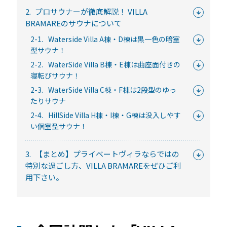
常時公開中
2.
プロサウナーが徹底解説！ VILLA
5分でわかる！RemoteLOCKの特徴と機能について
BRAMAREのサウナについて
2-1.
Waterside Villa A棟・D棟は黒一色の暗室
常時公開中
型サウナ！
3分でわかる！RemoteLOCK機種の選び方動画
2-2.
WaterSide Villa B棟・E棟は曲座面付きの
はじめての方におすすめの記事
寝転びサウナ！
2-3.
WaterSide Villa C棟・F棟は2段型のゆっ
スマートロックと結露・錆（サビ）の問題
たりサウナ
を徹底解説！防水・防錆について知ってお
2-4.
HillSide Villa H棟・I棟・G棟は没入しやす
きたいこと
い個室型サウナ！
続きを読む
3.
【まとめ】プライベートヴィラならではの
【まとめ】スマートロック解説 今年度こ
特別な過ごし方、VILLA BRAMAREをぜひご利
そ、ビジネスにスマートロック！
用下さい。
続きを読む
スマートロックとは？カギのIoT化、仕組み
とメリットを解説！