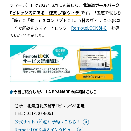
ホテルや宿泊施設に導入するスマートロックの選び方
ラマーレ）」は2023年3月に開業した、
北海道ボールパーク
Fビレッジ内にある一棟貸し宿(ヴィラ)
です。「五感で愉しむ
とポイントを解説
『静』と『動』」をコンセプトとし、9棟のヴィラにはQRコ
Apple ウォレットを使った宿泊施設のキーレス化と
ードで解錠するスマートロック「
RemoteLOCK 8j-Q
」を導
は？
入いただきました。
ホーム
今回ご紹介したVILLA BRAMAREの詳細はこちら！
住所：
北海道北広島市Fビレッジ8番地
機能
TEL：011-807-8061
公式サイト
宿泊予約はこちら！
RemoteLOCK 導入インタビュー