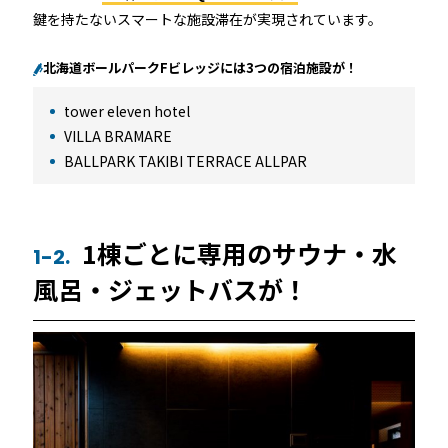
RemoteLOCK 9j
鍵を持たないスマートな施設滞在が実現されています。
店舗
工事の様子
カスタマーサポート
北海道ボールパークFビレッジには3つの宿泊施設が！
RemoteLOCK 9j-Q
オフィス
tower eleven hotel
施工パートナー 一覧
TOBIRA
VILLA BRAMARE
公共施設
お知らせ
セミナー
特定商取引法に基づく表記
BALLPARK TAKIBI TERRACE ALLPAR
プライバシーポリシー
全てのパートナー
RemoteLOCKクラウドサービス利用規約
パートナー製品
その他の業種
1棟ごとに専用のサウナ・水
北海道
1-2.
SADIOT ROOM
事例インタビュー
風呂・ジェットバスが！
RemoteLOCK
アプリダウンロード
東北
製品の比較
宿泊施設
関東
レンタルスペース
中部