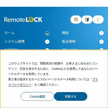
ホーム
機能
システム連携
製品情報
利用事例
導入の流れ
料金
取付工事
このウェブサイトでは、閲覧状況の把握や、お客さまに合わせたコン
お役立ち記事
サポート
テンツ、広告を表示するために、Cookieなどを使用してあなたのパー
ソナルデータを利用しています。
第三者が提供するサービスのパーソナルデータ利用については「
プラ
イバシーポリシー
」をご確認ください。
資料請求
お問い合わせ
ログイン
Cookie設定
同意する
お知らせ
セミナー
特定商取引法に基づく表記
プライバシーポリシー
情報セキュリティ基本方針