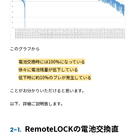
機能トップ
システム連携
ユニバーサルアクセスキー＆かぎ
システム連携トップ
製品情報
パス
連携システム一覧
製品情報トップ
利用事例
このグラフから
他社スマートロックとの連携
電池交換時には100%になっている
API連携
製品ラインナップ
利用事例トップ
導入の流れ
徐々に電池残量が低下している
低下時に約10%のブレが発生している
RemoteLOCK 500i
事例一覧
料金
ことがお分かりいただけると思います。
RemoteLOCK 700i
以下、詳細ご説明致します。
宿泊施設
取付工事
RemoteLOCK 8j-S
レンタルスペース
RemoteLOCKの電池交換直
2-1.
取付工事トップ
お役立ち記事