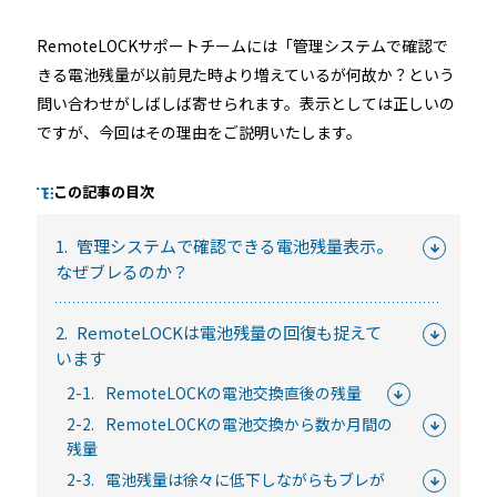
RemoteLOCKサポートチームには「管理システムで確認で
きる電池残量が以前見た時より増えているが何故か？という
るご質問
機能
利用
問い合わせがしばしば寄せられます。表示としては正しいの
ら寄せられた
RemoteLOCKって何が
業種別の活用
ですが、今回はその理由をご説明いたします。
ご紹介します
できるの？をご紹介します
お客様の声を
この記事の目次
みる
詳しくみる
詳しく
1.
管理システムで確認できる電池残量表示。
なぜブレるのか？
2.
RemoteLOCKは電池残量の回復も捉えて
います
セミナー
2-1.
RemoteLOCKの電池交換直後の残量
2-2.
RemoteLOCKの電池交換から数か月間の
RemoteLOCKの活用術や業界別の最新事例をご紹介など、不
残量
定期で開催しています。
2-3.
電池残量は徐々に低下しながらもブレが