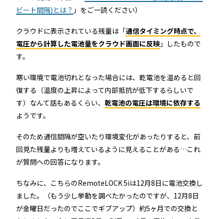
ビート間隔)とは？
」をご一読ください）
クラウドに表示されている残量は「
通信タイミング時点で、
電圧から計算した電池量をクラウド画面に反映
」したもので
す。
寒い環境で電池切れとなった場合には、乾電池を温めると回
復する（温度の上昇によって内部抵抗が低下するらしいで
す）なんて話もあるくらい、
乾電池の電圧は環境に依存する
ようです。
そのため通信間隔が空いたり環境変化があったりすると、前
回見た残量よりも増えているように見えることがある…これ
が質問への回答になります。
ちなみに、こちらのRemoteLOCK 5iは12月8日に電池交換し
ました。（もう少し挙動を調べたかったのですが、12月8日
が金曜日だったのでここでギブアップ）約5ヶ月での交換と