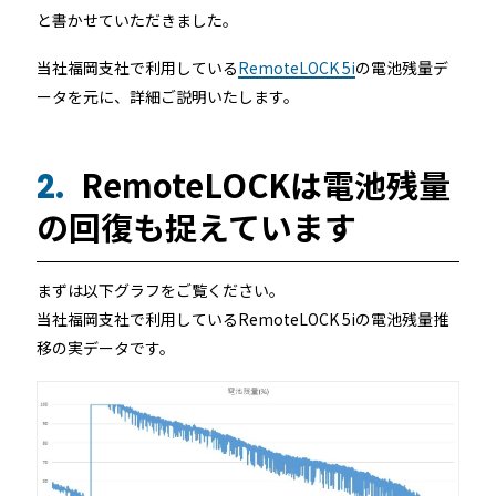
ホテルや宿泊施設に導入するスマートロックの選び方
と書かせていただきました。
とポイントを解説
当社福岡支社で利用している
RemoteLOCK 5i
の電池残量デ
Apple ウォレットを使った宿泊施設のキーレス化と
ータを元に、詳細ご説明いたします。
は？
RemoteLOCKは電池残量
2.
の回復も捉えています
まずは以下グラフをご覧ください。
当社福岡支社で利用しているRemoteLOCK 5iの電池残量推
ホーム
移の実データです。
機能