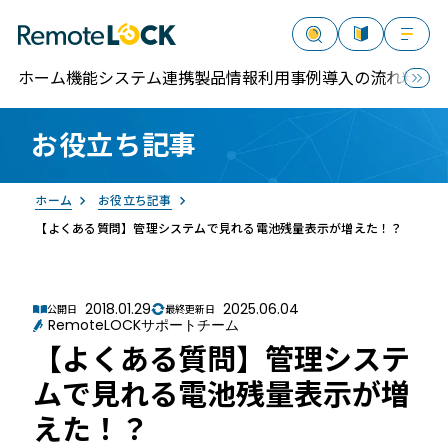
ホーム
機能
システム連携
製品情報
利用事例
導入の流れ
料金
お役立ち記事
資料請求
お問い合わせ
ログイン
ホーム
お役立ち記事
【よくある質問】管理システムで見れる電池残量表示が増えた！？
2018.01.29
2025.06.04
公開日
最終更新日
RemoteLOCKサポートチーム
RemoteLOCK
【よくある質問】管理システ
ムで見れる電池残量表示が増
えた！？