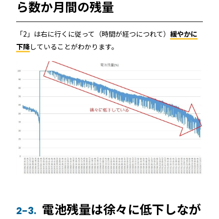
ら数か月間の残量
店舗
近畿
「2」は右に行くに従って（時間が経つにつれて）
緩やかに
オフィス
下降
していることがわかります。
中国
公共施設
四国
その他の業種
九州
運用イメージ
沖縄
施工会社様向け資料
電池残量は徐々に低下しなが
2-3.