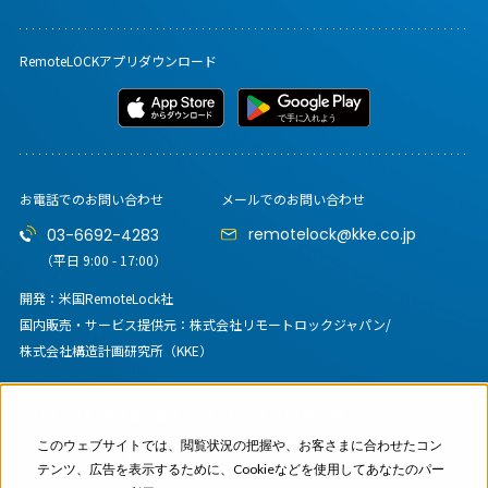
RemoteLOCKアプリダウンロード
お電話でのお問い合わせ
メールでのお問い合わせ
remotelock@kke.co.jp
03-6692-4283
（平日 9:00 - 17:00）
開発：米国RemoteLock社
国内販売・サービス提供元：
株式会社リモートロックジャパン/
株式会社構造計画研究所（KKE）
株式会社リモートロックジャパン
〒164-0012
東京都中野区本町6-16-11 A.Sビル新中野
このウェブサイトでは、閲覧状況の把握や、お客さまに合わせたコン
コーポレートサイト
テンツ、広告を表示するために、Cookieなどを使用してあなたのパー