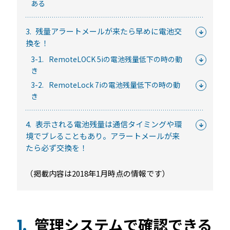
ある
常時公開中
5分でわかる！RemoteLOCKの特徴と機能について
3.
残量アラートメールが来たら早めに電池交
常時公開中
換を！
3分でわかる！RemoteLOCK機種の選び方動画
3-1.
RemoteLOCK 5iの電池残量低下の時の動
はじめての方におすすめの記事
き
3-2.
RemoteLock 7iの電池残量低下の時の動
き
スマートロックと結露・錆（サビ）の問題
を徹底解説！防水・防錆について知ってお
4.
表示される電池残量は通信タイミングや環
きたいこと
境でブレることもあり。アラートメールが来
続きを読む
たら必ず交換を！
【まとめ】スマートロック解説 今年度こ
（掲載内容は2018年1月時点の情報です）
そ、ビジネスにスマートロック！
続きを読む
スマートロックとは？カギのIoT化、仕組み
管理システムで確認できる
1.
とメリットを解説！