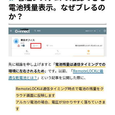
電池残量表示。なぜブレるの
続きを読む
か？
宿泊施設
先に結論を申し上げますと「
電池残量は通信タイミングでの
環境に左右されるため
」です。以前、「
RemoteLOCKに最
適な乾電池とは？
」という記事を公開した際に、
RemoteLOCKを導入するメリット
活用事例
お客さまの声
RemoteLOCKは通信タイミング時点で電池の残量をク
ラウド画面に反映します
宿泊施設での運用におすすめの記事３選
アルカリ電池の場合、電圧が分かりやすく落ちていきま
す
無人・省人運営の宿泊施設におすすめのPMS 4選