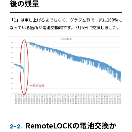
後の残量
RemoteLOCK 9j
店舗
工事の様子
カスタマーサポート
「1」は申し上げるまでもなく、グラフ左側で一気に100%に
RemoteLOCK 9j-Q
オフィス
なっている箇所が電池交換時です。7月5日に交換しました。
施工パートナー 一覧
TOBIRA
公共施設
お知らせ
セミナー
特定商取引法に基づく表記
プライバシーポリシー
全てのパートナー
RemoteLOCKクラウドサービス利用規約
パートナー製品
その他の業種
北海道
SADIOT ROOM
事例インタビュー
RemoteLOCK
アプリダウンロード
東北
製品の比較
宿泊施設
関東
レンタルスペース
RemoteLOCKの電池交換か
2-2.
中部