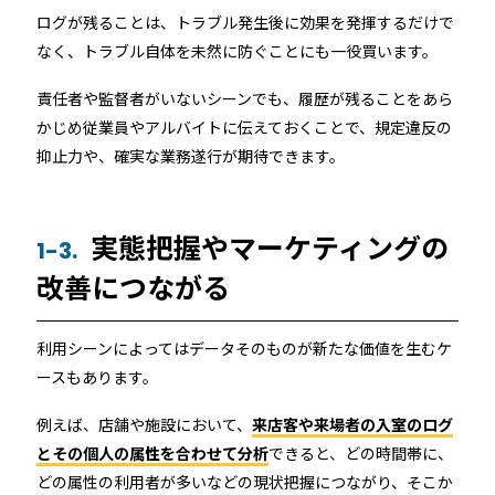
RemoteLOCK 9j
ログが残ることは、トラブル発生後に効果を発揮するだけで
店舗
なく、トラブル自体を未然に防ぐことにも一役買います。
工事の様子
カスタマーサポート
RemoteLOCK 9j-Q
オフィス
責任者や監督者がいないシーンでも、履歴が残ることをあら
かじめ従業員やアルバイトに伝えておくことで、規定違反の
施工パートナー 一覧
TOBIRA
抑止力や、確実な業務遂行が期待できます。
公共施設
お知らせ
セミナー
特定商取引法に基づく表記
プライバシーポリシー
全てのパートナー
RemoteLOCKクラウドサービス利用規約
パートナー製品
その他の業種
実態把握やマーケティングの
1-3.
北海道
改善につながる
SADIOT ROOM
事例インタビュー
RemoteLOCK
アプリダウンロード
東北
利用シーンによってはデータそのものが新たな価値を生むケ
製品の比較
宿泊施設
ースもあります。
関東
例えば、店舗や施設において、
来店客や来場者の入室のログ
レンタルスペース
とその個人の属性を合わせて分析
できると、どの時間帯に、
中部
どの属性の利用者が多いなどの現状把握につながり、そこか