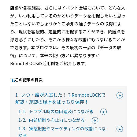
店舗や各種施設、さらにはイベント会場において、どんな人
が、いつ利用しているのかというデータを把握したいと思っ
たことはないでしょうか？ご承知の通りデータの取得によ
るご質問
機能
利用
り、現状を客観的、定量的に把握することができ、問題点を
ら寄せられた
RemoteLOCKって何が
業種別の活用
浮き彫りにしたり、そこから様々な改善にもつなげることが
ご紹介します
できるの？をご紹介します
お客様の声を
できます。本ブログでは、その最初の一歩の『データの取
得』について、本来の使い方とは異なりますが
みる
詳しくみる
詳しく
RemoteLOCKの活用例をご紹介します。
この記事の目次
1.
いつ・誰が入室した！？RemoteLOCKで
セミナー
解錠・施錠の履歴をばっちり保存！
1-1.
トラブル時の原因追及につながる
RemoteLOCKの活用術や業界別の最新事例をご紹介など、不
1-2.
内部統制や抑止力につながる
定期で開催しています。
1-3.
実態把握やマーケティングの改善につな
がる