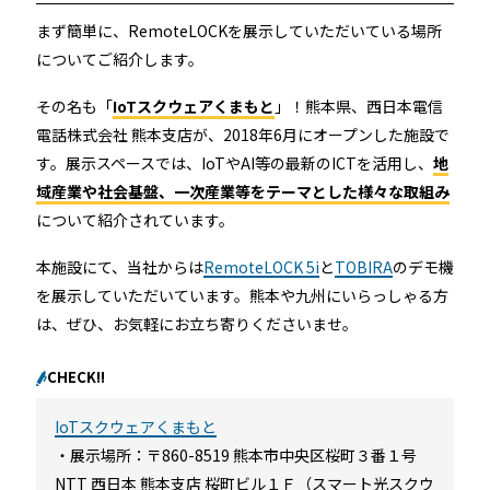
まず簡単に、RemoteLOCKを展示していただいている場所
についてご紹介します。
その名も「
IoTスクウェアくまもと
」！熊本県、西日本電信
電話株式会社 熊本支店が、2018年6月にオープンした施設で
す。展示スペースでは、IoTやAI等の最新のICTを活用し、
地
域産業や社会基盤、一次産業等をテーマとした様々な取組み
について紹介されています。
本施設にて、当社からは
RemoteLOCK 5i
と
TOBIRA
のデモ機
を展示していただいています。熊本や九州にいらっしゃる方
は、ぜひ、お気軽にお立ち寄りくださいませ。
CHECK!!
IoTスクウェアくまもと
・展示場所：〒860-8519 熊本市中央区桜町３番１号
NTT 西日本 熊本支店 桜町ビル１Ｆ（スマート光スクウ