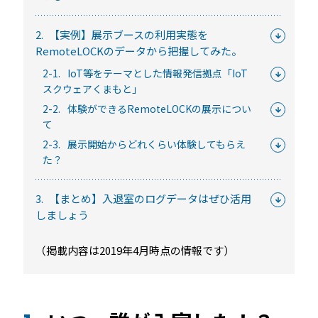
常時公開中
5分でわかる！RemoteLOCKの特徴と機能について
2.
【実例】展示ブースの利用実態を
RemoteLOCKのデータから把握してみた。
常時公開中
2-1.
IoT等をテーマとした情報発信拠点「IoT
3分でわかる！RemoteLOCK機種の選び方動画
スクウェアくまもと」
はじめての方におすすめの記事
2-2.
体験ができるRemoteLOCKの展示につい
て
スマートロックと結露・錆（サビ）の問題
2-3.
展示開始からどれくらい体験してもらえ
を徹底解説！防水・防錆について知ってお
た？
きたいこと
続きを読む
3.
【まとめ】入退室のログデータはぜひ活用
しましょう
【まとめ】スマートロック解説 今年度こ
そ、ビジネスにスマートロック！
（掲載内容は2019年4月時点の情報です）
続きを読む
スマートロックとは？カギのIoT化、仕組み
とメリットを解説！