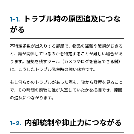
機能トップ
システム連携
トラブル時の原因追及につな
1-1.
ユニバーサルアクセスキー＆かぎ
システム連携トップ
製品情報
がる
パス
連携システム一覧
製品情報トップ
利用事例
不特定多数が出入りする部屋で、物品の盗難や破損がおきる
他社スマートロックとの連携
と、誰が関係しているのかを特定することが難しい場合があ
ります。証拠を残すツール（カメラやログを管理できる鍵）
API連携
製品ラインナップ
利用事例トップ
導入の流れ
は、こうしたトラブル発生時の強い味方です。
もし何らかのトラブルがあった際も、後から履歴を見ること
RemoteLOCK 500i
事例一覧
料金
で、その時間の前後に誰が入室していたかを把握でき、原因
の追及につながります。
RemoteLOCK 700i
宿泊施設
取付工事
RemoteLOCK 8j-S
内部統制や抑止力につながる
1-2.
レンタルスペース
取付工事トップ
お役立ち記事