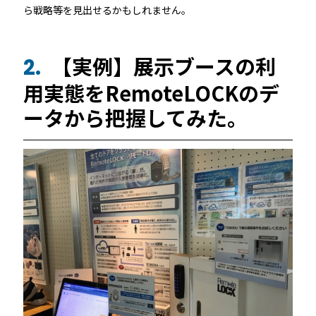
店舗
ら戦略等を見出せるかもしれません。
近畿
オフィス
【実例】展示ブースの利
2.
中国
用実態をRemoteLOCKのデ
公共施設
ータから把握してみた。
四国
その他の業種
九州
運用イメージ
沖縄
施工会社様向け資料