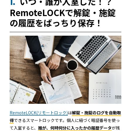
いつ・誰が入室した！？
1.
続きを読む
RemoteLOCKで解錠・施錠
の履歴をばっちり保存！
宿泊施設
RemoteLOCKを導入するメリット
活用事例
お客さまの声
宿泊施設での運用におすすめの記事３選
RemoteLOCK(リモートロック)
は
解錠・施錠のログを自動取
得
できるスマートロックです。個人に紐づく暗証番号を使っ
無人・省人運営の宿泊施設におすすめのPMS 4選
て入室すると、
誰が、何時何分に入ったかの履歴データ
が残