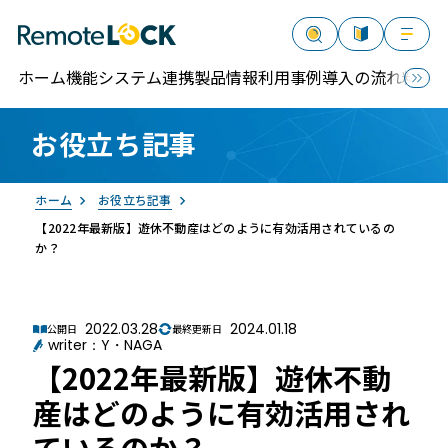
ホーム
機能
システム連携
製品情報
利用事例
導入の流れ
料金
お役立ち記事
資料請求
お問い合わせ
ログイン
ホーム
お役立ち記事
【2022年最新版】遊休不動産はどのように有効活用されているの
か？
2022.03.28
2024.01.18
公開日
最終更新日
RemoteLOCK
writer：Y・NAGA
【2022年最新版】遊休不動
産はどのように有効活用され
ているのか？