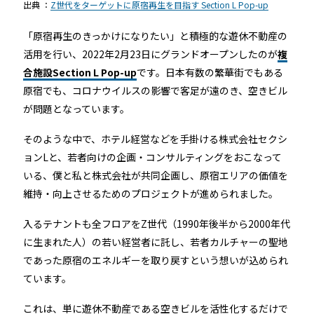
出典 ：
Z世代をターゲットに原宿再生を目指す Section L Pop-up
「原宿再生のきっかけになりたい」と積極的な遊休不動産の
活用を行い、2022年2月23日にグランドオープンしたのが
複
合施設Section L Pop-up
です。日本有数の繁華街でもある
原宿でも、コロナウイルスの影響で客足が遠のき、空きビル
が問題となっています。
そのような中で、ホテル経営などを手掛ける株式会社セクシ
ョンLと、若者向けの企画・コンサルティングをおこなって
いる、僕と私と株式会社が共同企画し、原宿エリアの価値を
維持・向上させるためのプロジェクトが進められました。
入るテナントも全フロアをZ世代（1990年後半から2000年代
に生まれた人）の若い経営者に託し、若者カルチャーの聖地
であった原宿のエネルギーを取り戻すという想いが込められ
ています。
これは、単に遊休不動産である空きビルを活性化するだけで