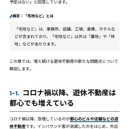
予定はない」と回答しています。
ホテルや宿泊施設に導入するスマートロックの選び方
とポイントを解説
補足：「宅地など」とは
Apple ウォレットを使った宿泊施設のキーレス化と
「宅地など」は、事務所、店舗、工場、倉庫、ホテルな
は？
どが含まれており、「宅地など」以外は「農地」や「林
地」などがあたります。
この章では、増え続ける遊休不動産の新たな問題点について
解説します。
ホーム
コロナ禍以降、遊休不動産は
1-1.
都心でも増えている
機能
コロナ禍以降、急増しているのが
都心のビルや店舗などの遊
休不動産
です。インバウンド客が消滅したのをはじめ、外出