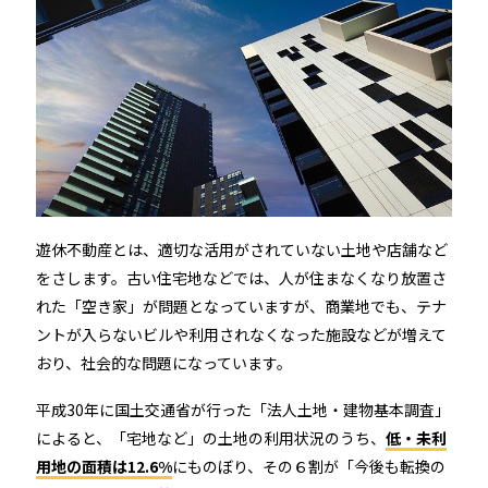
続きを読む
宿泊施設
遊休不動産とは、適切な活用がされていない土地や店舗など
をさします。古い住宅地などでは、人が住まなくなり放置さ
れた「空き家」が問題となっていますが、商業地でも、テナ
ントが入らないビルや利用されなくなった施設などが増えて
RemoteLOCKを導入するメリット
おり、社会的な問題になっています。
活用事例
お客さまの声
平成30年に国土交通省が行った「法人土地・建物基本調査」
宿泊施設での運用におすすめの記事３選
によると、「宅地など」の土地の利用状況のうち、
低・未利
無人・省人運営の宿泊施設におすすめのPMS 4選
用地の面積は12.6%
にものぼり、その６割が「今後も転換の