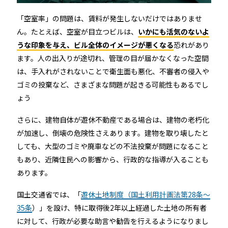
店舗
「空室率」の問題は、賃料が発生しないだけではありませ
近畿
ん。たとえば、空室が目立つビルは、
いかにも活気のないよ
オフィス
うな印象を与え、ビル全体のイメージが悪くなる
恐れがあり
中国
ます。人の出入りが途切れ、管理の目が届かなくなった空間
公共施設
は、手入れがされないことで衛生面も悪化、不審者の侵入や
四国
ゴミの投棄など、さまざまな問題が起きる可能性もあるでし
ょう
その他の業種
九州
さらに、建物自体が遊休不動産である場合は、建物の老朽化
運用イメージ
が加速し、倒壊の危険性さえあります。建物を取り壊したと
沖縄
しても、大型のゴミや廃車などの不法投棄が問題になること
もあり、近隣住民への影響から、行政的な指導が入ることも
あります。
施工会社様向け資料
国土交通省では、「
遊休土地制度（国土利用計画法第28条～
35条
）」を設け、特に取得後2年以上経過した土地の所有者
に対して、行政が必要な助言や勧告を行えるようになりまし