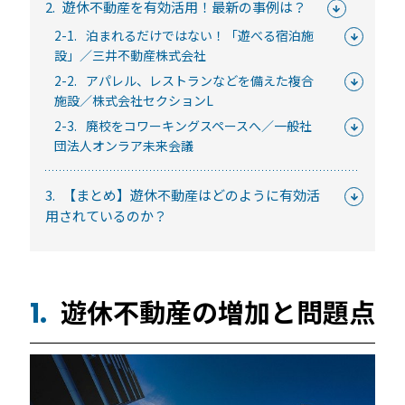
2.
遊休不動産を有効活用！最新の事例は？
常時公開中
5分でわかる！RemoteLOCKの特徴と機能について
2-1.
泊まれるだけではない！「遊べる宿泊施
設」／三井不動産株式会社
常時公開中
2-2.
アパレル、レストランなどを備えた複合
施設／株式会社セクションL
3分でわかる！RemoteLOCK機種の選び方動画
はじめての方におすすめの記事
2-3.
廃校をコワーキングスペースへ／一般社
団法人オンラア未来会議
スマートロックと結露・錆（サビ）の問題
3.
【まとめ】遊休不動産はどのように有効活
を徹底解説！防水・防錆について知ってお
用されているのか？
きたいこと
続きを読む
【まとめ】スマートロック解説 今年度こ
遊休不動産の増加と問題点
1.
そ、ビジネスにスマートロック！
続きを読む
スマートロックとは？カギのIoT化、仕組み
とメリットを解説！