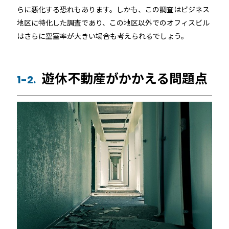
RemoteLOCK 9j
らに悪化する恐れもあります。しかも、この調査はビジネス
店舗
地区に特化した調査であり、この地区以外でのオフィスビル
工事の様子
カスタマーサポート
はさらに空室率が大きい場合も考えられるでしょう。
RemoteLOCK 9j-Q
オフィス
施工パートナー 一覧
TOBIRA
公共施設
遊休不動産がかかえる問題点
1-2.
お知らせ
セミナー
特定商取引法に基づく表記
プライバシーポリシー
全てのパートナー
RemoteLOCKクラウドサービス利用規約
パートナー製品
その他の業種
北海道
SADIOT ROOM
事例インタビュー
RemoteLOCK
アプリダウンロード
東北
製品の比較
宿泊施設
関東
レンタルスペース
中部