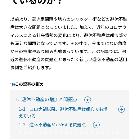
以前より、空き家問題や地方のシャッター街などの遊休不動
るご質問
機能
利用
産は大きな問題となっていました。加えて、近年のコロナウ
ィルスによる社会情勢の変化により、遊休不動産は都市部で
ら寄せられた
RemoteLOCKって何が
業種別の活用
も深刻な問題となっています。その中で、今までにない角度
ご紹介します
できるの？をご紹介します
お客様の声を
からの提案や取り組みも始まっています。この記事では、最
みる
詳しくみる
詳しく
近の遊休不動産の問題点とまったく新しい遊休不動産の活用
事例をご紹介します。
この記事の目次
1.
遊休不動産の増加と問題点
セミナー
1-1.
コロナ禍以降、遊休不動産は都心でも増
えている
RemoteLOCKの活用術や業界別の最新事例をご紹介など、不
1-2.
遊休不動産がかかえる問題点
定期で開催しています。