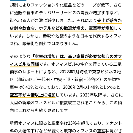
機能トップ
システム連携
規制によりファッションや化粧品などのニーズが低下、さら
に通販や食事のデリバリーサービスの需要が増加するなど、
ユニバーサルアクセスキー＆かぎ
街へ出る人が急激に減少しました。それにより
売上が落ちた
システム連携トップ
製品情報
店舗や飲食店、ホテルなどの撤退が増え、空室率が増加
して
パス
います。しかも、赤坂や池袋のような日本を代表するオフィ
連携システム一覧
製品情報トップ
ス街、繁華街も例外ではありません。
利用事例
他社スマートロックとの連携
そのような
「空室の増加」は、高い家賃が必要な都心のオフ
API連携
製品ラインナップ
利用事例トップ
ィスビルも同様
です。オフィスビルの仲介を行っている三鬼
導入の流れ
商事のレポートによると、2022年2月時点で東京ビジネス地
区（都心5区／千代田・中央・港・新宿・渋谷区）の平均空
RemoteLOCK 500i
事例一覧
室率は6.41％となっており、2020年2月の1.49%と比べると
料金
空室率が４倍以上に増加
しています。2023年以降は、さらに
RemoteLOCK 700i
大型の新築オフィスビルが複数竣工されることから、この傾
宿泊施設
取付工事
向はこれからも続く見通しです。
RemoteLOCK 8j-S
レンタルスペース
新築オフィスに限ると空室率は15%を超えており、テナント
取付工事トップ
お役立ち記事
料の大幅値下げなどが続くと既存のオフィスの空室状況がさ