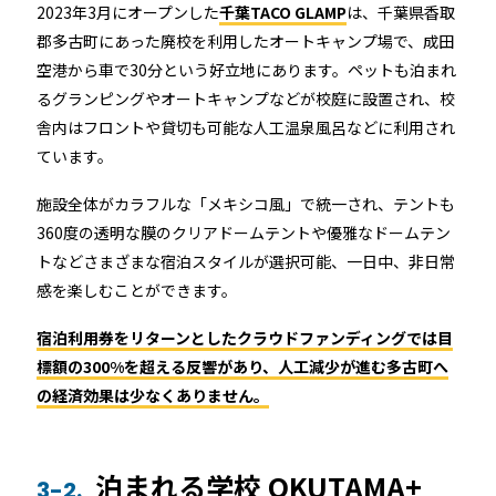
2023年3月にオープンした
千葉TACO GLAMP
は、千葉県香取
郡多古町にあった廃校を利用したオートキャンプ場で、成田
空港から車で30分という好立地にあります。ペットも泊まれ
るグランピングやオートキャンプなどが校庭に設置され、校
舎内はフロントや貸切も可能な人工温泉風呂などに利用され
ています。
施設全体がカラフルな「メキシコ風」で統一され、テントも
360度の透明な膜のクリアドームテントや優雅なドームテン
トなどさまざまな宿泊スタイルが選択可能、一日中、非日常
感を楽しむことができます。
宿泊利用券をリターンとしたクラウドファンディングでは目
標額の300%を超える反響があり、人工減少が進む多古町へ
の経済効果は少なくありません。
泊まれる学校 OKUTAMA+
3-2.