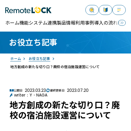
ホーム
機能
システム連携
製品情報
利用事例
導入の流れ
料金
お役立ち記事
資料請求
お問い合わせ
ログイン
ホーム
お役立ち記事
地方創成の新たな切り口？廃校の宿泊施設運営について
2023.03.23
2023.07.20
公開日
最終更新日
writer：Y・NAGA
RemoteLOCK
地方創成の新たな切り口？廃
校の宿泊施設運営について