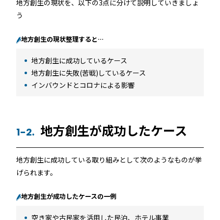
機能トップ
地方創生の現状を、以下の3点に分けて説明していきましょ
システム連携
う
ユニバーサルアクセスキー＆かぎ
システム連携トップ
製品情報
地方創生の現状整理すると…
パス
地方創生に成功しているケース
連携システム一覧
製品情報トップ
地方創生に失敗(苦戦)しているケース
利用事例
他社スマートロックとの連携
インバウンドとコロナによる影響
API連携
製品ラインナップ
利用事例トップ
導入の流れ
地方創生が成功したケース
1-2.
RemoteLOCK 500i
事例一覧
料金
地方創生に成功している取り組みとして次のようなものが挙
RemoteLOCK 700i
宿泊施設
げられます。
取付工事
RemoteLOCK 8j-S
地方創生が成功したケースの一例
レンタルスペース
取付工事トップ
お役立ち記事
空き家や古民家を活用した民泊、ホテル事業