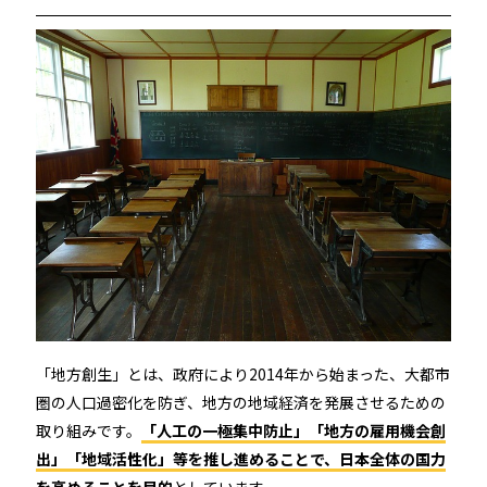
続きを読む
宿泊施設
RemoteLOCKを導入するメリット
活用事例
お客さまの声
「地方創生」とは、政府により2014年から始まった、大都市
圏の人口過密化を防ぎ、地方の地域経済を発展させるための
宿泊施設での運用におすすめの記事３選
取り組みです。
「人工の一極集中防止」「地方の雇用機会創
出」「地域活性化」等を推し進めることで、日本全体の国力
無人・省人運営の宿泊施設におすすめのPMS 4選