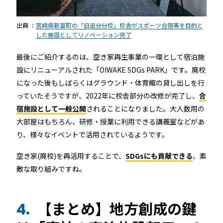
出典 ：
宮崎県新富町の「旧追分分校」校舎がスポーツ合宿等を目的と
した施設としてリノベーション完了
最後にご紹介するのは、空き家再生事業の一環として宿泊施
設にリニューアルされた「OIWAKE SDGs PARK」です。廃校
になった後もしばらくはグラウンド・体育館の貸し出しを行
っていたそうですが、2022年に校舎部分の改修が完了し、
合
宿施設として一般公開
されることになりました。大人数用の
大部屋はもちろん、研修・授業に利用できる講義室などがあ
り、様々なイベントで活用されているようです。
空き家(廃校)を再活用することで、
SDGsにも貢献できる
、素
敵な取り組みですね。
【まとめ】地方創成の鍵
4.