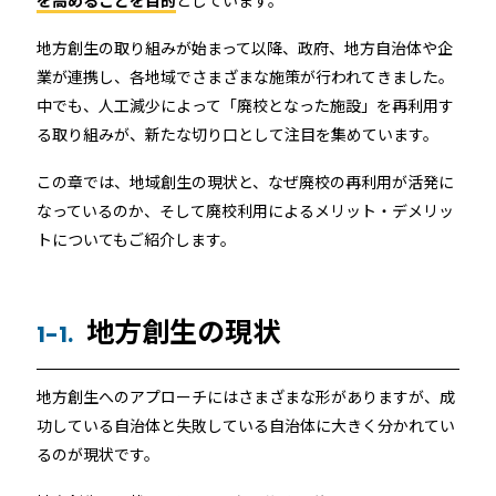
を高めることを目的
としています。
ホテルや宿泊施設に導入するスマートロックの選び方
とポイントを解説
地方創生の取り組みが始まって以降、政府、地方自治体や企
業が連携し、各地域でさまざまな施策が行われてきました。
Apple ウォレットを使った宿泊施設のキーレス化と
中でも、人工減少によって「廃校となった施設」を再利用す
は？
る取り組みが、新たな切り口として注目を集めています。
この章では、地域創生の現状と、なぜ廃校の再利用が活発に
なっているのか、そして廃校利用によるメリット・デメリッ
トについてもご紹介します。
地方創生の現状
1-1.
ホーム
地方創生へのアプローチにはさまざまな形がありますが、成
機能
功している自治体と失敗している自治体に大きく分かれてい
るのが現状です。