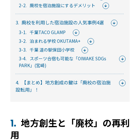
常時公開中
2-2.
廃校を宿泊施設にするデメリット
5分でわかる！RemoteLOCKの特徴と機能について
3.
廃校を利用した宿泊施設の人気事例4選
常時公開中
3-1.
千葉TACO GLAMP
3分でわかる！RemoteLOCK機種の選び方動画
3-2.
泊まれる学校 OKUTAMA+
はじめての方におすすめの記事
3-3.
千葉 道の駅保田小学校
3-4.
スポーツ合宿も可能な「OIWAKE SDGs
スマートロックと結露・錆（サビ）の問題
PARK」(宮崎)
を徹底解説！防水・防錆について知ってお
きたいこと
4.
【まとめ】地方創成の鍵は「廃校の宿泊施
続きを読む
設転用」！
【まとめ】スマートロック解説 今年度こ
そ、ビジネスにスマートロック！
続きを読む
地方創生と「廃校」の再利
1.
スマートロックとは？カギのIoT化、仕組み
用
とメリットを解説！