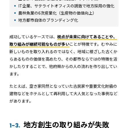
RemoteLOCK 9j
IT企業、サテライトオフィスの誘致で地方採用の強化
店舗
農林魚業の6次産業化（生産物の価値向上）
工事の様子
カスタマーサポート
地方都市自体のブランディング化
RemoteLOCK 9j-Q
オフィス
施工パートナー 一覧
成功しているケースでは、
視点が未来に向けてあることや、
TOBIRA
公共施設
取り組みが継続可能なものが多い
ことが特徴です。むやみに
お知らせ
セミナー
特定商取引法に基づく表記
プライバシーポリシー
新しいものを取り入れるのではなく、地域に根ざした古くか
全てのパートナー
RemoteLOCKクラウドサービス利用規約
パートナー製品
その他の業種
らあるものの価値を高めたり、その都市ならではの特徴を活
かしたりすることで、他府県からの人の流れを作り出してい
北海道
ます。
SADIOT ROOM
事例インタビュー
RemoteLOCK
アプリダウンロード
たとえば、空き家同然となっていた古民家や重要文化財級の
東北
建物などをホテルとして再利用して大人気となった事例など
製品の比較
宿泊施設
があります。
関東
レンタルスペース
地方創生の取り組みが失敗
中部
1-3.