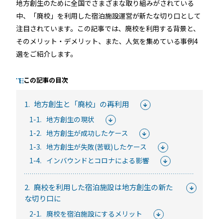
地方創生のために全国でさまざまな取り組みがされている
中、「廃校」を利用した宿泊施設運営が新たな切り口として
注目されています。この記事では、廃校を利用する背景と、
るご質問
機能
利用
そのメリット・デメリット、また、人気を集めている事例4
選をご紹介します。
ら寄せられた
RemoteLOCKって何が
業種別の活用
ご紹介します
できるの？をご紹介します
お客様の声を
この記事の目次
みる
詳しくみる
詳しく
1.
地方創生と「廃校」の再利用
1-1.
地方創生の現状
1-2.
地方創生が成功したケース
1-3.
地方創生が失敗(苦戦)したケース
1-4.
インバウンドとコロナによる影響
セミナー
2.
廃校を利用した宿泊施設は地方創生の新た
RemoteLOCKの活用術や業界別の最新事例をご紹介など、不
な切り口に
定期で開催しています。
2-1.
廃校を宿泊施設にするメリット