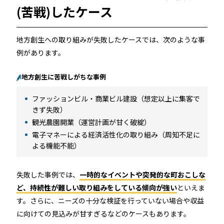
店舗
(苦戦)したケース
近畿
オフィス
地方創生への取り組みが失敗したケースでは、次のような事
中国
例があります。
公共施設
地方創生に苦戦しがちな事例
四国
その他の業種
ファッションビル・商業ビル建設（想定以上に集客で
きず失敗）
九州
観光農園開業（運営計画が甘く破綻）
運用イメージ
電子マネーによる経済活性化の取り組み（周知不足に
沖縄
よる機能不能）
失敗した事例では、
一時的なイベントや突発的な町おこしな
施工会社様向け資料
ど、持続性が難しい取り組みをしている傾向が強い
といえま
す。さらに、ニーズの十分な検証を行っていない場合や収益
に向けての見込みが甘すぎるなどのケースもあります。