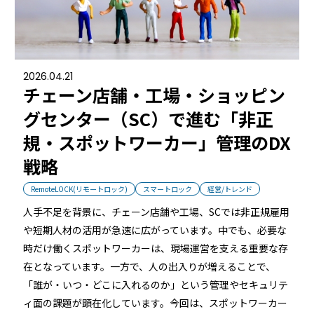
店舗
近畿
オフィス
中国
2026.04.21
チェーン店舗・工場・ショッピン
公共施設
グセンター（SC）で進む「非正
四国
その他の業種
規・スポットワーカー」管理のDX
九州
戦略
運用イメージ
RemoteLOCK(リモートロック)
スマートロック
経営/トレンド
沖縄
人手不足を背景に、チェーン店舗や工場、SCでは非正規雇用
や短期人材の活用が急速に広がっています。中でも、必要な
施工会社様向け資料
時だけ働くスポットワーカーは、現場運営を支える重要な存
在となっています。一方で、人の出入りが増えることで、
「誰が・いつ・どこに入れるのか」という管理やセキュリテ
ィ面の課題が顕在化しています。今回は、スポットワーカー