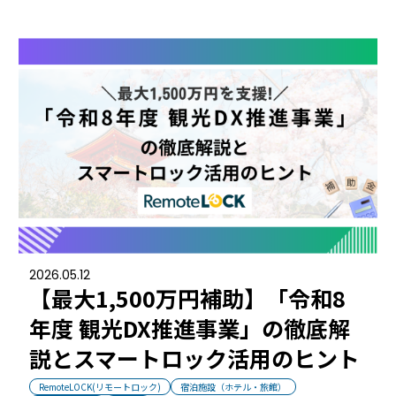
常時公開中
5分でわかる！RemoteLOCKの特徴と機能について
常時公開中
3分でわかる！RemoteLOCK機種の選び方動画
はじめての方におすすめの記事
スマートロックと結露・錆（サビ）の問題
を徹底解説！防水・防錆について知ってお
きたいこと
続きを読む
2026.05.12
【まとめ】スマートロック解説 今年度こ
【最大1,500万円補助】「令和8
そ、ビジネスにスマートロック！
年度 観光DX推進事業」の徹底解
続きを読む
説とスマートロック活用のヒント
スマートロックとは？カギのIoT化、仕組み
とメリットを解説！
RemoteLOCK(リモートロック)
宿泊施設（ホテル・旅館）