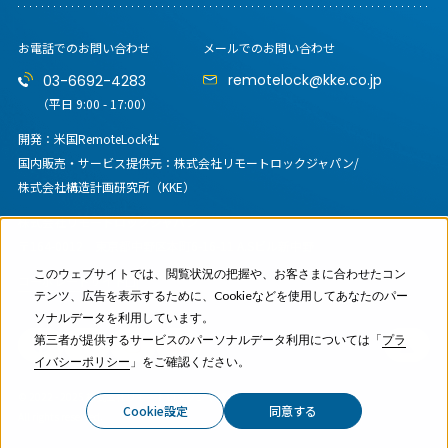
お電話でのお問い合わせ
メールでのお問い合わせ
remotelock@kke.co.jp
03-6692-4283
（平日 9:00 - 17:00）
開発：米国RemoteLock社
国内販売・サービス提供元：
株式会社リモートロックジャパン/
株式会社構造計画研究所（KKE）
株式会社リモートロックジャパン
〒164-0012
東京都中野区本町6-16-11 A.Sビル新中野
このウェブサイトでは、閲覧状況の把握や、お客さまに合わせたコン
コーポレートサイト
テンツ、広告を表示するために、Cookieなどを使用してあなたのパー
ソナルデータを利用しています。
第三者が提供するサービスのパーソナルデータ利用については「
プラ
イバシーポリシー
」をご確認ください。
© 2022 - 2025 株式会社リモートロックジャパン
Cookie設定
同意する
All rights reserved.