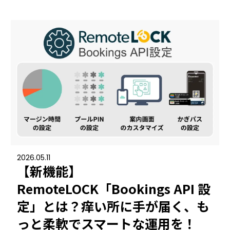
機能トップ
システム連携
ユニバーサルアクセスキー＆かぎ
システム連携トップ
製品情報
パス
連携システム一覧
製品情報トップ
利用事例
他社スマートロックとの連携
API連携
製品ラインナップ
利用事例トップ
導入の流れ
RemoteLOCK 500i
事例一覧
料金
2026.05.11
【新機能】
RemoteLOCK 700i
宿泊施設
RemoteLOCK「Bookings API 設
取付工事
定」とは？痒い所に手が届く、も
RemoteLOCK 8j-S
レンタルスペース
っと柔軟でスマートな運用を！
取付工事トップ
お役立ち記事