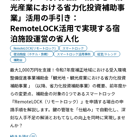
光産業における省力化投資補助事
業」活用の手引き：
RemoteLOCK活用で実現する宿
泊施設運営の省人化
RemoteLOCK(リモートロック)
スマートロック
宿泊施設（ホテル・旅館）
スマートロック活用事例
経営/トレンド
補助金
最大1,000万円を支援！令和7年度補正地域における受入環境
整備促進事業補助金「観光地・観光産業における省力化投資
補助事業 」（以降、省力化投資補助事業）の概要、前年度か
らの変更点、補助金の対象の1つであるスマートロック
『RemoteLOCK（リモートロック）』を申請する場合の申
請手順を解説します。鍵の管理を「仕組み」で自動化し、深
刻な人手不足の解消とおもてなしの向上を同時に実現しませ
んか？
続きを読む