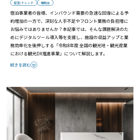
経営/トレンド
補助金
続きを読む
宿泊事業者の皆様、インバウンド需要の急速な回復による予
約増加の一方で、深刻な人手不足やフロント業務の負担増に
お悩みではありませんか？本記事では、そんな課題解決のた
めにデジタルツール導入等を支援し、施設の収益アップと業
務効率化を後押しする「令和8年度 全国の観光地・観光産業
における観光DX推進事業」について解説します。
続きを読む
宿泊施設
RemoteLOCKを導入するメリット
活用事例
お客さまの声
宿泊施設での運用におすすめの記事３選
無人・省人運営の宿泊施設におすすめのPMS 4選