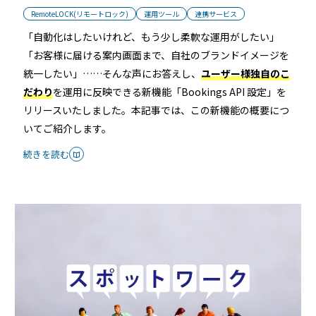
RemoteLOCK 9j
店舗
RemoteLOCK(リモートロック)
運用ツール
連携サービス
工事の様子
「自動化はしたいけれど、もう少し柔軟な運用がしたい」
カスタマーサポート
RemoteLOCK 9j-Q
「お客様に届ける案内画面まで、自社のブランドイメージを
オフィス
統一したい」……そんな声にお答えし、
ユーザー様独自のこ
施工パートナー 一覧
だわり
を運用に反映できる新機能「Bookings API 設定」を
TOBIRA
公共施設
お知らせ
セミナー
特定商取引法に基づく表記
リリースいたしました。本記事では、この新機能の概要につ
プライバシーポリシー
いてご紹介します。
全てのパートナー
RemoteLOCKクラウドサービス利用規約
パートナー製品
その他の業種
続きを読む
北海道
SADIOT ROOM
事例インタビュー
RemoteLOCK
アプリダウンロード
東北
製品の比較
宿泊施設
関東
レンタルスペース
中部