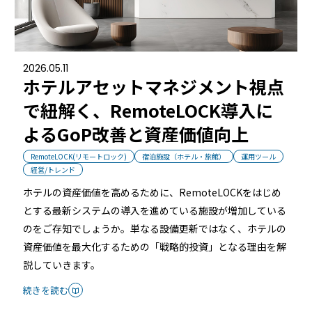
ホテルや宿泊施設に導入するスマートロックの選び方
とポイントを解説
Apple ウォレットを使った宿泊施設のキーレス化と
2026.05.11
は？
ホテルアセットマネジメント視点
で紐解く、RemoteLOCK導入に
よるGoP改善と資産価値向上
RemoteLOCK(リモートロック)
宿泊施設（ホテル・旅館）
運用ツール
経営/トレンド
ホテルの資産価値を高めるために、RemoteLOCKをはじめ
とする最新システムの導入を進めている施設が増加している
ホーム
のをご存知でしょうか。単なる設備更新ではなく、ホテルの
資産価値を最大化するための「戦略的投資」となる理由を解
説していきます。
機能
続きを読む