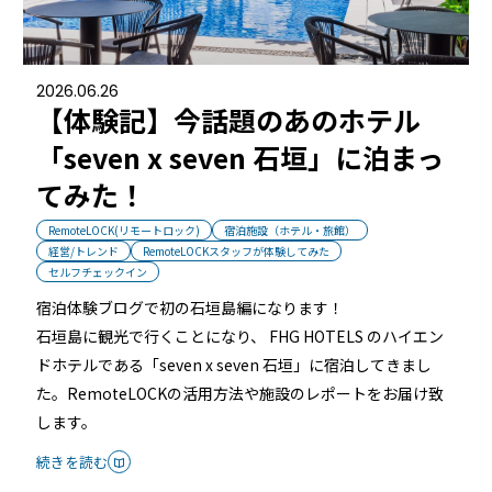
るご質問
機能
利用
2026.06.26
【体験記】今話題のあのホテル
ら寄せられた
RemoteLOCKって何が
業種別の活用
「seven x seven 石垣」に泊まっ
ご紹介します
できるの？をご紹介します
お客様の声を
てみた！
みる
詳しくみる
詳しく
RemoteLOCK(リモートロック)
宿泊施設（ホテル・旅館）
経営/トレンド
RemoteLOCKスタッフが体験してみた
セルフチェックイン
宿泊体験ブログで初の石垣島編になります！
石垣島に観光で行くことになり、 FHG HOTELS のハイエン
セミナー
ドホテルである「seven x seven 石垣」に宿泊してきまし
た。RemoteLOCKの活用方法や施設のレポートをお届け致
します。
RemoteLOCKの活用術や業界別の最新事例をご紹介など、不
定期で開催しています。
続きを読む