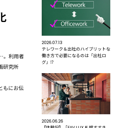
化
2026.07.13
テレワーク＆出社のハイブリットな
…。利用者
働き方で必要になるのは「出社ロ
グ」⁉
画研究所
金
よくあるご質問
。
運用コストを
お客さまから寄せられた
ともにお伝
します
ご質問をご紹介します
みる
詳しくみる
2026.06.26
【体験記】「FAV LUX 札幌すすき