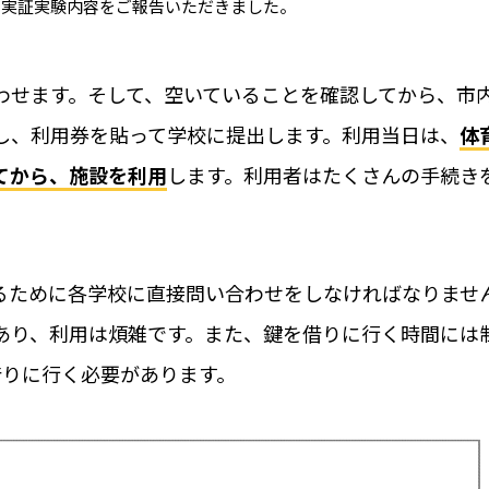
その他の業種での運
、実証実験内容をご報告いただきました。
選
RemoteLOCKも
ラン・スパ)について
共施設の鍵管理の問題を考
わせます。そして、空いていることを確認してから、市
【特集】音楽スタジオの
し、利用券を貼って学校に提出します。利用当日は、
体
事例や運用イメージ
運営の“カギ”はスマート
てから、施設を利用
します。利用者はたくさんの手続き
紹介
学習塾や自習室、英
にRemoteLOCKが
府池田市と協定
るために各学校に直接問い合わせをしなければなりませ
あり、利用は煩雑です。また、鍵を借りに行く時間には
借りに行く必要があります。
導入の流