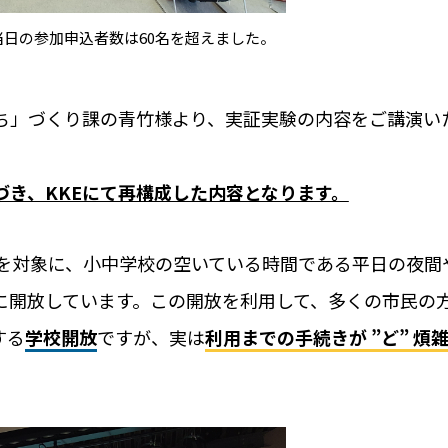
MS 4選
レンタルスペースの
当日の参加申込者数は60名を超えました。
ックの選び方とポイント
トラブルが少ないレ
レンタルスペースの
ち」づくり課の青竹様より、実証実験の内容をご講演い
キーレス化とは？
ト。
き、KKEにて再構成した内容となります。
校を対象に、小中学校の空いている時間である平日の夜間
オフィス
に開放しています。この開放を利用して、多くの市民の
する
学校開放
ですが、実は
利用までの手続きが ”ど” 煩
活用事例
RemoteLOCKを
お客さまの声