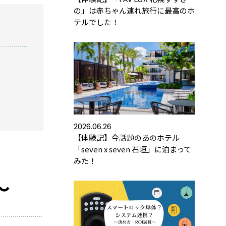
の」は赤ちゃん連れ旅行に最高のホ
テルでした！
方におすすめの記事
トロックと結露・錆（サビ）の問題を徹底解説！
防錆について知っておきたいこと
2026.06.26
【体験記】今話題のあのホテル
め】スマートロック解説 今年度こそ、ビジネス
「seven x seven 石垣」に泊まって
ートロック！
みた！
～
トロックとは？カギのIoT化、仕組みとメリットを