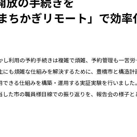
開放の手続きを
&「まちかぎリモート」で効率
かし利用の予約手続きは複雑で煩雑、予約管理も一苦労
生にも煩雑な仕組みを解決するために、豊橋市と構造計
用事例
導入の流れ
料
運用できる仕組みを構築・運用する実証実験を行いました
シーンや実際の
導入までのステップを
初期費用や
当した市の職員様目線での振り返りを、報告会の様子と
をご紹介します
ご紹介します
ご紹介
くみる
詳しくみる
詳しく