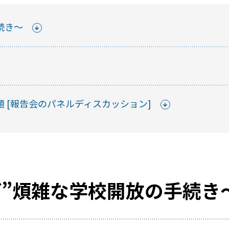
続き～
はじめての
ご紹介など、不定期で開催し
スマー
防水・
 [報告会のパネルディスカッション]
て
【まと
にスマ
ど”煩雑な学校開放の手続き
スマー
解説！