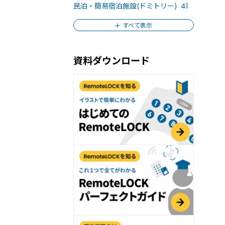
おすすめの記事３選
民泊・簡易宿泊施設(ドミトリー)
41
ィを強化する「入退室管理システム」とは？
すべて表示
ェアオフィス運営の効率と安全性を高める
資料ダウンロード
moteLOCKがおすすめな3つの理由
の声