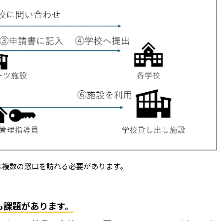
料金
取付工事
＆かぎ
取付工事
お役立ち
工事の様
携
カスタマ
は複数の窓口を訪れる必要があります。
施工パー
も課題があります。
全ての