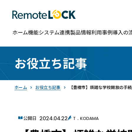
ホーム
機能
システム連携
製品情報
利用事例
導入の
お役立ち記事
ホーム
お役立ち記事
【豊橋市】煩雑な学校開放の手続き
2024.04.22
RemoteLOCK
公開日
T．KODAMA