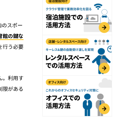
用におすすめの記事３選
導入可能！大注目のペット関連ビジネス(ドッグ
内のスポー
無人・省人運営の鍵はRemoteLOCK！
育館の鍵な
をご紹介
を行う必要
会話教室でも！子ども向け施設の入室管理
おすすめの理由
ん。利用す
制限がある
れ