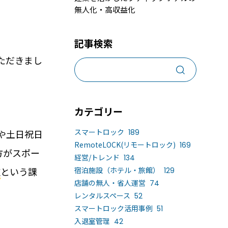
無人化・高収益化
売上アップ策、集客手段と予約システム6選
ンタルスペースの鍵の受け渡しとは？
記事検索
事業化、運営で気を付けるべき5つのポイン
ただきまし
カテゴリー
スマートロック
や土日祝日
189
RemoteLOCK(リモートロック)
169
方がスポー
経営/トレンド
134
雑
という課
宿泊施設（ホテル・旅館）
129
店舗の無人・省人運営
74
導入するメリット
活用事例
レンタルスペース
52
スマートロック活用事例
51
入退室管理
42