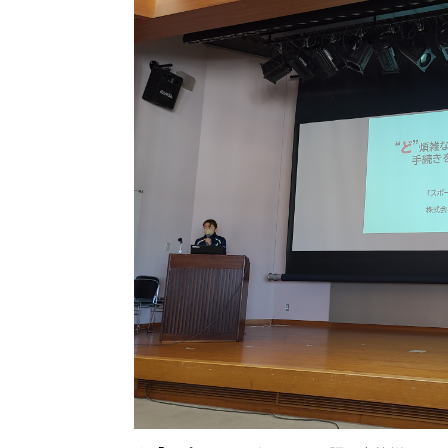
店舗での運用におすすめの記事３選
【2025年最新版】無人・省人経営が可
め
無人店舗ビジネスを始める際の3つのポ
【セミナーレポート】24時間無人での
公共施設
RemoteLOCKを導入するメリット
お客さまの声