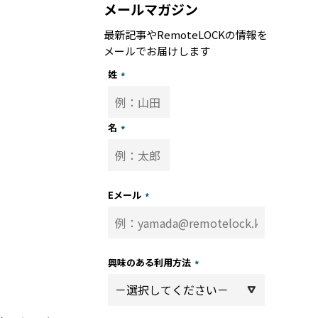
メールマガジン
最新記事やRemoteLOCKの情報を
メールでお届けします
姓
*
名
*
トップ
記事
Eメール
*
子
ーサポート
興味のある利用方法
*
トナー 一覧
パートナー