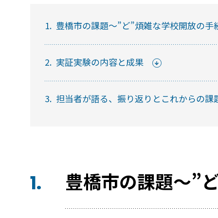
1.
豊橋市の課題～”ど”煩雑な学校開放の手
セミナー
2.
実証実験の内容と成果
RemoteLOCKの活用術や業界別の最新事例を
ています。
3.
担当者が語る、振り返りとこれからの課題
常時公開中
5分でわかる！RemoteLOCKの特徴と機能につい
常時公開中
3分でわかる！RemoteLOCK機種の選び方動画
豊橋市の課題～”
1.