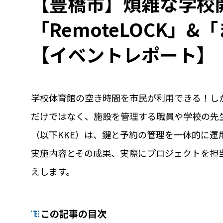
【豊橋市】煩雑な学校
「RemoteLOCK」
【イベントレポート】
学校体育館の空き時間を市民が利用できる！し
だけではなく、施設を管理する職員や学校の先
機能
利
（以下KKE）は、鍵と予約の管理を一体的に
RemoteLOCKって何が
業種別の活用
実施内容とその成果、実際にプロジェクトを担
できるの？をご紹介します
お客様の声
えします。
詳しくみる
詳し
この記事の目次