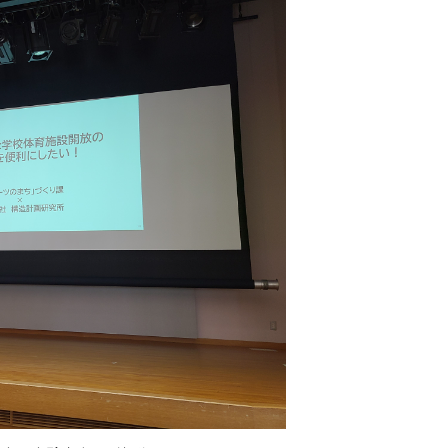
オフィスでの運用に
能なビジネス業種のまと
オフィスセキュリテ
スマートロックでシ
イントと具体事例
には？
店舗運営の方法とは
オフィスの鍵管理にRe
その他の業種
活用事例
活用事例
お客さま