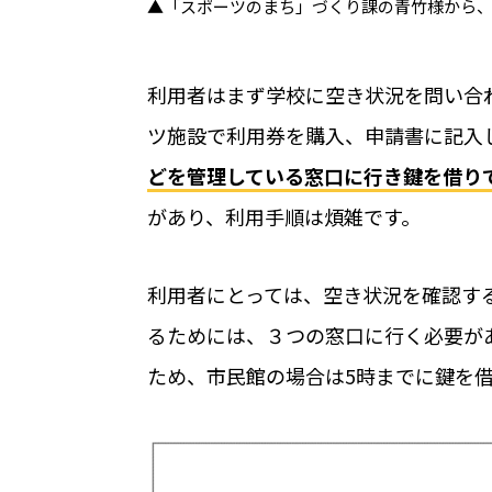
▲「スポーツのまち」づくり課の青竹様から
公共施設での運用におすすめの記事３
学校体育館の利用手続きをICT化？ 公
利用者はまず学校に空き状況を問い合
える
ツ施設で利用券を購入、申請書に記入
【2025年最新版】これからの公共施設
どを管理している窓口に行き鍵を借り
ロック。全国に広がる導入事例を一挙に
があり、利用手順は煩雑です。
ICTで公共施設管理のスマート化 大阪
利用者にとっては、空き状況を確認す
るためには、３つの窓口に行く必要が
ため、市民館の場合は5時までに鍵を
ホーム