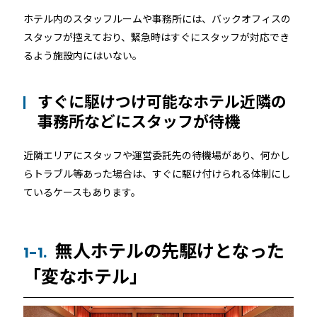
機能トップ
システム連携
ホテル内のスタッフルームや事務所には、バックオフィスの
スタッフが控えており、緊急時はすぐにスタッフが対応でき
ユニバーサルアクセスキー＆かぎ
システム連携トップ
るよう施設内にはいない。
製品情報
パス
すぐに駆けつけ可能なホテル近隣の
連携システム一覧
製品情報トップ
利用事例
事務所などにスタッフが待機
他社スマートロックとの連携
API連携
製品ラインナップ
利用事例トップ
近隣エリアにスタッフや運営委託先の待機場があり、何かし
導入の流れ
らトラブル等あった場合は、すぐに駆け付けられる体制にし
ているケースもあります。
RemoteLOCK 500i
事例一覧
料金
RemoteLOCK 700i
無人ホテルの先駆けとなった
宿泊施設
1-1.
取付工事
「変なホテル」
RemoteLOCK 8j-S
レンタルスペース
取付工事トップ
お役立ち記事