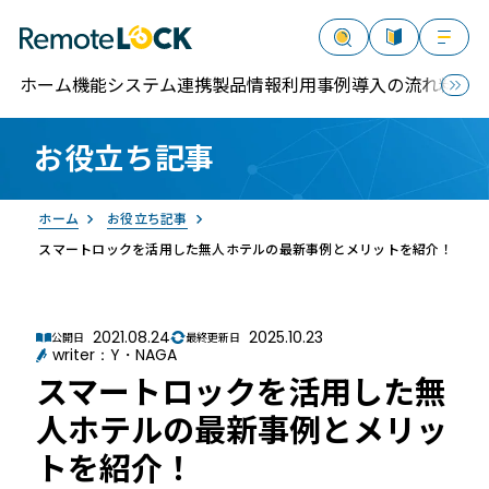
ホーム
機能
システム連携
製品情報
利用事例
導入の流れ
料金
お役立ち記事
資料請求
お問い合わせ
ログイン
ホーム
お役立ち記事
スマートロックを活用した無人ホテルの最新事例とメリットを紹介！
2021.08.24
2025.10.23
公開日
最終更新日
writer：Y・NAGA
RemoteLOCK
スマートロックを活用した無
人ホテルの最新事例とメリッ
トを紹介！