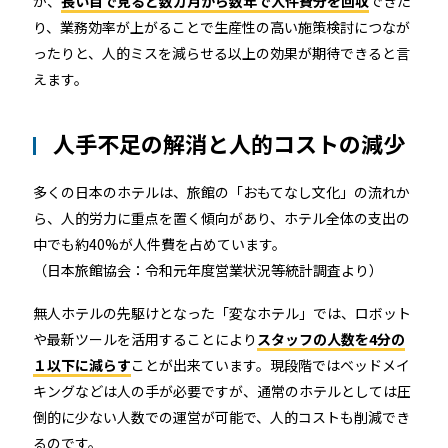
が、
長い目で見ると数カ月から数年で人件費分を回収
できた
り、業務効率が上がることで生産性の高い施策検討につなが
ったりと、人的ミスを減らせる以上の効果が期待できると言
えます。
人手不足の解消と人的コストの減少
多くの日本のホテルは、旅館の「おもてなし文化」の流れか
ら、人的労力に重点を置く傾向があり、ホテル全体の支出の
中でも約40%が人件費を占めています。
（日本旅館協会：令和元年度営業状況等統計調査より）
無人ホテルの先駆けとなった「変なホテル」では、ロボット
や最新ツールを活用することにより
スタッフの人数を4分の
１以下に減らす
ことが出来ています。現段階ではベッドメイ
キングなどは人の手が必要ですが、通常のホテルとしては圧
倒的に少ない人数での運営が可能で、人的コストも削減でき
るのです。