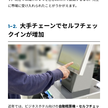
店舗
に市場に受け入れられたことがうかがえます。
近畿
オフィス
大手チェーンでセルフチェッ
中国
1-2.
公共施設
クインが増加
四国
その他の業種
九州
運用イメージ
沖縄
施工会社様向け資料
近年では、ビジネスホテル向けの
自動精算機・セルフチェッ