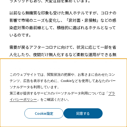
うメリットもあり、大変注目を集めています。
以前なら無機質な印象も受けた無人ホテルですが、コロナの
影響で市場のニーズも変化し、「非対面・非接触」などの感
染症対策の最前線として、積極的に選ばれるホテルとなって
いるのです。
需要が戻るアフターコロナに向けて、状況に応じて一部を省
人化したり、夜間だけ無人化するなど柔軟な運用ができる無
人ホテルのシステムを、競合に打ち勝つための新たな施策と
して検討してみてはいかがでしょうか。
このウェブサイトでは、閲覧状況の把握や、お客さまに合わせたコン
RemoteLOCK(リモートロック)では、ホテルや民泊などの宿
テンツ、広告を表示するために、Cookieなどを使用してあなたのパー
ソナルデータを利用しています。
泊事業者向けのサービス・事例紹介資料もご用意しておりま
第三者が提供するサービスのパーソナルデータ利用については「
プラ
す。ぜひ下記のバナーよりダウンロードをお願いいたしま
イバシーポリシー
」をご確認ください。
す。
Cookie設定
同意する