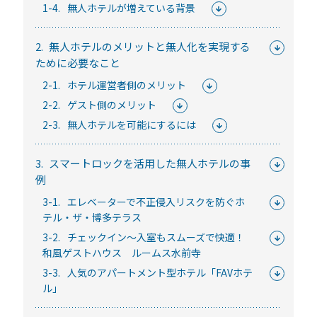
常時公開中
1-4.
無人ホテルが増えている背景
5分でわかる！RemoteLOCKの特徴と機能について
2.
無人ホテルのメリットと無人化を実現する
常時公開中
ために必要なこと
3分でわかる！RemoteLOCK機種の選び方動画
2-1.
ホテル運営者側のメリット
はじめての方におすすめの記事
2-2.
ゲスト側のメリット
2-3.
無人ホテルを可能にするには
スマートロックと結露・錆（サビ）の問題
を徹底解説！防水・防錆について知ってお
3.
スマートロックを活用した無人ホテルの事
きたいこと
例
続きを読む
3-1.
エレベーターで不正侵入リスクを防ぐホ
テル・ザ・博多テラス
【まとめ】スマートロック解説 今年度こ
3-2.
チェックイン～入室もスムーズで快適！
そ、ビジネスにスマートロック！
和風ゲストハウス ルームス水前寺
続きを読む
3-3.
人気のアパートメント型ホテル「FAVホテ
ル」
スマートロックとは？カギのIoT化、仕組み
とメリットを解説！