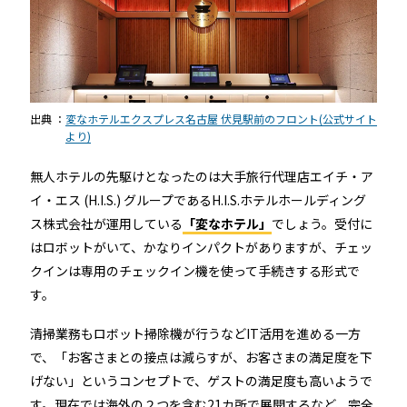
RemoteLOCK 9j
店舗
工事の様子
カスタマーサポート
RemoteLOCK 9j-Q
オフィス
施工パートナー 一覧
出典 ：
変なホテルエクスプレス名古屋 伏見駅前のフロント(公式サイト
TOBIRA
公共施設
より)
お知らせ
セミナー
特定商取引法に基づく表記
プライバシーポリシー
全てのパートナー
RemoteLOCKクラウドサービス利用規約
無人ホテルの先駆けとなったのは大手旅行代理店エイチ・ア
パートナー製品
その他の業種
イ・エス (H.I.S.) グループであるH.I.S.ホテルホールディング
ス株式会社が運用している
「変なホテル」
でしょう。受付に
北海道
SADIOT ROOM
はロボットがいて、かなりインパクトがありますが、チェッ
事例インタビュー
RemoteLOCK
アプリダウンロード
クインは専用のチェックイン機を使って手続きする形式で
東北
す。
製品の比較
宿泊施設
清掃業務もロボット掃除機が行うなどIT活用を進める一方
関東
で、「お客さまとの接点は減らすが、お客さまの満足度を下
レンタルスペース
げない」というコンセプトで、ゲストの満足度も高いようで
中部
す。現在では海外の２つを含む21カ所で展開するなど、完全