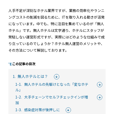
人手不足が深刻なホテル業界ですが、業務の効率化やランニ
ングコストの削減を図るために、ITを取り入れる動きが活発
るご質問
機能
利用
になっています。中でも、特に注目を集めているのが「無人
ら寄せられた
RemoteLOCKって何が
業種別の活用
ホテル」です。無人ホテルは文字通り、ホテルにスタッフが
ご紹介します
できるの？をご紹介します
お客様の声を
常駐しない運営形式ですが、実際にはどのような仕組みで成
り立っているのでしょうか？ホテル無人運営のメリットや、
みる
詳しくみる
詳しく
その方法について解説しております。
この記事の目次
1.
無人ホテルとは？
セミナー
1-1.
無人ホテルの先駆けとなった「変なホテ
ル」
1-2.
大手チェーンでセルフチェックインが増
RemoteLOCKの活用術や業界別の最新事例をご紹介など、不
加
定期で開催しています。
1-3.
感染症対策が後押しに