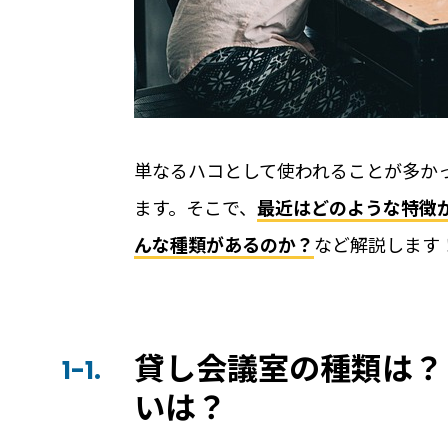
無人・省人運営の宿泊施設におすすめのP
ホテルや宿泊施設に導入するスマートロ
を解説
Apple ウォレットを使った宿泊施設の
単なるハコとして使われることが多か
ます。そこで、
最近はどのような特徴
んな種類があるのか？
など解説します
店舗
貸し会議室の種類は？
RemoteLOCKを導入するメリット
1-1.
お客さまの声
いは？