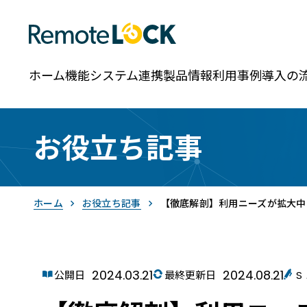
ホーム
機能
システム連携
製品情報
利用事例
導入の
お役立ち記事
ホーム
お役立ち記事
【徹底解剖】利用ニーズが拡大中
2024.03.21
2024.08.21
RemoteLOCK
公開日
最終更新日
S