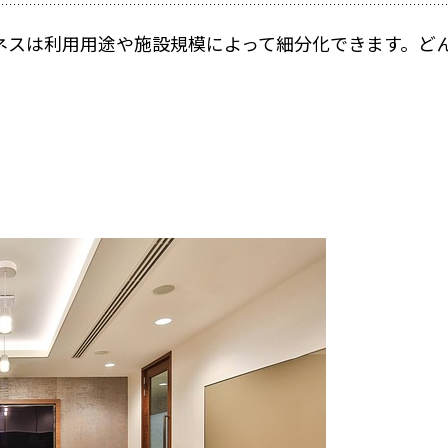
オフィスでの運用に
ネスは利用用途や施設規模によって細分化できます。ど
能なビジネス業種のまと
オフィスセキュリテ
スマートロックでシ
イントと具体事例
には？
店舗運営の方法とは
オフィスの鍵管理にRe
その他の業種
活用事例
活用事例
お客さま