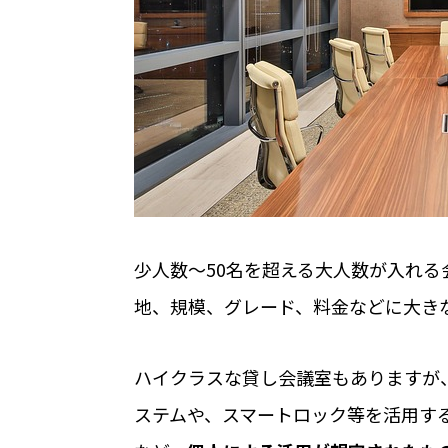
公共施設での運用におすすめの記事３
学校体育館の利用手続きをICT化？ 公
える
【2025年最新版】これからの公共施設
ロック。全国に広がる導入事例を一挙に
ICTで公共施設管理のスマート化 大阪
少人数〜50名を超える大人数が入れる
地、規模、グレード、料金などに大き
ホーム
ハイクラスな貸し会議室もありますが
ステムや、スマートロック等を活用す