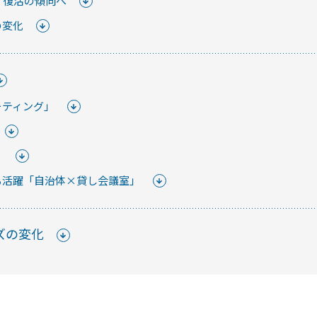
 復活の傾向へ
の変化
はじめての
ご紹介など、不定期で開催し
ーティング」
スマー
防水・
」
も活躍「自治体×貸し会議室」
て
【まと
にスマ
ズの変化
スマー
解説！