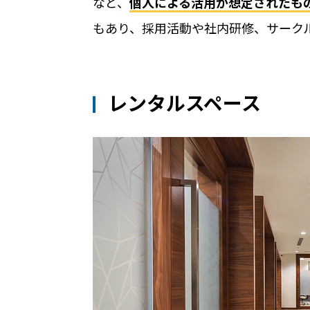
など、
個人による活用が想定されたも
機能
もあり、採用活動や社内研修、サーク
機能トップ
システム連携
レンタルスペース
ユニバーサルアクセスキー
システム連携トップ
パス
製品情報
連携システム一覧
他社スマートロックとの連
製品情報トップ
利用事例
API連携
製品ラインナップ
利用事例トップ