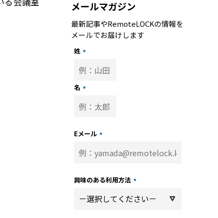
いる会議室
メールマガジン
最新記事やRemoteLOCKの情報を
メールでお届けします
姓
*
名
*
トップ
記事
Eメール
*
子
ーサポート
興味のある利用方法
*
トナー 一覧
パートナー