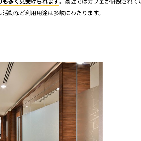
のも多く見受けられます
。最近ではカフェが併設されて
料金
ル活動など利用用途は多岐にわたります。
取付工事
＆かぎ
取付工事
お役立ち
工事の様
携
カスタマ
施工パー
全ての