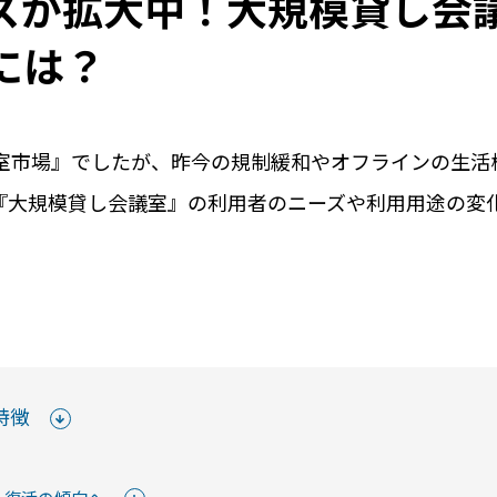
ズが拡大中！大規模貸し会
には？
室市場』でしたが、昨今の規制緩和やオフラインの生活
『大規模貸し会議室』の利用者のニーズや利用用途の変
用事例
導入の流れ
料
シーンや実際の
導入までのステップを
初期費用や
をご紹介します
ご紹介します
ご紹介
くみる
詳しくみる
詳しく
特徴