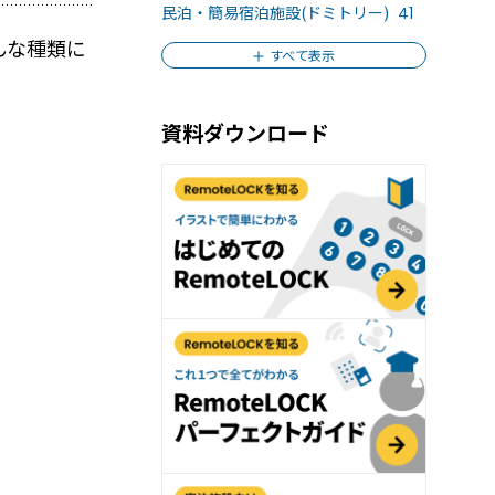
おすすめの記事３選
民泊・簡易宿泊施設(ドミトリー)
41
んな種類に
ィを強化する「入退室管理システム」とは？
すべて表示
ェアオフィス運営の効率と安全性を高める
資料ダウンロード
moteLOCKがおすすめな3つの理由
の声