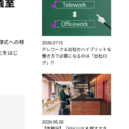
議室
様式への移
2026.07.13
テレワーク＆出社のハイブリットな
化をはじ
働き方で必要になるのは「出社ロ
グ」⁉
金
よくあるご質問
運用コストを
お客さまから寄せられた
します
ご質問をご紹介します
みる
詳しくみる
2026.06.26
【体験記】「FAV LUX 札幌すすき