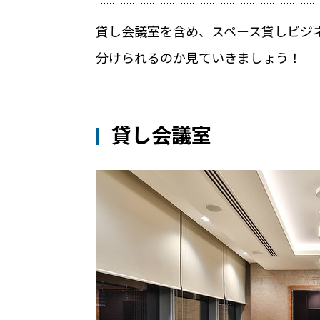
店舗での運用におすすめの記事３選
貸し会議室を含め、スペース貸しビジ
【2025年最新版】無人・省人経営が可
分けられるのか見ていきましょう！
め
無人店舗ビジネスを始める際の3つのポ
【セミナーレポート】24時間無人での
貸し会議室
公共施設
RemoteLOCKを導入するメリット
お客さまの声