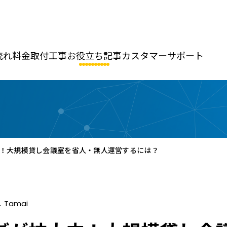
流れ
料金
取付工事
お役立ち記事
カスタマーサポート
！大規模貸し会議室を省人・無人運営するには？
．Tamai