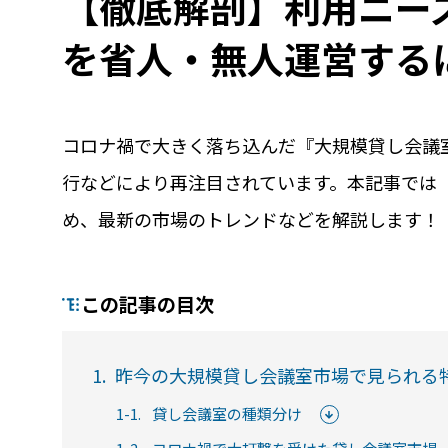
【徹底解剖】利用ニー
を省人・無人運営する
コロナ禍で大きく落ち込んだ『大規模貸し会議
行などにより再注目されています。本記事では
め、最新の市場のトレンドなどを解説します！
機能
利
RemoteLOCKって何が
業種別の活用
この記事の目次
できるの？をご紹介します
お客様の声
詳しくみる
詳し
1.
昨今の大規模貸し会議室市場で見られる
1-1.
貸し会議室の種類分け