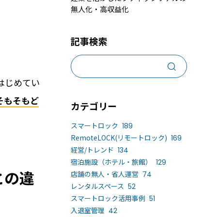
無人化・高収益化
売上アップ策、集客手段と予約システム6選
ンタルスペースの鍵の受け渡しとは？
記事検索
事業化、運営で気を付けるべき5つのポイン
はじめてい
そもそもど
カテゴリー
スマートロック
189
RemoteLOCK(リモートロック)
169
経営/トレンド
134
宿泊施設（ホテル・旅館）
129
との違
店舗の無人・省人運営
74
導入するメリット
活用事例
レンタルスペース
52
スマートロック活用事例
51
入退室管理
42