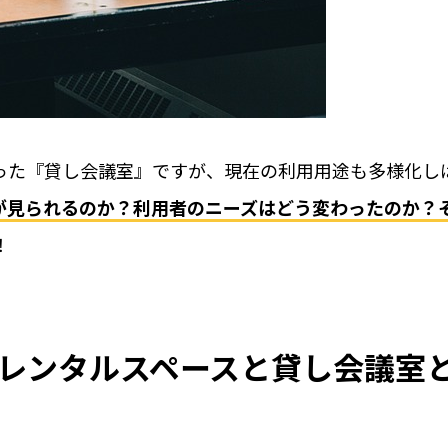
MS 4選
レンタルスペースの
ックの選び方とポイント
トラブルが少ないレ
レンタルスペースの
キーレス化とは？
ト。
った『貸し会議室』ですが、現在の利用用途も多様化し
が見られるのか？利用者のニーズはどう変わったのか？
！
オフィス
レンタルスペースと貸し会議室
活用事例
RemoteLOCKを
お客さまの声