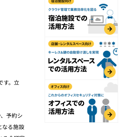
用におすすめの記事３選
導入可能！大注目のペット関連ビジネス(ドッグ
無人・省人運営の鍵はRemoteLOCK！
をご紹介
会話教室でも！子ども向け施設の入室管理
おすすめの理由
です。立
れ
や、予約シ
となる施設