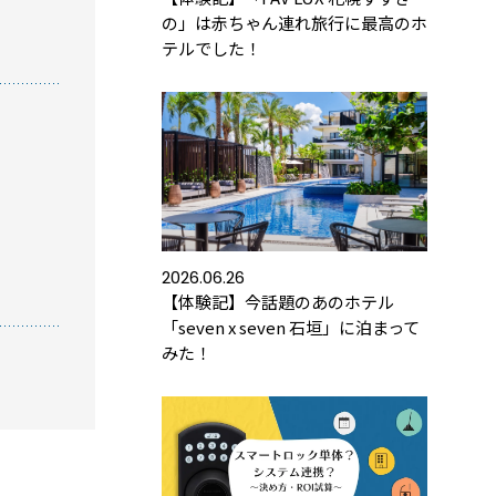
の」は赤ちゃん連れ旅行に最高のホ
テルでした！
方におすすめの記事
トロックと結露・錆（サビ）の問題を徹底解説！
防錆について知っておきたいこと
2026.06.26
【体験記】今話題のあのホテル
め】スマートロック解説 今年度こそ、ビジネス
「seven x seven 石垣」に泊まって
ートロック！
みた！
トロックとは？カギのIoT化、仕組みとメリットを