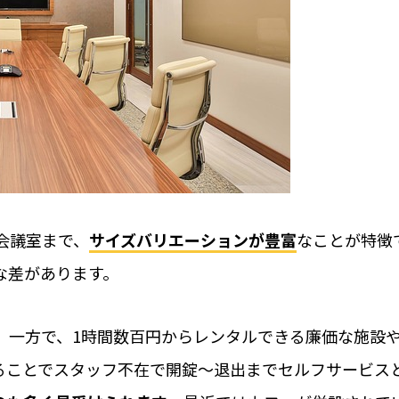
その他の業種での運
選
RemoteLOCKも
ラン・スパ)について
共施設の鍵管理の問題を考
【特集】音楽スタジオの
事例や運用イメージ
運営の“カギ”はスマート
紹介
学習塾や自習室、英
にRemoteLOCKが
府池田市と協定
会議室まで、
サイズバリエーションが豊富
なことが特徴
な差があります。
導入の流
、一方で、1時間数百円からレンタルできる廉価な施設
ることでスタッフ不在で開錠～退出までセルフサービス