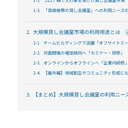
1-2.
コロナ禍で大打撃を受けた貸し会議室市場
1-3.
「高価格帯の貸し会議室」への利用ニーズ
セミナー
2.
大規模貸し会議室市場の利用用途とは
RemoteLOCKの活用術や業界別の最新事例を
2-1.
チームビルディングで活躍「オフサイトミ
ています。
2-2.
対面開催の増加傾向へ「セミナー・研修」
2-3.
オンラインからオフラインへ「企業内研修
常時公開中
2-4.
【番外編】地域創生やコミュニティ形成に
5分でわかる！RemoteLOCKの特徴と機能につい
常時公開中
3.
【まとめ】大規模貸し会議室の利用ニー
3分でわかる！RemoteLOCK機種の選び方動画