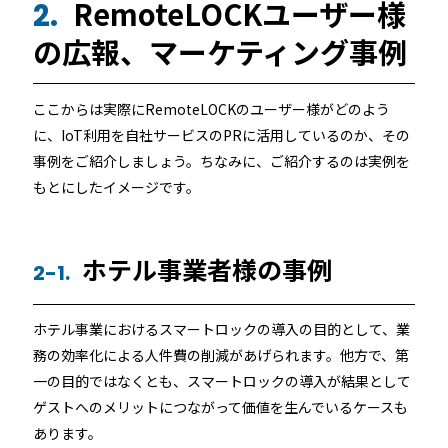
RemoteLOCKユーザー様
2.
店舗
の広報、マーケティング事例
近畿
オフィス
中国
ここからは実際にRemoteLOCKのユーザー様がどのよう
公共施設
に、IoT利用を自社サービスのPRに活用しているのか、その
事例をご紹介しましょう。ちなみに、ご紹介するのは実例を
四国
もとにしたイメージです。
その他の業種
九州
運用イメージ
ホテル事業者様の事例
2-1.
沖縄
ホテル事業におけるスマートロックの導入の目的として、業
施工会社様向け資料
務の効率化による人件費の削減があげられます。他方で、第
一の目的ではなくとも、スマートロックの導入が結果として
ゲストへのメリットにつながって価値を生んでいるケースも
あります。