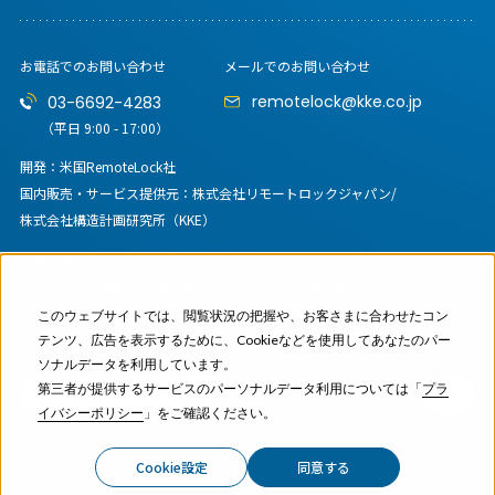
お電話でのお問い合わせ
メールでのお問い合わせ
remotelock@kke.co.jp
03-6692-4283
（平日 9:00 - 17:00）
開発：米国RemoteLock社
国内販売・サービス提供元：
株式会社リモートロックジャパン/
株式会社構造計画研究所（KKE）
株式会社リモートロックジャパン
〒164-0012
東京都中野区本町6-16-11 A.Sビル新中野
このウェブサイトでは、閲覧状況の把握や、お客さまに合わせたコン
コーポレートサイト
テンツ、広告を表示するために、Cookieなどを使用してあなたのパー
ソナルデータを利用しています。
第三者が提供するサービスのパーソナルデータ利用については「
プラ
イバシーポリシー
」をご確認ください。
© 2022 - 2025 株式会社リモートロックジャパン
Cookie設定
同意する
All rights reserved.