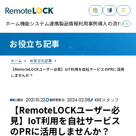
ホーム
機能
システム連携
製品情報
利用事例
導入の流れ
料金
お役立ち記事
資料請求
お問い合わせ
ログイン
ホーム
お役立ち記事
【RemoteLOCKユーザー必見】IoT利用を自社サービスのPRに活用
しませんか？
2021.10.22
2024.02.08
KKEスタッフ
公開日
最終更新日
RemoteLOCK
【RemoteLOCKユーザー必
見】IoT利用を自社サービス
のPRに活用しませんか？