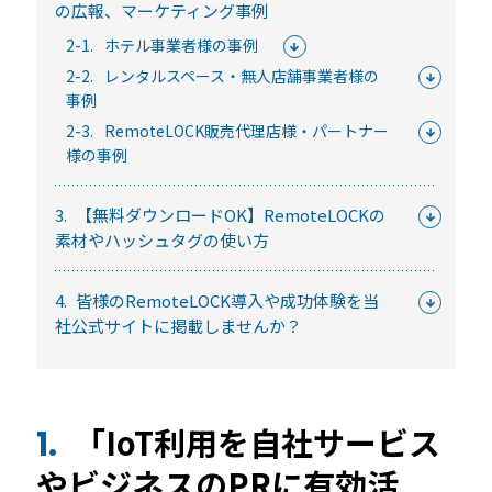
の広報、マーケティング事例
常時公開中
5分でわかる！RemoteLOCKの特徴と機能について
2-1.
ホテル事業者様の事例
2-2.
レンタルスペース・無人店舗事業者様の
常時公開中
事例
3分でわかる！RemoteLOCK機種の選び方動画
2-3.
RemoteLOCK販売代理店様・パートナー
はじめての方におすすめの記事
様の事例
3.
【無料ダウンロードOK】RemoteLOCKの
スマートロックと結露・錆（サビ）の問題
素材やハッシュタグの使い方
を徹底解説！防水・防錆について知ってお
きたいこと
4.
皆様のRemoteLOCK導入や成功体験を当
続きを読む
社公式サイトに掲載しませんか？
【まとめ】スマートロック解説 今年度こ
そ、ビジネスにスマートロック！
続きを読む
「IoT利用を自社サービス
1.
スマートロックとは？カギのIoT化、仕組み
やビジネスのPRに有効活
とメリットを解説！