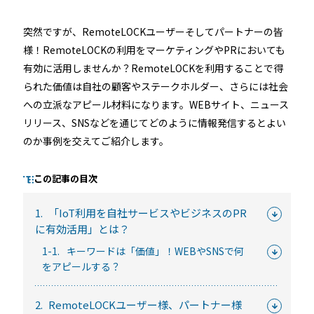
突然ですが、RemoteLOCKユーザーそしてパートナーの皆
様！RemoteLOCKの利用をマーケティングやPRにおいても
るご質問
機能
利用
有効に活用しませんか？RemoteLOCKを利用することで得
ら寄せられた
RemoteLOCKって何が
業種別の活用
られた価値は自社の顧客やステークホルダー、さらには社会
ご紹介します
できるの？をご紹介します
お客様の声を
への立派なアピール材料になります。WEBサイト、ニュース
リリース、SNSなどを通じてどのように情報発信するとよい
みる
詳しくみる
詳しく
のか事例を交えてご紹介します。
この記事の目次
1.
「IoT利用を自社サービスやビジネスのPR
に有効活用」とは？
セミナー
1-1.
キーワードは「価値」！WEBやSNSで何
をアピールする？
RemoteLOCKの活用術や業界別の最新事例をご紹介など、不
定期で開催しています。
2.
RemoteLOCKユーザー様、パートナー様