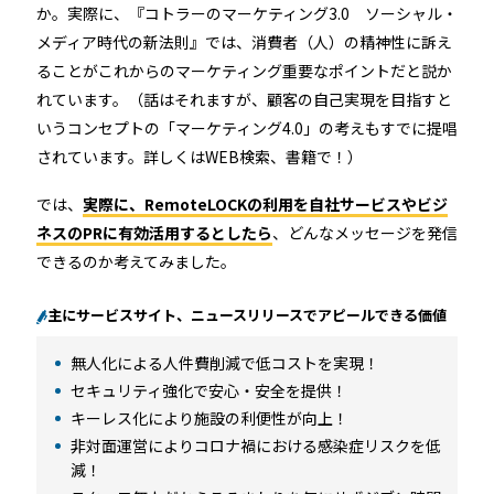
機能トップ
システム連携
か。実際に、『コトラーのマーケティング3.0 ソーシャル・
メディア時代の新法則』では、消費者（人）の精神性に訴え
ることがこれからのマーケティング重要なポイントだと説か
ユニバーサルアクセスキー＆かぎ
システム連携トップ
製品情報
れています。（話はそれますが、顧客の自己実現を目指すと
パス
いうコンセプトの「マーケティング4.0」の考えもすでに提唱
連携システム一覧
されています。詳しくはWEB検索、書籍で！）
製品情報トップ
利用事例
他社スマートロックとの連携
では、
実際に、RemoteLOCKの利用を自社サービスやビジ
API連携
ネスのPRに有効活用するとしたら
、どんなメッセージを発信
製品ラインナップ
利用事例トップ
導入の流れ
できるのか考えてみました。
RemoteLOCK 500i
事例一覧
主にサービスサイト、ニュースリリースでアピールできる価値
料金
無人化による人件費削減で低コストを実現！
RemoteLOCK 700i
宿泊施設
セキュリティ強化で安心・安全を提供！
取付工事
キーレス化により施設の利便性が向上！
RemoteLOCK 8j-S
非対面運営によりコロナ禍における感染症リスクを低
レンタルスペース
減！
取付工事トップ
お役立ち記事