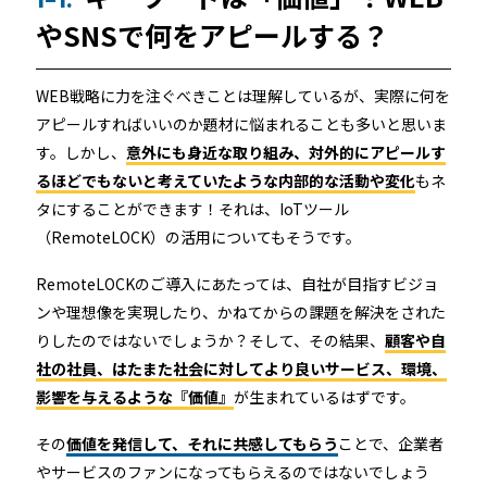
1-1.
ホテルや宿泊施設に導入するスマートロックの選び方
やSNSで何をアピールする？
とポイントを解説
Apple ウォレットを使った宿泊施設のキーレス化と
WEB戦略に力を注ぐべきことは理解しているが、実際に何を
は？
アピールすればいいのか題材に悩まれることも多いと思いま
す。しかし、
意外にも身近な取り組み、対外的にアピールす
るほどでもないと考えていたような内部的な活動や変化
もネ
タにすることができます！それは、IoTツール
（RemoteLOCK）の活用についてもそうです。
RemoteLOCKのご導入にあたっては、自社が目指すビジョ
ンや理想像を実現したり、かねてからの課題を解決をされた
ホーム
りしたのではないでしょうか？そして、その結果、
顧客や自
社の社員、はたまた社会に対してより良いサービス、環境、
影響を与えるような『価値』
が生まれているはずです。
機能
その
価値を発信して、それに共感してもらう
ことで、企業者
やサービスのファンになってもらえるのではないでしょう