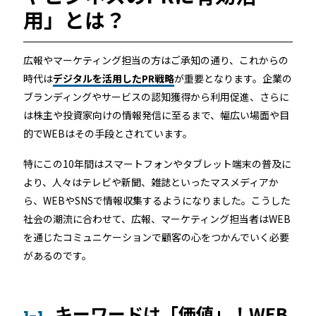
用」とは？
続きを読む
広報やマーケティング担当の方はご承知の通り、これからの
時代は
デジタルを活用したPR戦略
が重要となります。企業の
ブランディングやサービスの認知獲得から利用促進、さらに
は株主や投資家向けの情報発信に至るまで、幅広い場面や目
的でWEBはその手段とされています。
宿泊施設
特にこの10年間はスマートフォンやタブレット端末の普及に
より、人々はテレビや新聞、雑誌といったマスメディアか
ら、WEBやSNSで情報収集するようになりました。こうした
社会の潮流に合わせて、広報、マーケティング担当者はWEB
RemoteLOCKを導入するメリット
活用事例
お客さまの声
を通じたコミュニケーションで顧客の心をつかんでいく必要
があるのです。
宿泊施設での運用におすすめの記事３選
無人・省人運営の宿泊施設におすすめのPMS 4選
キーワードは「価値」！WEB