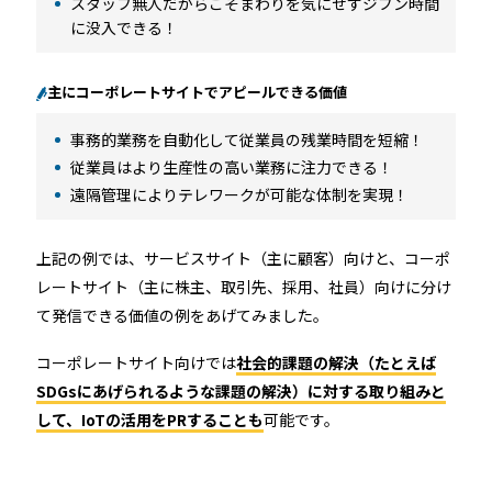
スタッフ無人だからこそまわりを気にせずジブン時間
RemoteLOCK 9j
店舗
に没入できる！
工事の様子
カスタマーサポート
RemoteLOCK 9j-Q
オフィス
主にコーポレートサイトでアピールできる価値
施工パートナー 一覧
事務的業務を自動化して従業員の残業時間を短縮！
TOBIRA
公共施設
従業員はより生産性の高い業務に注力できる！
お知らせ
セミナー
特定商取引法に基づく表記
プライバシーポリシー
遠隔管理によりテレワークが可能な体制を実現！
全てのパートナー
RemoteLOCKクラウドサービス利用規約
パートナー製品
その他の業種
上記の例では、サービスサイト（主に顧客）向けと、コーポ
北海道
レートサイト（主に株主、取引先、採用、社員）向けに分け
SADIOT ROOM
事例インタビュー
RemoteLOCK
アプリダウンロード
て発信できる価値の例をあげてみました。
東北
コーポレートサイト向けでは
社会的課題の解決（たとえば
製品の比較
宿泊施設
SDGsにあげられるような課題の解決）に対する取り組みと
関東
して、IoTの活用をPRすることも
可能です。
レンタルスペース
中部