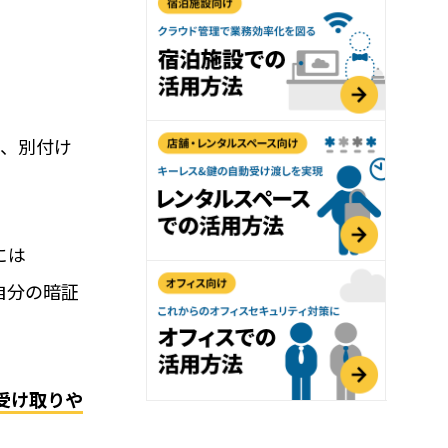
用におすすめの記事３選
導入可能！大注目のペット関連ビジネス(ドッグ
無人・省人運営の鍵はRemoteLOCK！
をご紹介
で、別付け
会話教室でも！子ども向け施設の入室管理
おすすめの理由
には
自分の暗証
れ
受け取りや