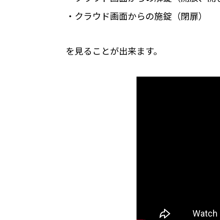
店舗での運用におすすめの記事３選
・クラウド画面からの施錠（閉扉）
【2025年最新版】無人・省人経営が可
め
を見ることが出来ます。
無人店舗ビジネスを始める際の3つのポ
【セミナーレポート】24時間無人での
公共施設
RemoteLOCKを導入するメリット
お客さまの声