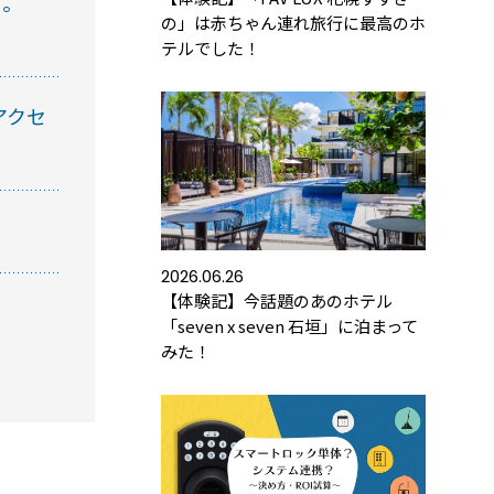
に。
の」は赤ちゃん連れ旅行に最高のホ
テルでした！
方におすすめの記事
アクセ
トロックと結露・錆（サビ）の問題を徹底解説！
防錆について知っておきたいこと
2026.06.26
【体験記】今話題のあのホテル
め】スマートロック解説 今年度こそ、ビジネス
「seven x seven 石垣」に泊まって
ートロック！
みた！
トロックとは？カギのIoT化、仕組みとメリットを