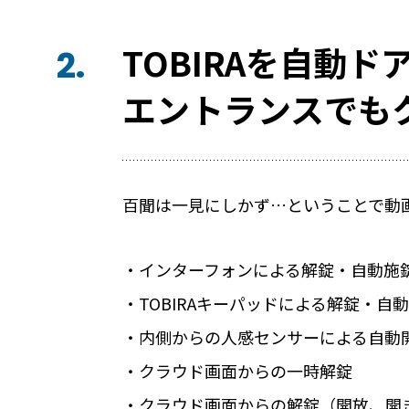
無人・省人運営の宿泊施設におすすめのP
TOBIRAを自動
2.
ホテルや宿泊施設に導入するスマートロ
を解説
エントランスでも
Apple ウォレットを使った宿泊施設の
百聞は一見にしかず…ということで動
店舗
・インターフォンによる解錠・自動施
・TOBIRAキーパッドによる解錠・自
RemoteLOCKを導入するメリット
・内側からの人感センサーによる自動
お客さまの声
・クラウド画面からの一時解錠
・クラウド画面からの解錠（開放、開