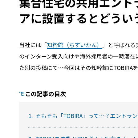
集合住宅の共用エントラ
アに設置するとどうい
当社には「
知粋館（ちすいかん）
」と呼ばれる
のインターン受入向けや海外採用者の一時滞在
た別の投稿にて…今回はその知粋館にTOBIR
機能
利
RemoteLOCKって何が
業種別の活用
この記事の目次
できるの？をご紹介します
お客様の声
詳しくみる
詳し
1.
そもそも「TOBIRA」って…？エントラ