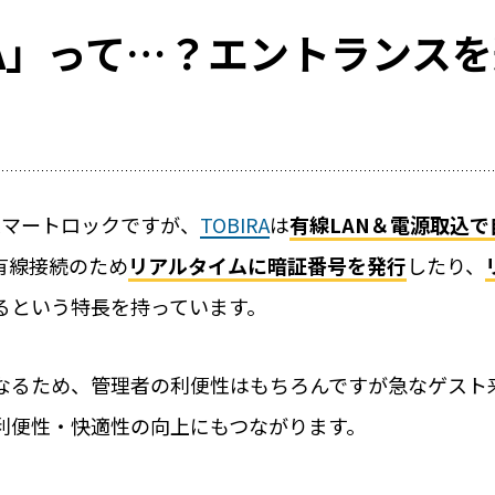
RA」って…？エントランス
式のスマートロックですが、
TOBIRA
は
有線LAN＆電源取込
有線接続のため
リアルタイムに暗証番号を発行
したり、
レンタルスペ
るという特長を持っています。
活用事例
RemoteLOCKを
なるため、管理者の利便性はもちろんですが急なゲスト
お客さまの声
利便性・快適性の向上にもつながります。
選
レンタルスペースで