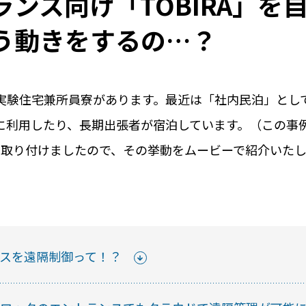
ンス向け「TOBIRA」を
う動きをするの…？
実験住宅兼所員寮があります。最近は「社内民泊」とし
に利用したり、長期出張者が宿泊しています。（この事
Aを取り付けましたので、その挙動をムービーで紹介いた
用事例
導入の流れ
料
シーンや実際の
導入までのステップを
初期費用や
をご紹介します
ご紹介します
ご紹介
くみる
詳しくみる
詳しく
ンスを遠隔制御って！？