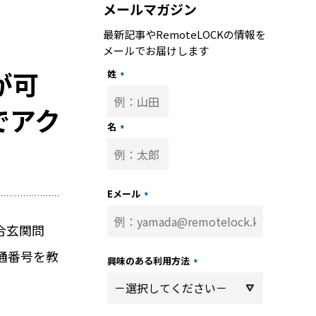
メールマガジン
最新記事やRemoteLOCKの情報を
メールでお届けします
が可
姓
*
でアク
名
*
トップ
記事
Eメール
*
子
合玄関問
ーサポート
通番号を教
興味のある利用方法
*
トナー 一覧
パートナー