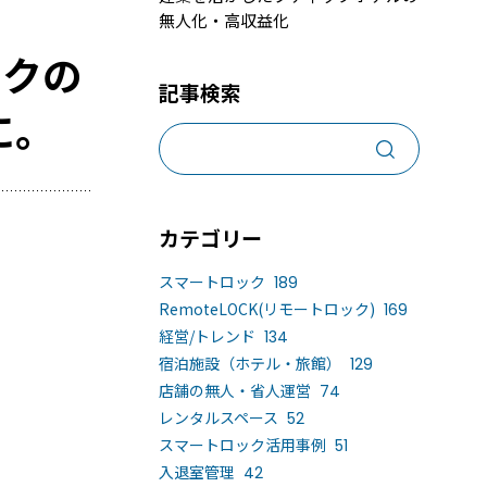
無人化・高収益化
売上アップ策、集客手段と予約システム6選
ックの
ンタルスペースの鍵の受け渡しとは？
記事検索
事業化、運営で気を付けるべき5つのポイン
に。
カテゴリー
スマートロック
189
RemoteLOCK(リモートロック)
169
経営/トレンド
134
宿泊施設（ホテル・旅館）
129
店舗の無人・省人運営
74
導入するメリット
活用事例
レンタルスペース
52
スマートロック活用事例
51
入退室管理
42