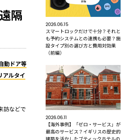
を遠隔
2026.06.15
スマートロックだけで十分？それと
も予約システムとの連携も必要？施
設タイプ別の選び方と費用対効果
（前編）
で自動ドア等
リアルタイ
ース
導入するメリット
活用事例
来訪などで
2026.06.11
【海外事例】「ゼロ・サービス」が
最高のサービス？イギリスの歴史的
の運用におすすめの記事３選
建築を活かしたブティックホテルの