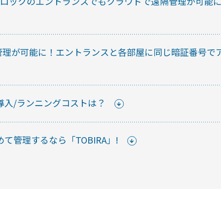
ートロックのエントランスでもクラウドで遠隔管理が可能
はじめての
るごと管理が可能に！エントランスと各部屋に同じ暗証番号で
ご紹介など、不定期で開催し
スマー
防水・
導入/ランニングコストは？
て
【まと
管理するなら「TOBIRA」!
にスマ
スマー
解説！