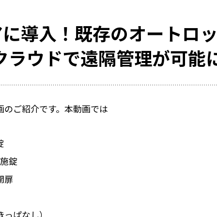
MS 4選
レンタルスペースの
ドアに導入！既存のオートロ
ックの選び方とポイント
トラブルが少ないレ
レンタルスペースの
クラウドで遠隔管理が可能
キーレス化とは？
ト。
画のご紹介です。本動画では
オフィス
錠
動施錠
活用事例
RemoteLOCKを
開扉
お客さまの声
きっぱなし）