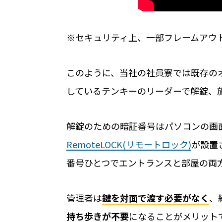
公共施設での運用におすすめの記事３
※セキュリティ上、一部フレームアウ
学校体育館の利用手続きをICT化？ 公
える
【2025年最新版】これからの公共施設
このように、当社の社員寮では既存のオ
ロック。全国に広がる導入事例を一挙に
しているテンキーのリーダーで解錠、
ICTで公共施設管理のスマート化 大阪
解錠のための暗証番号はパソコンの画
RemoteLOCK(リモートロック)
が設置
番号ひとつでエントランスと部屋の両
ホーム
管理者は
鍵を対面で渡す必要がなく
、
持ち歩きが不要
になることがメリット