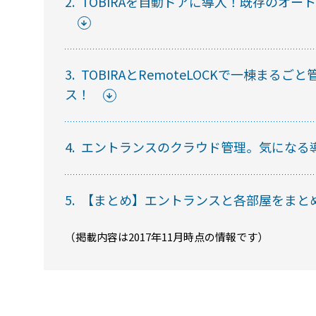
2.
TOBIRAを自動ドアに導入！既存のオ
セミナー
3.
TOBIRAとRemoteLOCKで一棟ま
ス！
RemoteLOCKの活用術や業界別の最新事例を
ています。
4.
エントランスのクラウド管理。気になる
常時公開中
5分でわかる！RemoteLOCKの特徴と機能につい
5.
【まとめ】エントランスと各部屋をまとめて
常時公開中
（掲載内容は2017年11月時点の情報です）
3分でわかる！RemoteLOCK機種の選び方動画