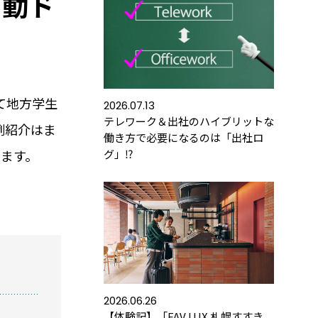
自動ド
て地方学生
2026.07.13
テレワーク＆出社のハイブリットな
例紹介はま
働き方で必要になるのは「出社ロ
します。
グ」⁉
金
よくあるご質問
運用コストを
お客さまから寄せられた
します
ご質問をご紹介します
みる
詳しくみる
2026.06.26
【体験記】「FAV LUX 札幌すすき