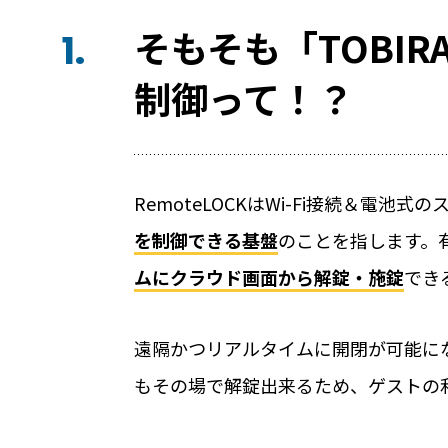
そもそも「TOBI
1.
制御って！？
RemoteLOCKはWi-Fi接続＆電池
を制御できる基盤
のことを指します。
宿泊施設
ムにクラウド画面から解錠・施錠
でき
RemoteLOCKを導入するメリット
遠隔かつリアルタイムに開閉が可能に
お客さまの声
もその場で解錠出来るため、ゲストの
宿泊施設での運用におすすめの記事３