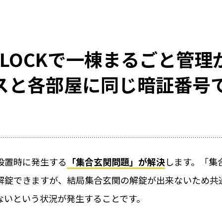
料金
oteLOCKで一棟まるごと管理
取付工事
スと各部屋に同じ暗証番号
＆かぎ
取付工事
お役立ち
工事の様
携
設置時に発生する
「集合玄関問題」が解決
します。「集
カスタマ
解錠できますが、結局集合玄関の解錠が出来ないため共
施工パー
ないという状況が発生することです。
全ての