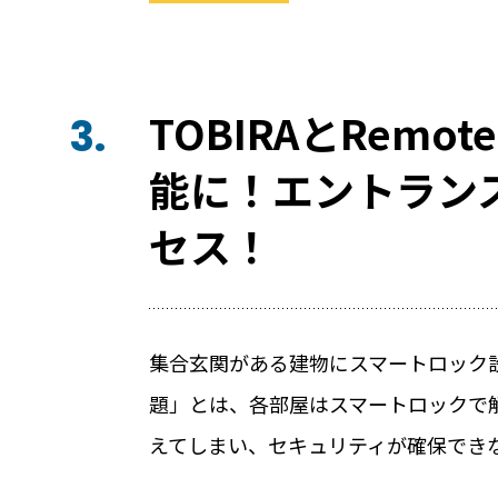
機能
TOBIRAとRem
3.
機能トップ
システム連携
能に！エントラン
ユニバーサルアクセスキー
セス！
システム連携トップ
パス
製品情報
連携システム一覧
他社スマートロックとの連
製品情報トップ
集合玄関がある建物にスマートロック
利用事例
題」とは、各部屋はスマートロックで
API連携
製品ラインナップ
えてしまい、セキュリティが確保でき
利用事例トップ