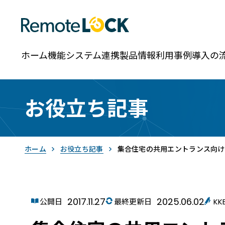
ホーム
機能
システム連携
製品情報
利用事例
導入の
お役立ち記事
ホーム
お役立ち記事
集合住宅の共用エントランス向け
2017.11.27
2025.06.02
RemoteLOCK
公開日
最終更新日
K