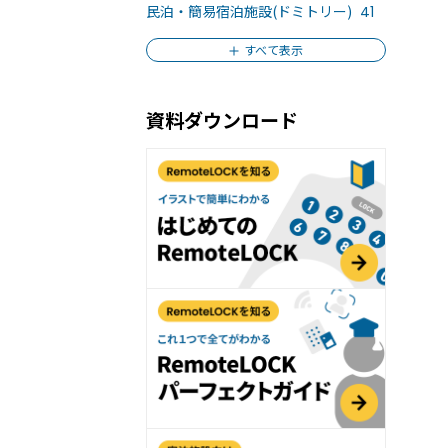
おすすめの記事３選
民泊・簡易宿泊施設(ドミトリー)
41
ィを強化する「入退室管理システム」とは？
すべて表示
ェアオフィス運営の効率と安全性を高める
資料ダウンロード
moteLOCKがおすすめな3つの理由
の声