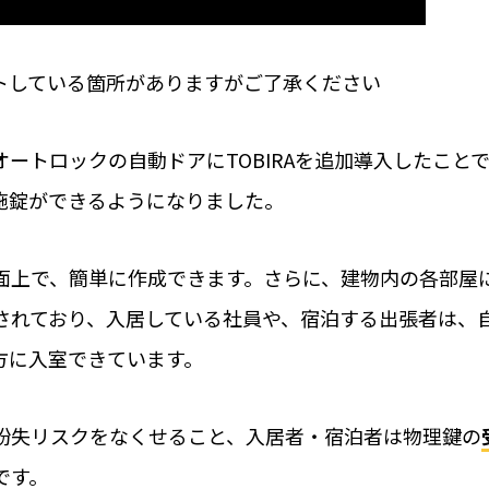
その他の業種での運
選
RemoteLOCKも
ラン・スパ)について
トしている箇所がありますがご了承ください
共施設の鍵管理の問題を考
【特集】音楽スタジオの
事例や運用イメージ
運営の“カギ”はスマート
ートロックの自動ドアにTOBIRAを追加導入したこと
紹介
学習塾や自習室、英
施錠ができるようになりました。
にRemoteLOCKが
府池田市と協定
面上で、簡単に作成できます。さらに、建物内の各部屋
されており、入居している社員や、宿泊する出張者は、
方に入室できています。
導入の流
紛失リスクをなくせること、入居者・宿泊者は物理鍵の
です。